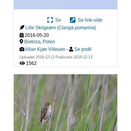
Se
Se link-side
Lille Skrigeørn
(
Clanga pomarina
)
2016-05-20
Biebrza
,
Polen
Allan Kjær Villesen
-
Se profil
Uploadet 2018-12-13 Publiceret
2018-12-13
1562