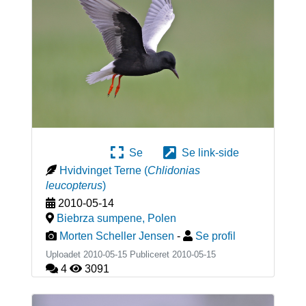
Se
Se link-side
Hvidvinget Terne
(
Chlidonias
leucopterus
)
2010-05-14
Biebrza sumpene
,
Polen
Morten Scheller Jensen
-
Se profil
Uploadet 2010-05-15 Publiceret
2010-05-15
4
3091