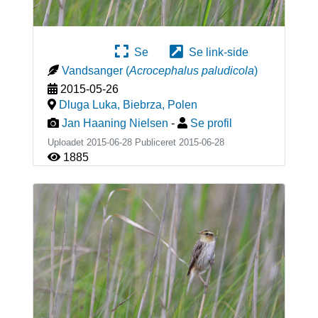
Se
Se link-side
Vandsanger
(
Acrocephalus paludicola
)
2015-05-26
Dluga Luka, Biebrza
,
Polen
Jan Haaning Nielsen
-
Se profil
Uploadet 2015-06-28 Publiceret
2015-06-28
1885