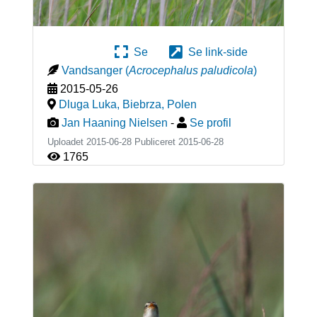
Se
Se link-side
Vandsanger
(
Acrocephalus paludicola
)
2015-05-26
Dluga Luka, Biebrza
,
Polen
Jan Haaning Nielsen
-
Se profil
Uploadet 2015-06-28 Publiceret
2015-06-28
1765