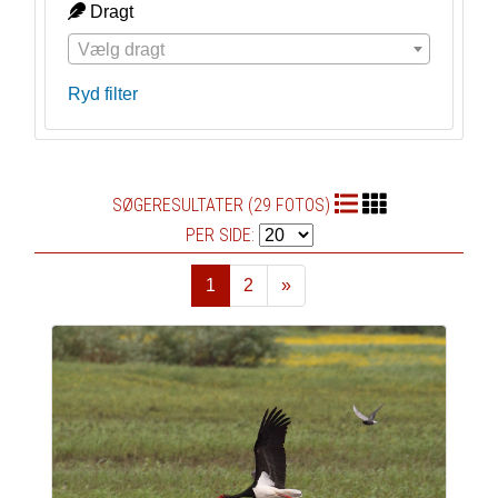
Dragt
Vælg dragt
Ryd filter
SØGERESULTATER (29 FOTOS)
PER SIDE:
1
2
»
Næste