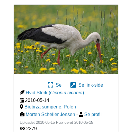
Se
Se link-side
Hvid Stork
(
Ciconia ciconia
)
2010-05-14
Biebrza sumpene
,
Polen
Morten Scheller Jensen
-
Se profil
Uploadet 2010-05-15 Publiceret
2010-05-15
2279