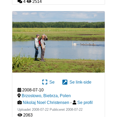
4
2514
Se
Se link-side
2008-07-10
Brzostowo, Biebrza
,
Polen
Nikolaj Noel Christensen
-
Se profil
Uploadet 2008-07-22 Publiceret
2008-07-22
2063