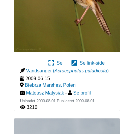
Se
Se link-side
Vandsanger
(
Acrocephalus paludicola
)
2009-06-15
Biebrza Marshes
,
Polen
Mateusz Matysiak
-
Se profil
Uploadet 2009-08-01 Publiceret
2009-08-01
3210