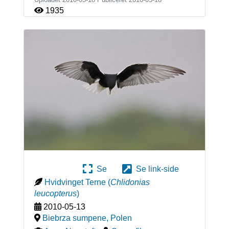
1935
Se
Se link-side
Hvidvinget Terne
(
Chlidonias
leucopterus
)
2010-05-13
Biebrza sumpene
,
Polen