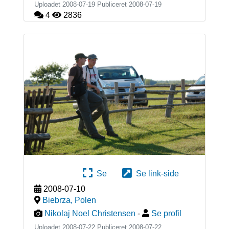
Uploadet 2008-07-19 Publiceret
2008-07-19
4
2836
Se
Se link-side
2008-07-10
Biebrza
,
Polen
Nikolaj Noel Christensen
-
Se profil
Uploadet 2008-07-22 Publiceret
2008-07-22