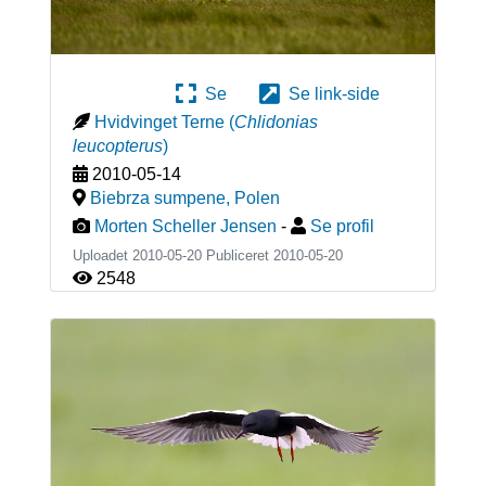
Se
Se link-side
Hvidvinget Terne
(
Chlidonias
leucopterus
)
2010-05-14
Biebrza sumpene
,
Polen
Morten Scheller Jensen
-
Se profil
Uploadet 2010-05-20 Publiceret
2010-05-20
2548