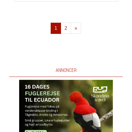
1
2
»
Næste
ANNONCER