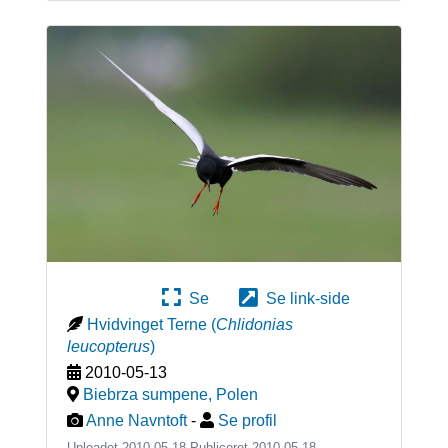
Se
Se link-side
Hvidvinget Terne
(
Chlidonias
leucopterus
)
2010-05-13
Biebrza sumpene
,
Polen
Anne Navntoft
-
Se profil
Uploadet 2010-05-18 Publiceret
2010-05-18