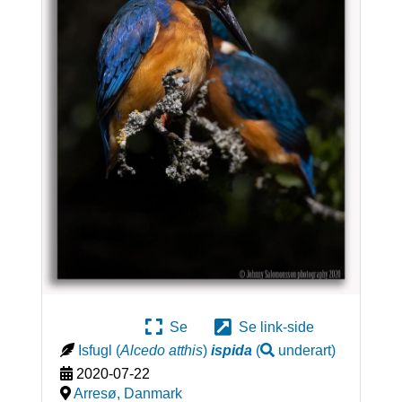
Se
Se link-side
Isfugl
(
Alcedo atthis
)
ispida
(
underart
)
2020-07-22
Arresø
,
Danmark