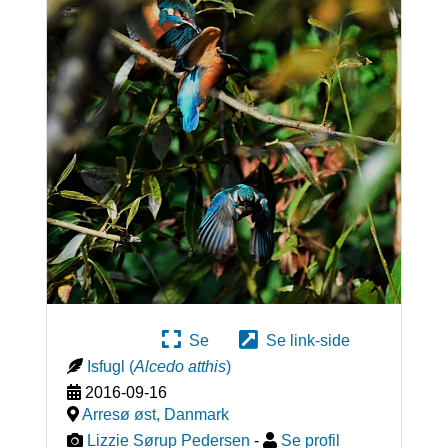
Se
Se link-side
Isfugl
(
Alcedo atthis
)
2016-09-16
Arresø øst
,
Danmark
Lizzie Sørup Pedersen
-
Se profil