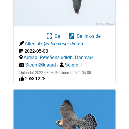
Se
Se link-side
Aftenfalk
(
Falco vespertinus
)
2022-05-03
Arresø, Pøleåens udløb
,
Danmark
Steen Øllgaard
-
Se profil
Uploadet 2022-05-03 Publiceret
2022-05-06
2
1228