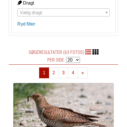
Dragt
Vælg dragt
Ryd filter
SØGERESULTATER (63 FOTOS)
PER SIDE:
1
2
3
4
»
Næste