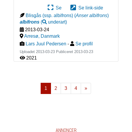
Se
Se link-side
Blisgås (ssp. albifrons)
(
Anser albifrons
)
albifrons
(
underart
)
2013-03-24
Arresø
,
Danmark
Lars Juul Pedersen
-
Se profil
Uploadet 2013-03-23 Publiceret
2013-03-23
2021
1
2
3
4
»
Næste
ANNONCER