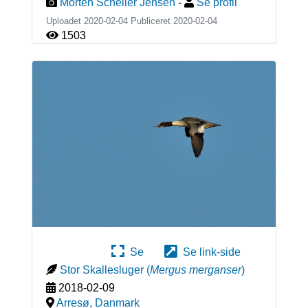
Morten Scheller Jensen
-
Se profil
Uploadet 2020-02-04 Publiceret
2020-02-04
1503
Se
Se link-side
Stor Skallesluger
(
Mergus merganser
)
2018-02-09
Arresø
,
Danmark