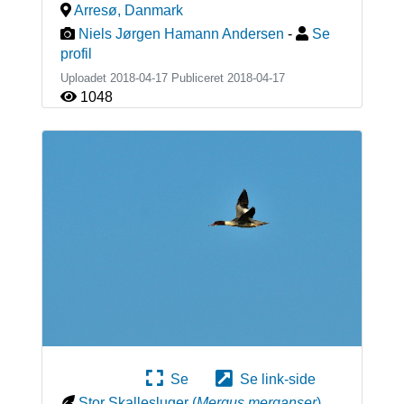
Arresø
,
Danmark
Niels Jørgen Hamann Andersen
-
Se
profil
Uploadet 2018-04-17 Publiceret
2018-04-17
1048
Se
Se link-side
Stor Skallesluger
(
Mergus merganser
)