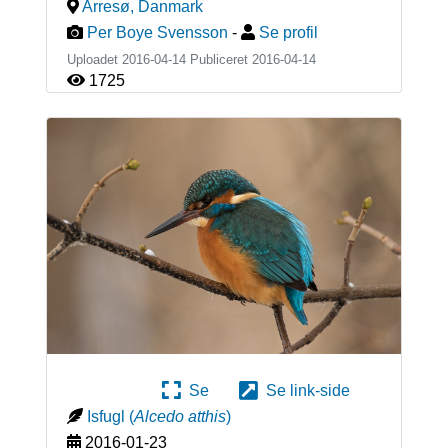
Arresø
,
Danmark
Per Boye Svensson
-
Se profil
Uploadet 2016-04-14 Publiceret
2016-04-14
1725
Se
Se link-side
Isfugl
(
Alcedo atthis
)
2016-01-23