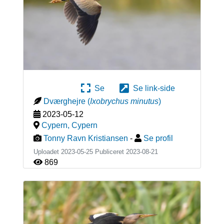
Se
Se link-side
Dværghejre
(
Ixobrychus minutus
)
2023-05-12
Cypern
,
Cypern
Tonny Ravn Kristiansen
-
Se profil
Uploadet 2023-05-25 Publiceret
2023-08-21
869