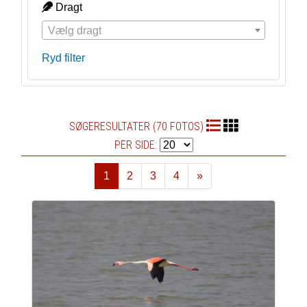
Dragt
Vælg dragt
Ryd filter
SØGERESULTATER (70 FOTOS)
PER SIDE:
1
2
3
4
»
Næste