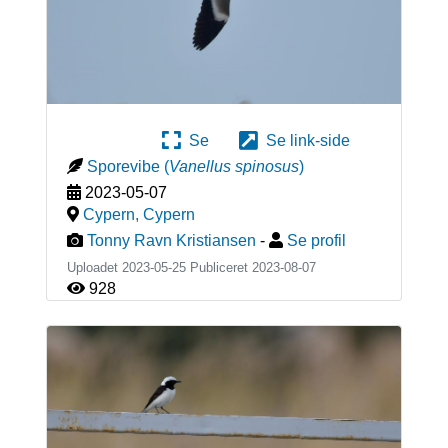
Se
Se link-side
Sporevibe
(
Vanellus spinosus
)
2023-05-07
Cypern
,
Cypern
Tonny Ravn Kristiansen
-
Se profil
Uploadet 2023-05-25 Publiceret
2023-08-07
928