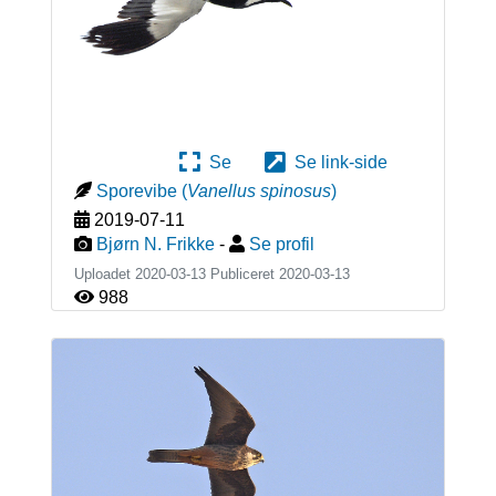
Se
Se link-side
Sporevibe
(
Vanellus spinosus
)
2019-07-11
Bjørn N. Frikke
-
Se profil
Uploadet 2020-03-13 Publiceret
2020-03-13
988