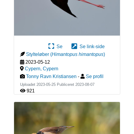
Se
Se link-side
Stylteløber
(
Himantopus himantopus
)
2023-05-12
Cypern
,
Cypern
Tonny Ravn Kristiansen
-
Se profil
Uploadet 2023-05-25 Publiceret
2023-08-07
921