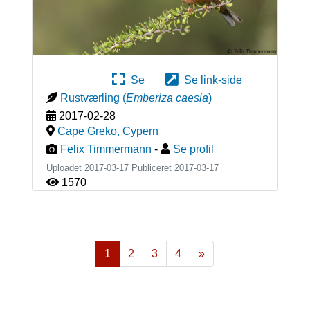
Se
Se link-side
Rustværling
(
Emberiza caesia
)
2017-02-28
Cape Greko
,
Cypern
Felix Timmermann
-
Se profil
Uploadet 2017-03-17 Publiceret
2017-03-17
1570
1
2
3
4
»
Næste