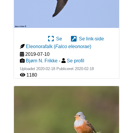
Se
Se link-side
Eleonorafalk
(
Falco eleonorae
)
2019-07-10
Bjørn N. Frikke
-
Se profil
Uploadet 2020-02-18 Publiceret
2020-02-18
1180