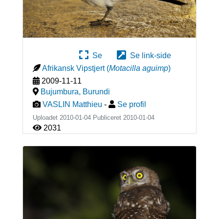
Se
Se link-side
Afrikansk Vipstjert
(
Motacilla aguimp
)
2009-11-11
Bujumbura
,
Burundi
VASLIN Matthieu
-
Se profil
Uploadet 2010-01-04 Publiceret
2010-01-04
2031