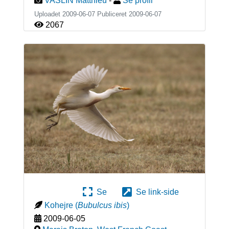
VASLIN Matthieu
-
Se profil
Uploadet 2009-06-07 Publiceret
2009-06-07
2067
Se
Se link-side
Kohejre
(
Bubulcus ibis
)
2009-06-05