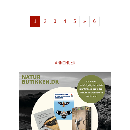
1
2
3
4
5
»
6
Næste
ANNONCER