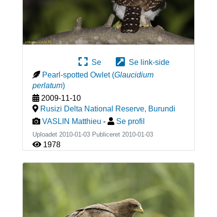
Se
Se link-side
Pearl-spotted Owlet
(
Glaucidium
perlatum
)
2009-11-10
Rusizi Delta National Reserve
,
Burundi
VASLIN Matthieu
-
Se profil
Uploadet 2010-01-03 Publiceret
2010-01-03
1978