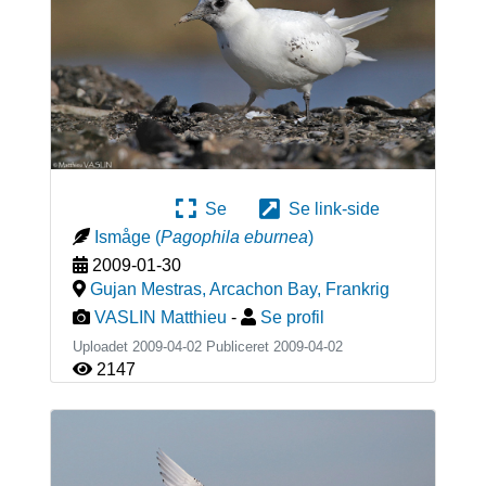
Se
Se link-side
Ismåge
(
Pagophila eburnea
)
2009-01-30
Gujan Mestras, Arcachon Bay
,
Frankrig
VASLIN Matthieu
-
Se profil
Uploadet 2009-04-02 Publiceret
2009-04-02
2147