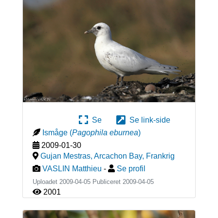
Se
Se link-side
Ismåge
(
Pagophila eburnea
)
2009-01-30
Gujan Mestras, Arcachon Bay
,
Frankrig
VASLIN Matthieu
-
Se profil
Uploadet 2009-04-05 Publiceret
2009-04-05
2001