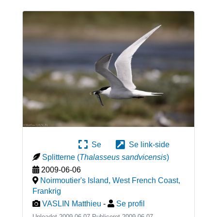
Se
Se link-side
Splitterne
(
Thalasseus sandvicensis
)
2009-06-06
Noirmoutier's Island, West French Coast
,
Frankrig
VASLIN Matthieu
-
Se profil
Uploadet 2009-06-07 Publiceret
2009-06-07