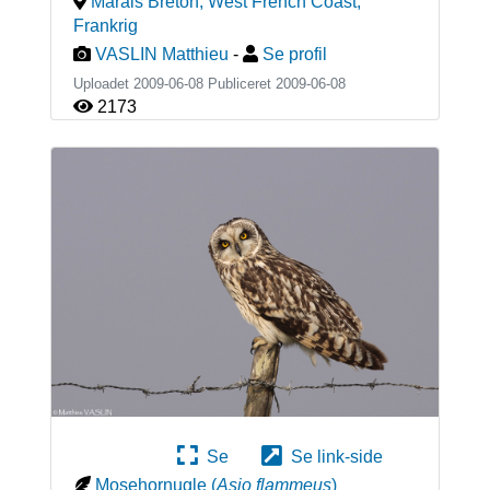
Marais Breton, West French Coast
,
Frankrig
VASLIN Matthieu
-
Se profil
Uploadet 2009-06-08 Publiceret
2009-06-08
2173
Se
Se link-side
Mosehornugle
(
Asio flammeus
)