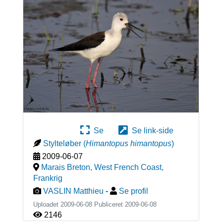
Se
Se link-side
Stylteløber
(
Himantopus himantopus
)
2009-06-07
Marais Breton, West French Coast
,
Frankrig
VASLIN Matthieu
-
Se profil
Uploadet 2009-06-08 Publiceret
2009-06-08
2146