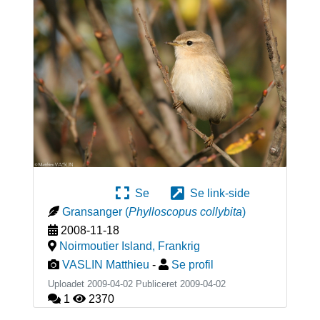
Se
Se link-side
Gransanger
(
Phylloscopus collybita
)
2008-11-18
Noirmoutier Island
,
Frankrig
VASLIN Matthieu
-
Se profil
Uploadet 2009-04-02 Publiceret
2009-04-02
1
2370