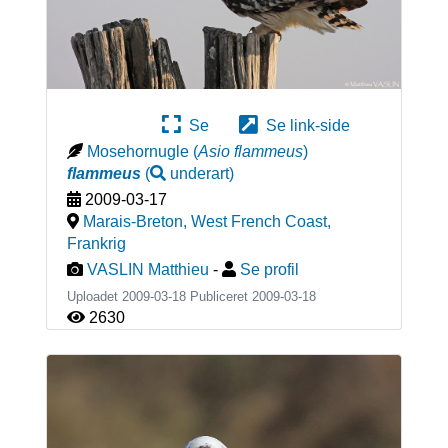
Se
Se link-side
Mosehornugle
(
Asio flammeus
)
flammeus
(
underart
)
2009-03-17
Marais-Breton, West French Coast
,
Frankrig
VASLIN Matthieu
-
Se profil
Uploadet 2009-03-18 Publiceret
2009-03-18
2630