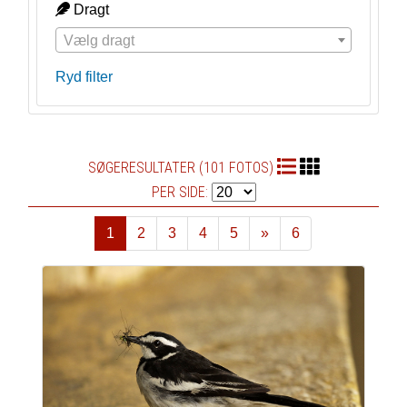
Dragt
Vælg dragt
Ryd filter
SØGERESULTATER (101 FOTOS)
PER SIDE:
1
2
3
4
5
»
6
Næste