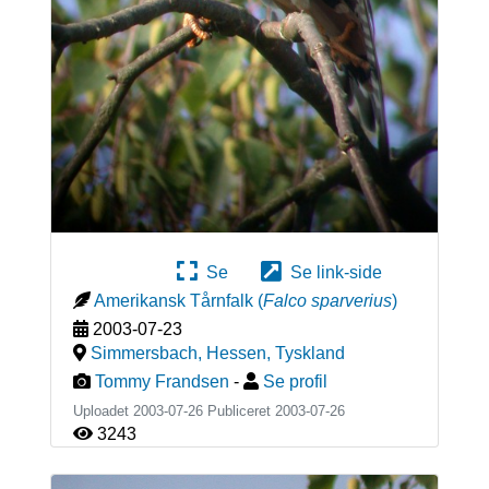
Se
Se link-side
Amerikansk Tårnfalk
(
Falco sparverius
)
2003-07-23
Simmersbach, Hessen
,
Tyskland
Tommy Frandsen
-
Se profil
Uploadet 2003-07-26 Publiceret
2003-07-26
3243