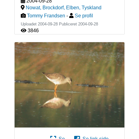
2004-09-28
Nowat, Brockdorf, Elben
,
Tyskland
Tommy Frandsen
-
Se profil
Uploadet 2004-09-28 Publiceret
2004-09-28
3846
Se
Se link-side