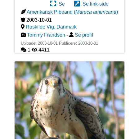
Se
Se link-side
Amerikansk Pibeand
(
Mareca americana
)
2003-10-01
Roskilde Vig
,
Danmark
Tommy Frandsen
-
Se profil
Uploadet 2003-10-01 Publiceret
2003-10-01
1
4411