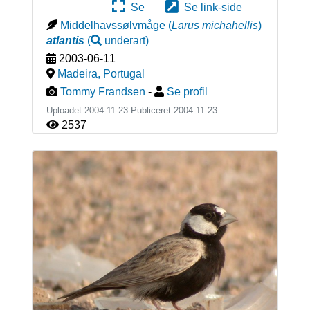
Se
Se link-side
Middelhavssølvmåge
(
Larus michahellis
)
atlantis
(
underart
)
2003-06-11
Madeira
,
Portugal
Tommy Frandsen
-
Se profil
Uploadet 2004-11-23 Publiceret
2004-11-23
2537