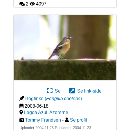
2
4097
Se
Se link-side
Bogfinke
(
Fringilla coelebs
)
2003-06-18
Lagoa Azul
,
Azorerne
Tommy Frandsen
-
Se profil
Uploadet 2004-11-23 Publiceret
2004-11-23