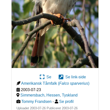
Se
Se link-side
Amerikansk Tårnfalk
(
Falco sparverius
)
2003-07-23
Simmersbach, Hessen
,
Tyskland
Tommy Frandsen
-
Se profil
Uploadet 2003-07-26 Publiceret
2003-07-26