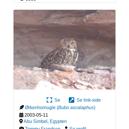
Se
Se link-side
Ørkenhornugle
(
Bubo ascalaphus
)
2003-05-11
Abu Simbel
,
Egypten
Tommy Frandsen
-
Se profil