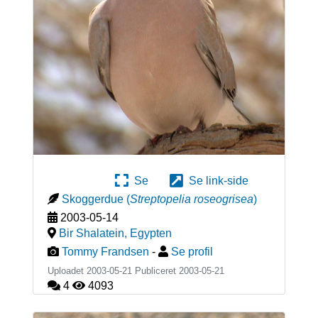
Se
Se link-side
Skoggerdue
(
Streptopelia roseogrisea
)
2003-05-14
Bir Shalatein
,
Egypten
Tommy Frandsen
-
Se profil
Uploadet 2003-05-21 Publiceret
2003-05-21
4
4093