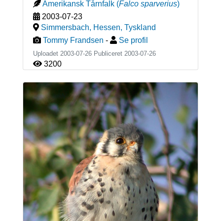
Amerikansk Tårnfalk
(
Falco sparverius
)
2003-07-23
Simmersbach, Hessen
,
Tyskland
Tommy Frandsen
-
Se profil
Uploadet 2003-07-26 Publiceret
2003-07-26
3200