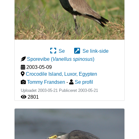
Se
Se link-side
Sporevibe
(
Vanellus spinosus
)
2003-05-09
Crocodile Island, Luxor
,
Egypten
Tommy Frandsen
-
Se profil
Uploadet 2003-05-21 Publiceret
2003-05-21
2801