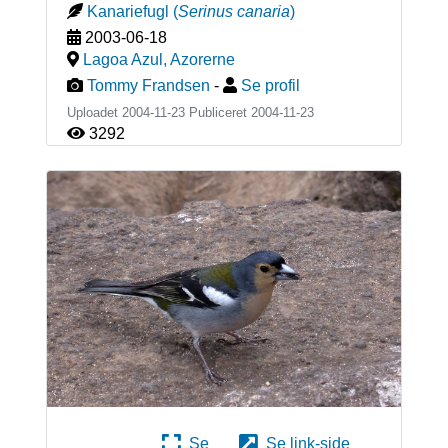
Kanariefugl
(
Serinus canaria
)
2003-06-18
Lagoa Azul
,
Azorerne
Tommy Frandsen
-
Se profil
Uploadet 2004-11-23 Publiceret
2004-11-23
3292
Se
Se link-side