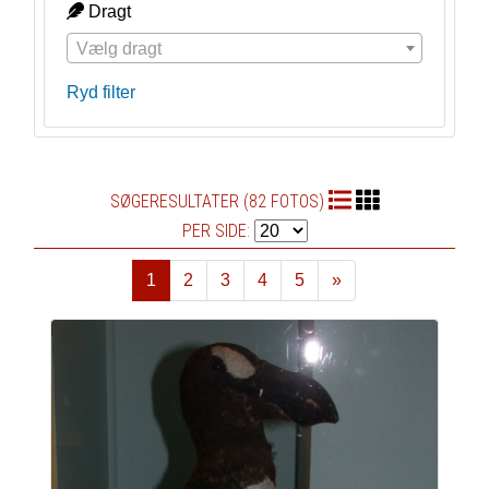
Dragt
Vælg dragt
Ryd filter
SØGERESULTATER (82 FOTOS)
PER SIDE:
1
2
3
4
5
»
Næste