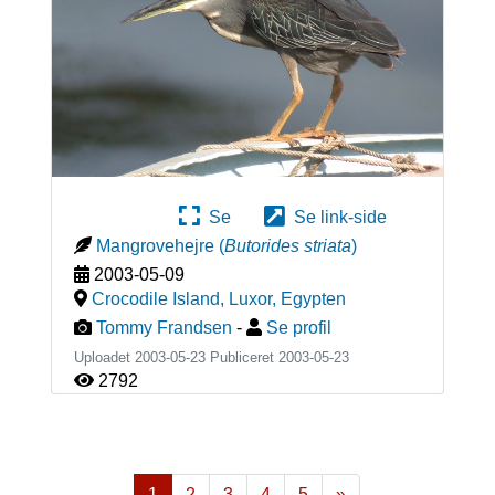
Se
Se link-side
Mangrovehejre
(
Butorides striata
)
2003-05-09
Crocodile Island, Luxor
,
Egypten
Tommy Frandsen
-
Se profil
Uploadet 2003-05-23 Publiceret
2003-05-23
2792
1
2
3
4
5
»