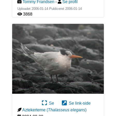
Tommy Frandsen
-
Se profil
Uploadet 2006-01-14 Publiceret
2006-01-14
3868
Se
Se link-side
Aztekerterne
(
Thalasseus elegans
)