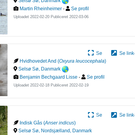
Selsø Sø
,
Danmark
Martin Rheinheimer
-
Se profil
Uploadet 2022-02-20 Publiceret
2022-03-06
Se
Se link
Hvidhovedet And
(
Oxyura leucocephala
)
Selsø Sø
,
Danmark
Benjamin Bechgaard Lisse
-
Se profil
Uploadet 2022-02-18 Publiceret
2022-02-19
Se
Se link
Indisk Gås
(
Anser indicus
)
Selsø Sø, Nordsjælland
,
Danmark