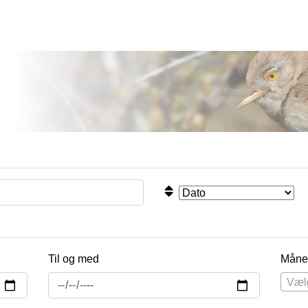
Til og med
Måne
Væl