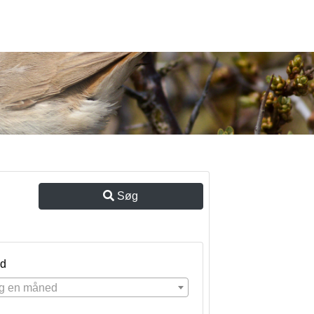
Søg
d
g en måned