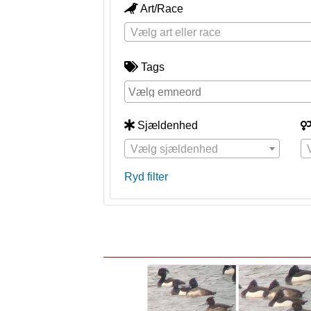
Art/Race
Vælg art eller race
Tags
Sjældenhed
Vælg sjældenhed
Ryd filter