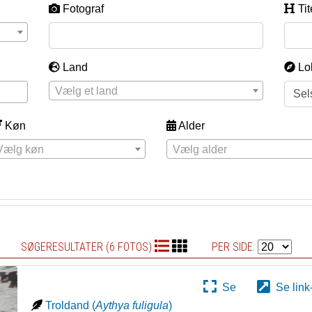
Fotograf
Tit
Land
Lo
Vælg et land
Køn
Alder
Vælg køn
Vælg alder
SØGERESULTATER (6 FOTOS)
PER SIDE:
Se
Se link
Troldand
(
Aythya fuligula
)