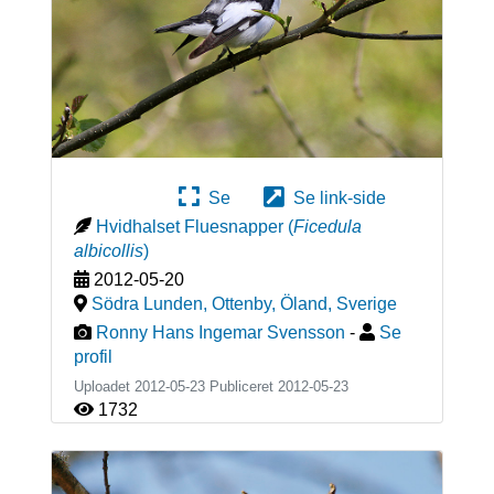
Se
Se link-side
Hvidhalset Fluesnapper
(
Ficedula
albicollis
)
2012-05-20
Södra Lunden, Ottenby, Öland
,
Sverige
Ronny Hans Ingemar Svensson
-
Se
profil
Uploadet 2012-05-23 Publiceret
2012-05-23
1732