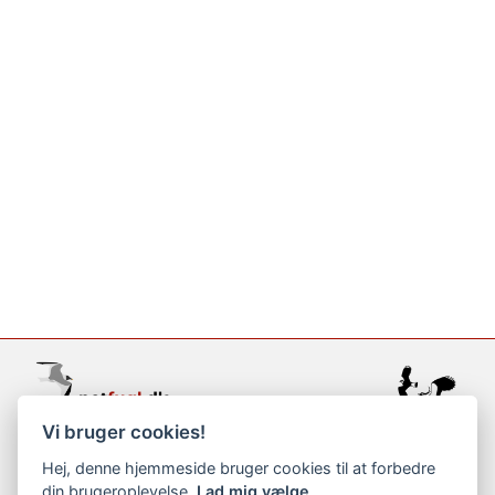
Vi bruger cookies!
support@netfugl.dk
Hej, denne hjemmeside bruger cookies til at forbedre
din brugeroplevelse.
Lad mig vælge
copyright © 2002-2023