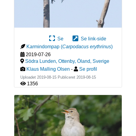
Se
Se link-side
Karmindompap
(
Carpodacus erythrinus
)
2019-07-26
Södra Lunden, Ottenby, Öland
,
Sverige
Klaus Malling Olsen
-
Se profil
Uploadet 2019-08-15 Publiceret
2019-08-15
1356