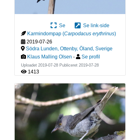
Se
Se link-side
Karmindompap
(
Carpodacus erythrinus
)
2019-07-26
Södra Lunden, Ottenby, Öland
,
Sverige
Klaus Malling Olsen
-
Se profil
Uploadet 2019-07-28 Publiceret
2019-07-28
1413