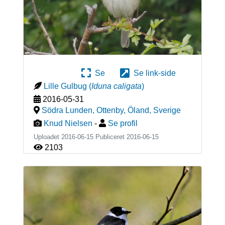
Se
Se link-side
Lille Gulbug
(
Iduna caligata
)
2016-05-31
Södra Lunden, Ottenby, Öland
,
Sverige
Knud Nielsen
-
Se profil
Uploadet 2016-06-15 Publiceret
2016-06-15
2103