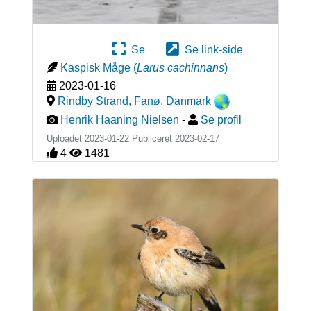
Se
Se link-side
Kaspisk Måge
(
Larus cachinnans
)
2023-01-16
Rindby Strand, Fanø
,
Danmark
Henrik Haaning Nielsen
-
Se profil
Uploadet 2023-01-22 Publiceret
2023-02-17
4
1481