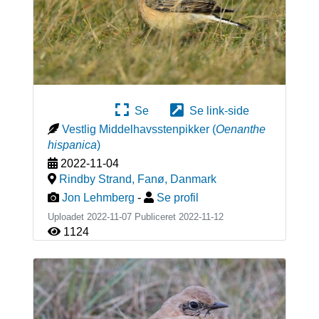
Se
Se link-side
Vestlig Middelhavsstenpikker
(
Oenanthe
hispanica
)
2022-11-04
Rindby Strand, Fanø
,
Danmark
Jon Lehmberg
-
Se profil
Uploadet 2022-11-07 Publiceret
2022-11-12
1124