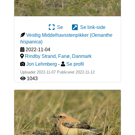
Se
Se link-side
Vestlig Middelhavsstenpikker
(
Oenanthe
hispanica
)
2022-11-04
Rindby Strand, Fanø
,
Danmark
Jon Lehmberg
-
Se profil
Uploadet 2022-11-07 Publiceret
2022-11-12
1043