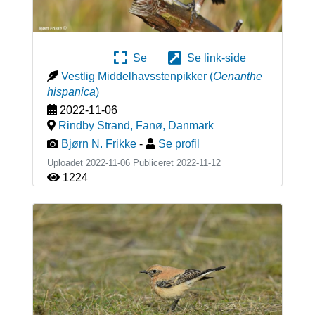
Se
Se link-side
Vestlig Middelhavsstenpikker
(
Oenanthe
hispanica
)
2022-11-06
Rindby Strand, Fanø
,
Danmark
Bjørn N. Frikke
-
Se profil
Uploadet 2022-11-06 Publiceret
2022-11-12
1224