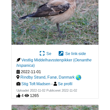
Se
Se link-side
Vestlig Middelhavsstenpikker
(
Oenanthe
hispanica
)
2022-11-01
Rindby Strand, Fanø
,
Danmark
Stig Toft Madsen
-
Se profil
Uploadet 2022-11-02 Publiceret
2022-11-02
4
1265