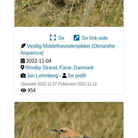
Se
Se link-side
Vestlig Middelhavsstenpikker
(
Oenanthe
hispanica
)
2022-11-04
Rindby Strand, Fanø
,
Danmark
Jon Lehmberg
-
Se profil
Uploadet 2022-11-07 Publiceret
2022-11-12
954