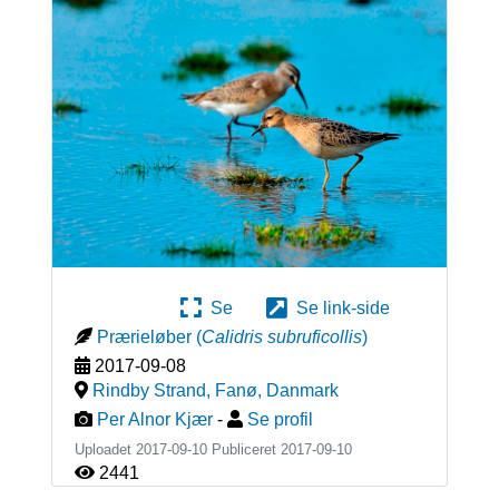
Se
Se link-side
Prærieløber
(
Calidris subruficollis
)
2017-09-08
Rindby Strand, Fanø
,
Danmark
Per Alnor Kjær
-
Se profil
Uploadet 2017-09-10 Publiceret
2017-09-10
2441