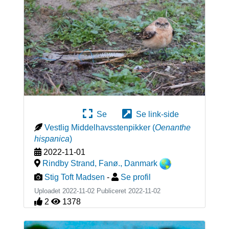
Se
Se link-side
Vestlig Middelhavsstenpikker
(
Oenanthe
hispanica
)
2022-11-01
Rindby Strand, Fanø.
,
Danmark
Stig Toft Madsen
-
Se profil
Uploadet 2022-11-02 Publiceret
2022-11-02
2
1378