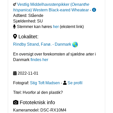
Vestlig Middelhavsstenpikker
(
Oenanthe
hispanica
)
Western Black-eared Wheatear
-
Adfærd:
Stående
Sjældenhed:
SU
Stemmer kan høres
her
(eksternt link)
Lokalitet:
Rindby Strand, Fanø.
- Danmark
En oversigt over forekomsten af sjældne arter i
Danmark
findes her
2022-11-01
Fotograf:
Stig Toft Madsen
-
Se profil
Titel: Hvorfor al den plastik?
Fototeknisk info
Kameramodel:
DSC-RX10M4