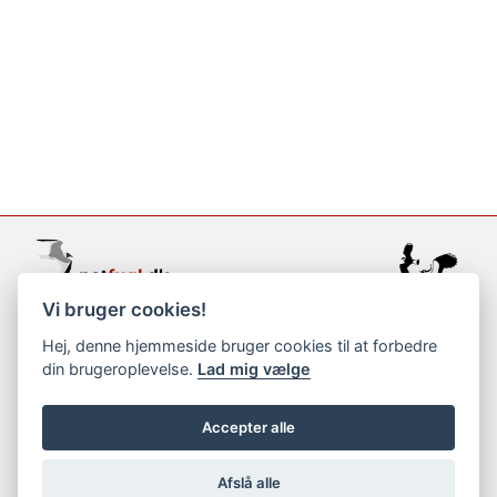
Vi bruger cookies!
support@netfugl.dk
Hej, denne hjemmeside bruger cookies til at forbedre
din brugeroplevelse.
Lad mig vælge
copyright © 2002-2023
Accepter alle
Afslå alle