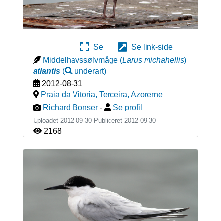
Se
Se link-side
Middelhavssølvmåge
(
Larus michahellis
)
atlantis
(
underart
)
2012-08-31
Praia da Vitoria, Terceira
,
Azorerne
Richard Bonser
-
Se profil
Uploadet 2012-09-30 Publiceret
2012-09-30
2168