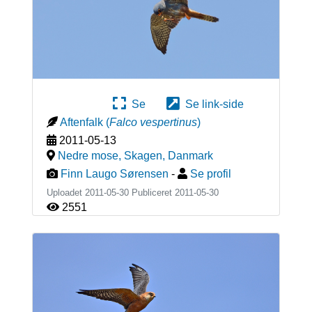
Se
Se link-side
Aftenfalk
(
Falco vespertinus
)
2011-05-13
Nedre mose, Skagen
,
Danmark
Finn Laugo Sørensen
-
Se profil
Uploadet 2011-05-30 Publiceret
2011-05-30
2551