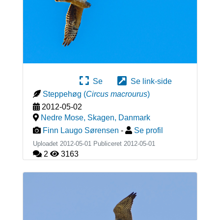
Se
Se link-side
Steppehøg
(
Circus macrourus
)
2012-05-02
Nedre Mose, Skagen
,
Danmark
Finn Laugo Sørensen
-
Se profil
Uploadet 2012-05-01 Publiceret
2012-05-01
2
3163