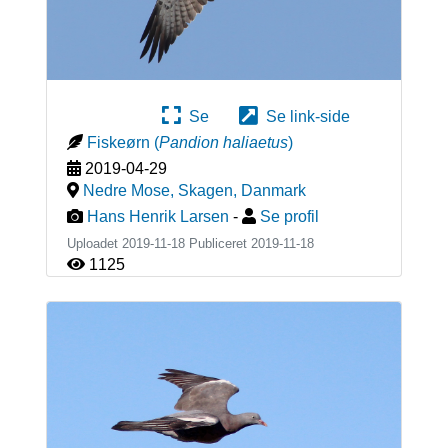
Se
Se link-side
Fiskeørn
(
Pandion haliaetus
)
2019-04-29
Nedre Mose, Skagen
,
Danmark
Hans Henrik Larsen
-
Se profil
Uploadet 2019-11-18 Publiceret
2019-11-18
1125