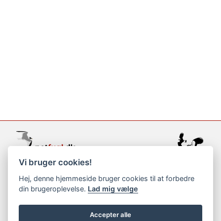
Vi bruger cookies!
support@netfugl.dk
Hej, denne hjemmeside bruger cookies til at forbedre
din brugeroplevelse.
Lad mig vælge
copyright © 2002-2023
Accepter alle