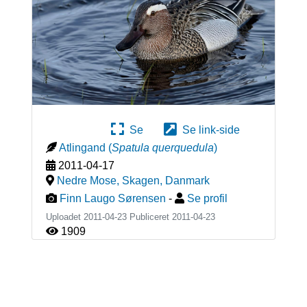
Se
Se link-side
Atlingand
(
Spatula querquedula
)
2011-04-17
Nedre Mose, Skagen
,
Danmark
Finn Laugo Sørensen
-
Se profil
Uploadet 2011-04-23 Publiceret
2011-04-23
1909