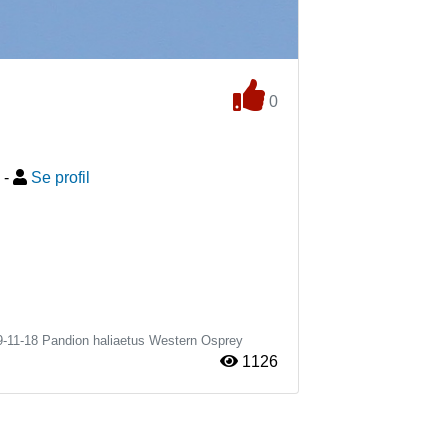
0
-
Se profil
9-11-18
Pandion haliaetus
Western Osprey
1126