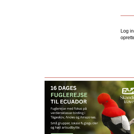
Log i
oprett