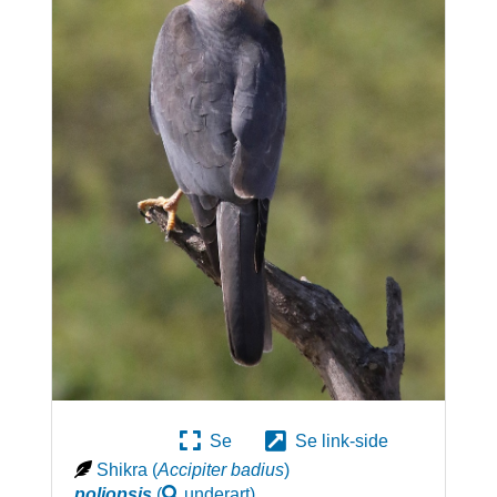
Se
Se link-side
Shikra
(
Accipiter badius
)
poliopsis
(
underart
)