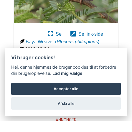
Se
Se link-side
Baya Weaver
(
Ploceus philippinus
)
2013-12-24
Menar, Rajasthan
,
Indien
Vi bruger cookies!
Paul Patrick Cullen
-
Se profil
Hej, denne hjemmeside bruger cookies til at forbedre
Uploadet 2014-08-02 Publiceret
2014-08-02
din brugeroplevelse.
Lad mig vælge
1332
Accepter alle
Afslå alle
ANNONCER