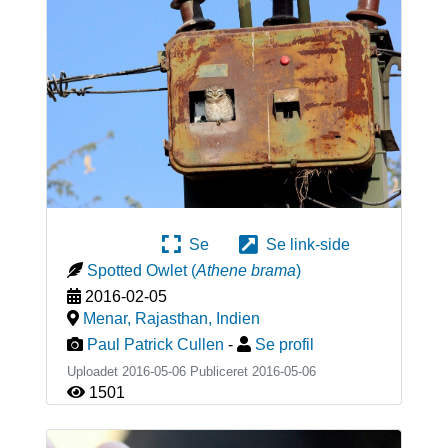
Se
Se link-side
Spotted Owlet
(
Athene brama
)
2016-02-05
Menar, Rajasthan
,
Indien
Paul Patrick Cullen
-
Se profil
Uploadet 2016-05-06 Publiceret
2016-05-06
1501