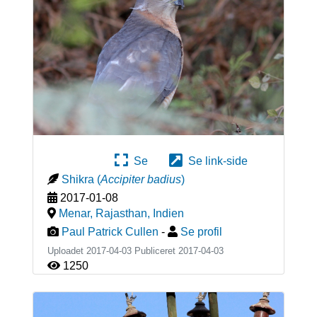
Se
Se link-side
Shikra
(
Accipiter badius
)
2017-01-08
Menar, Rajasthan
,
Indien
Paul Patrick Cullen
-
Se profil
Uploadet 2017-04-03 Publiceret
2017-04-03
1250