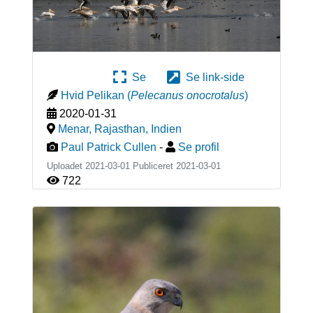
Se
Se link-side
Hvid Pelikan
(
Pelecanus onocrotalus
)
2020-01-31
Menar, Rajasthan
,
Indien
Paul Patrick Cullen
-
Se profil
Uploadet 2021-03-01 Publiceret
2021-03-01
722