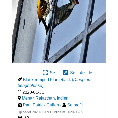
Se
Se link-side
Black-rumped Flameback
(
Dinopium
benghalense
)
2020-01-31
Menar, Rajasthan
,
Indien
Paul Patrick Cullen
-
Se profil
Uploadet 2020-03-09 Publiceret
2020-03-09
976