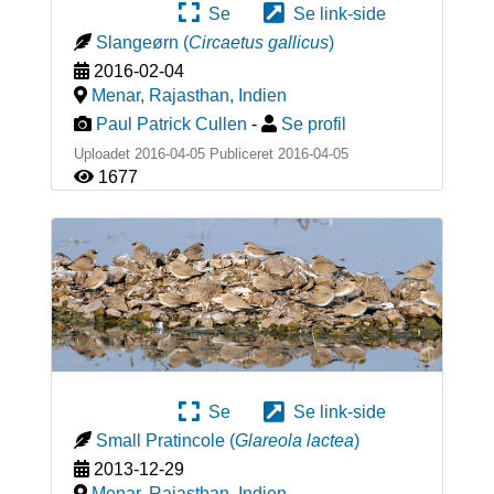
Se
Se link-side
Slangeørn
(
Circaetus gallicus
)
2016-02-04
Menar, Rajasthan
,
Indien
Paul Patrick Cullen
-
Se profil
Uploadet 2016-04-05 Publiceret
2016-04-05
1677
Se
Se link-side
Small Pratincole
(
Glareola lactea
)
2013-12-29
Menar, Rajasthan
,
Indien