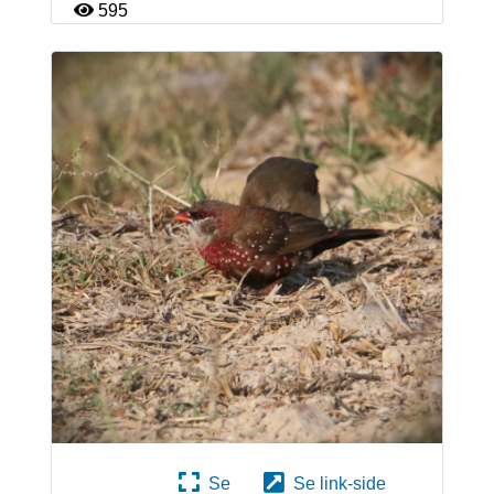
595
Se
Se link-side