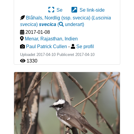
Se
Se link-side
Blåhals, Nordlig (ssp. svecica)
(
Luscinia
svecica
)
svecica
(
underart
)
2017-01-08
Menar, Rajasthan
,
Indien
Paul Patrick Cullen
-
Se profil
Uploadet 2017-04-10 Publiceret
2017-04-10
1330