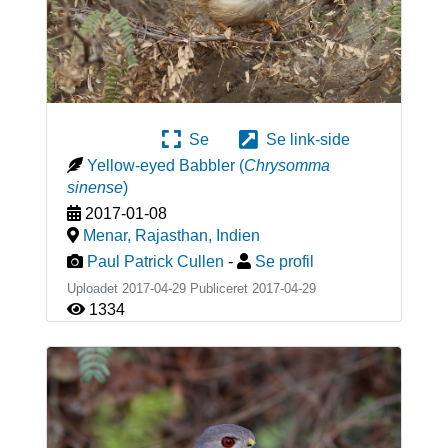
Se
Se link-side
Yellow-eyed Babbler
(
Chrysomma
sinense
)
2017-01-08
Menar, Rajasthan
,
Indien
Paul Patrick Cullen
-
Se profil
Uploadet 2017-04-29 Publiceret
2017-04-29
1334