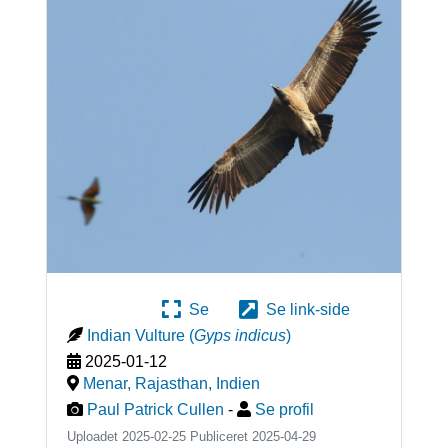
Se
Se link-side
Indian Vulture
(
Gyps indicus
)
2025-01-12
Menar, Rajasthan
,
Indien
Paul Patrick Cullen
-
Se profil
Uploadet 2025-02-25 Publiceret
2025-04-29