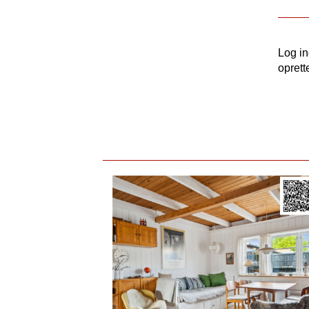
Log i
oprett