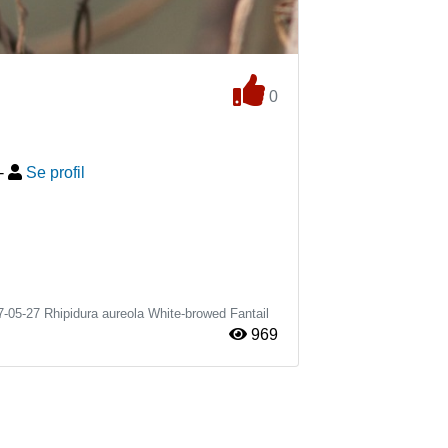
0
-
Se profil
7-05-27
Rhipidura aureola
White-browed Fantail
969