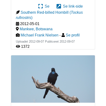
Se
Se link-side
Southern Red-billed Hornbill
(
Tockus
rufirostris
)
2012-05-01
Mankwe
,
Botswana
Michael Frank Nielsen
-
Se profil
Uploadet 2012-09-07 Publiceret
2012-09-07
1372