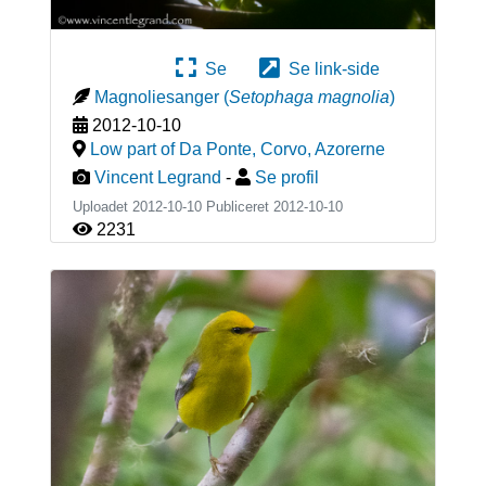
Se
Se link-side
Magnoliesanger
(
Setophaga magnolia
)
2012-10-10
Low part of Da Ponte, Corvo
,
Azorerne
Vincent Legrand
-
Se profil
Uploadet 2012-10-10 Publiceret
2012-10-10
2231