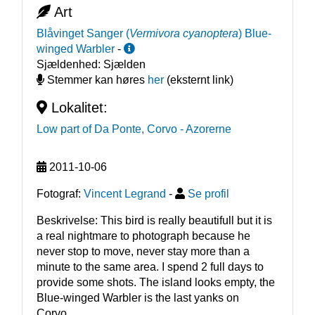
Art
Blåvinget Sanger
(
Vermivora cyanoptera
)
Blue-
winged Warbler
-
Sjældenhed:
Sjælden
Stemmer kan høres
her
(eksternt link)
Lokalitet:
Low part of Da Ponte, Corvo
- Azorerne
2011-10-06
Fotograf:
Vincent Legrand
-
Se profil
Beskrivelse: This bird is really beautifull but it is 
a real nightmare to photograph because he 
never stop to move, never stay more than a 
minute to the same area. I spend 2 full days to 
provide some shots. The island looks empty, the 
Blue-winged Warbler is the last yanks on 
Corvo...