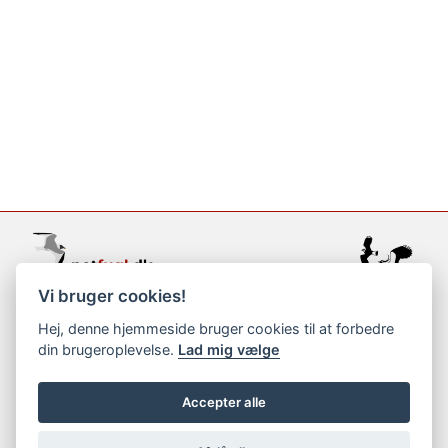
Vi bruger cookies!
support@netfugl.dk
Hej, denne hjemmeside bruger cookies til at forbedre
din brugeroplevelse.
Lad mig vælge
copyright © 2002-2023
Accepter alle