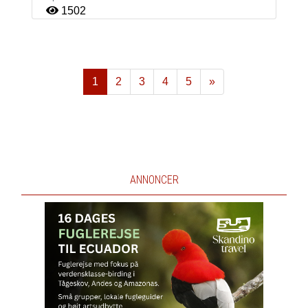
1502
1
2
3
4
5
»
Næste
ANNONCER