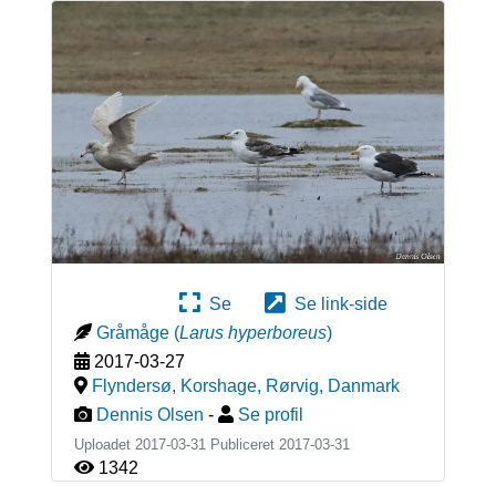
Se
Se link-side
Gråmåge
(
Larus hyperboreus
)
2017-03-27
Flyndersø, Korshage, Rørvig
,
Danmark
Dennis Olsen
-
Se profil
Uploadet 2017-03-31 Publiceret
2017-03-31
1342