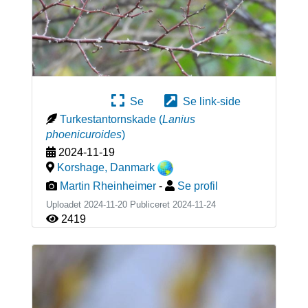
Se
Se link-side
Turkestantornskade
(
Lanius
phoenicuroides
)
2024-11-19
Korshage
,
Danmark
Martin Rheinheimer
-
Se profil
Uploadet 2024-11-20 Publiceret
2024-11-24
2419