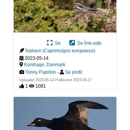
Se
Se link-side
Natravn
(
Caprimulgus europaeus
)
2023-05-14
Korshage
,
Danmark
Tonny Papillon
-
Se profil
Uploadet 2023-05-14 Publiceret
2023-05-17
1
1081