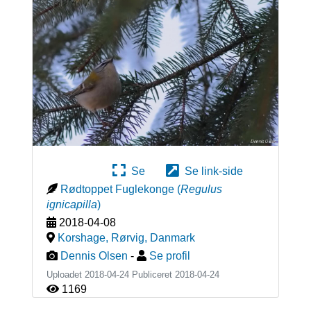
Se
Se link-side
Rødtoppet Fuglekonge
(
Regulus
ignicapilla
)
2018-04-08
Korshage, Rørvig
,
Danmark
Dennis Olsen
-
Se profil
Uploadet 2018-04-24 Publiceret
2018-04-24
1169