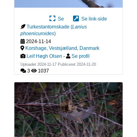
Se
Se link-side
Turkestantornskade
(
Lanius
phoenicuroides
)
2024-11-14
Korshage, Vestsjælland
,
Danmark
Leif Høgh Olsen
-
Se profil
Uploadet 2024-11-17 Publiceret
2024-11-20
3
1037