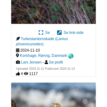
Se
Se link-side
Turkestantornskade
(
Lanius
phoenicuroides
)
2024-11-10
Korshage, Rørvig
,
Danmark
Lars Jensen
-
Se profil
Uploadet 2024-11-11 Publiceret
2024-11-13
4
1117