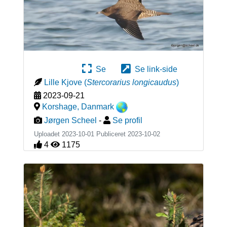
Se
Se link-side
Lille Kjove
(
Stercorarius longicaudus
)
2023-09-21
Korshage
,
Danmark
Jørgen Scheel
-
Se profil
Uploadet 2023-10-01 Publiceret
2023-10-02
4
1175