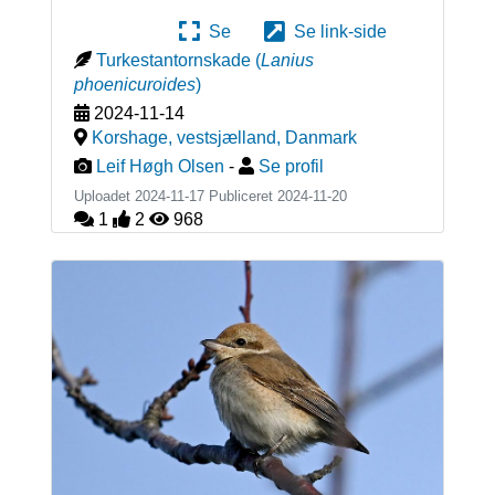
Se
Se link-side
Turkestantornskade
(
Lanius
phoenicuroides
)
2024-11-14
Korshage, vestsjælland
,
Danmark
Leif Høgh Olsen
-
Se profil
Uploadet 2024-11-17 Publiceret
2024-11-20
1
2
968