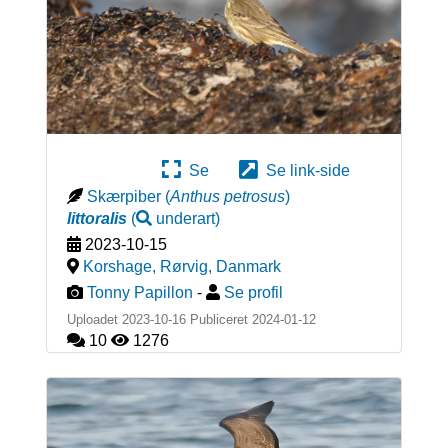
Se
Se link-side
Skærpiber
(
Anthus petrosus
)
littoralis
(
underart
)
2023-10-15
Korshage, Rørvig
,
Danmark
Tonny Papillon
-
Se profil
Uploadet 2023-10-16 Publiceret
2024-01-12
10
1276