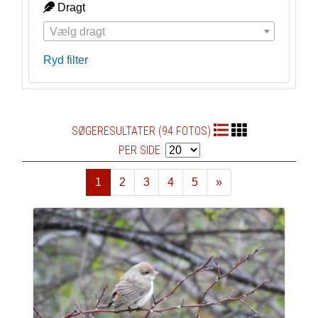
Dragt
Vælg dragt
Ryd filter
SØGERESULTATER (94 FOTOS)
PER SIDE:
1
2
3
4
5
»
Næste