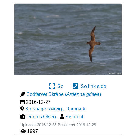
Se
Se link-side
Sodfarvet Skråpe
(
Ardenna grisea
)
2016-12-27
Korshage Rørvig.
,
Danmark
Dennis Olsen
-
Se profil
Uploadet 2016-12-28 Publiceret
2016-12-28
1997