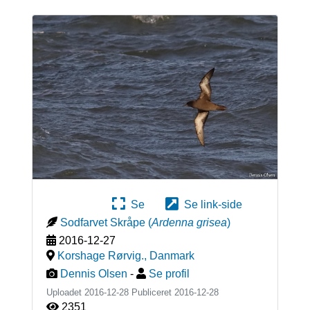
Se
Se link-side
Sodfarvet Skråpe
(
Ardenna grisea
)
2016-12-27
Korshage Rørvig.
,
Danmark
Dennis Olsen
-
Se profil
Uploadet 2016-12-28 Publiceret
2016-12-28
2351