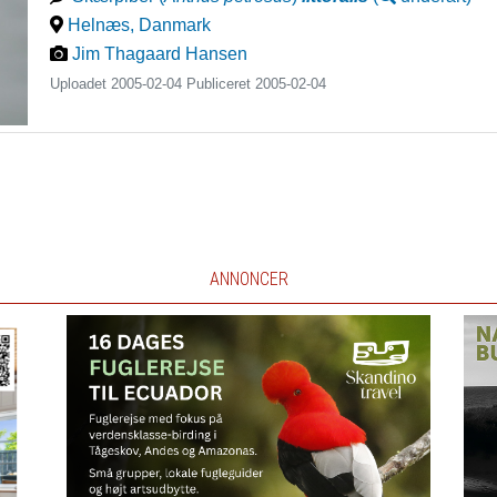
Helnæs
,
Danmark
Jim Thagaard Hansen
Uploadet 2005-02-04 Publiceret
2005-02-04
ANNONCER