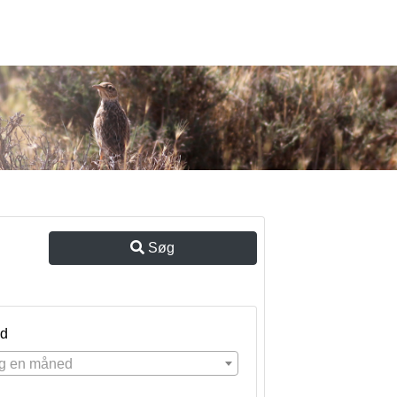
Søg
d
g en måned