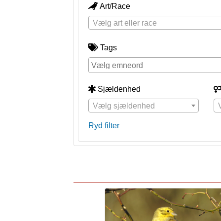
Art/Race
Vælg art eller race
Tags
Sjældenhed
Vælg sjældenhed
Ryd filter