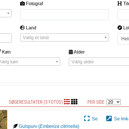
Fotograf
Tit
Land
Lo
Vælg et land
Køn
Alder
Vælg køn
Vælg alder
SØGERESULTATER (3 FOTOS)
PER SIDE:
Se
Se link
Gulspurv
(
Emberiza citrinella
)