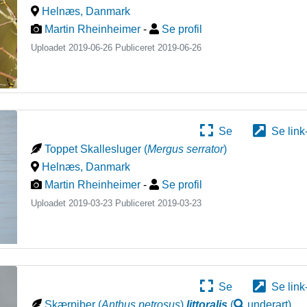
Helnæs
,
Danmark
Martin Rheinheimer
-
Se profil
Uploadet 2019-06-26 Publiceret
2019-06-26
Se
Se link
Toppet Skallesluger
(
Mergus serrator
)
Helnæs
,
Danmark
Martin Rheinheimer
-
Se profil
Uploadet 2019-03-23 Publiceret
2019-03-23
Se
Se link
Skærpiber
(
Anthus petrosus
)
littoralis
(
underart
)