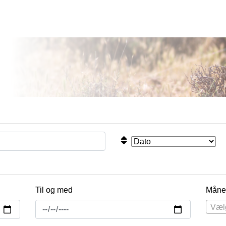
Til og med
Måne
Væl