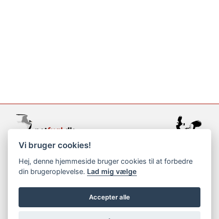
Vi bruger cookies!
support@netfugl.dk
Hej, denne hjemmeside bruger cookies til at forbedre
din brugeroplevelse.
Lad mig vælge
copyright © 2002-2023
Accepter alle