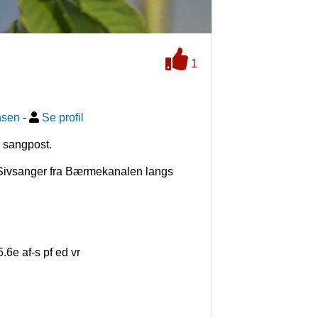
1
nsen
-
Se profil
 sangpost.
 Sivsanger fra Bærmekanalen langs 
.6e af-s pf ed vr