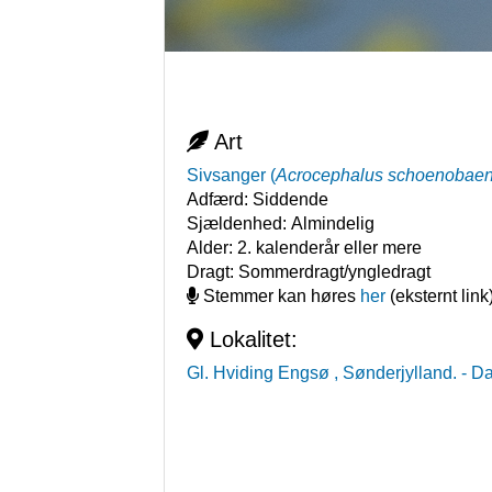
Art
Sivsanger
(
Acrocephalus schoenobae
Adfærd:
Siddende
Sjældenhed:
Almindelig
Alder:
2. kalenderår eller mere
Dragt:
Sommerdragt/yngledragt
Stemmer kan høres
her
(eksternt link
Lokalitet:
Gl. Hviding Engsø , Sønderjylland.
- D