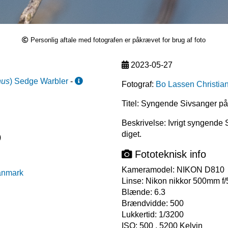
Personlig aftale med fotografen er påkrævet for brug af foto
2023-05-27
nus
)
Sedge Warbler
-
Fotograf:
Bo Lassen Christia
Titel: Syngende Sivsanger på
Beskrivelse: Ivrigt syngende
diget.
)
Fototeknisk info
Kameramodel:
NIKON D810
anmark
Linse:
Nikon nikkor 500mm f/5
Blænde:
6.3
Brændvidde:
500
Lukkertid:
1/3200
ISO:
500 , 5200 Kelvin