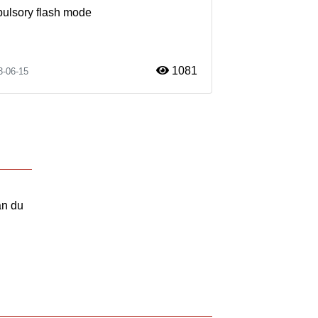
mpulsory flash mode
1081
3-06-15
an du