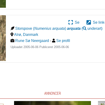
Se
Se link
Storspove
(
Numenius arquata
)
arquata
(
underart
)
Alrø
,
Danmark
Rune Sø Neergaard
-
Se profil
Uploadet 2005-06-06 Publiceret
2005-06-06
ANNONCER