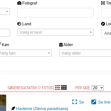
Fotograf
Tit
Land
Lo
Vælg et land
Køn
Alder
Vælg køn
Vælg alder
SØGERESULTATER (7 FOTOS)
PER SIDE:
Se
Se link
Havterne
(
Sterna paradisaea
)