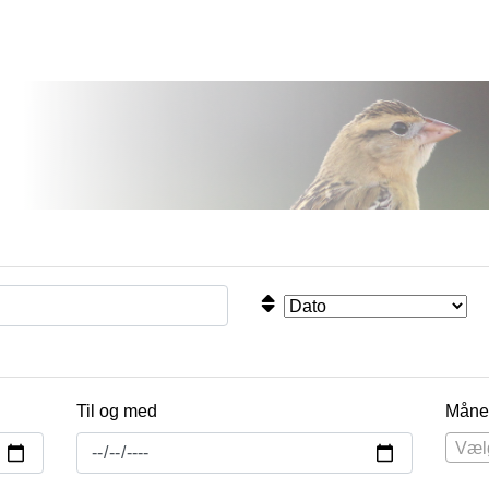
Til og med
Måne
Væl