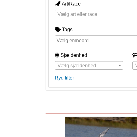
Art/Race
Vælg art eller race
Tags
Sjældenhed
Vælg sjældenhed
Ryd filter