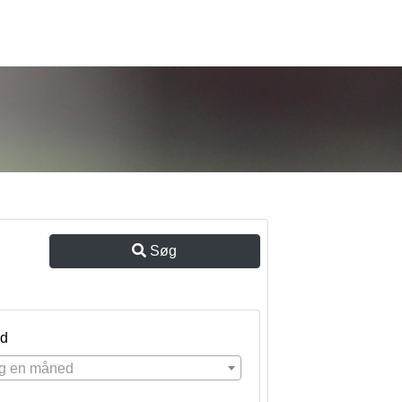
Søg
d
g en måned