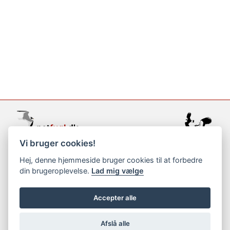
Vi bruger cookies!
support@netfugl.dk
Hej, denne hjemmeside bruger cookies til at forbedre
din brugeroplevelse.
Lad mig vælge
copyright © 2002-2023
Accepter alle
Afslå alle