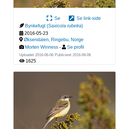
Se
Se link-side
Bynkefugl
(
Saxicola rubetra
)
2016-05-23
Øksendalen, Ringebu
,
Norge
Morten Winness
-
Se profil
Uploadet 2016-06-06 Publiceret
2016-06-06
1625