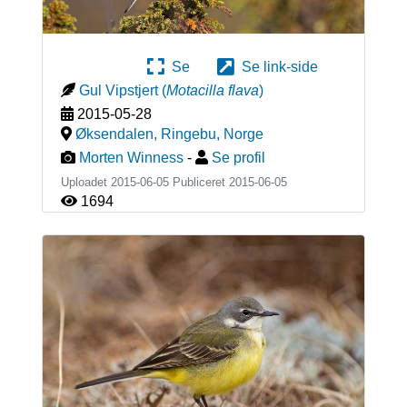
Se
Se link-side
Gul Vipstjert
(
Motacilla flava
)
2015-05-28
Øksendalen, Ringebu
,
Norge
Morten Winness
-
Se profil
Uploadet 2015-06-05 Publiceret
2015-06-05
1694