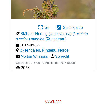
Se
Se link-side
Blåhals, Nordlig (ssp. svecica)
(
Luscinia
svecica
)
svecica
(
underart
)
2015-05-28
Øksendalen, Ringebu
,
Norge
Morten Winness
-
Se profil
Uploadet 2015-06-09 Publiceret
2015-06-09
2028
ANNONCER