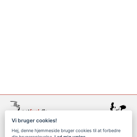
Vi bruger cookies!
support@netfugl.dk
Hej, denne hjemmeside bruger cookies til at forbedre
din brugeroplevelse.
Lad mig vælge