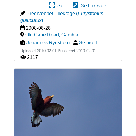
Se
Se link-side
Brednæbbet Ellekrage
(
Eurystomus
glaucurus
)
2008-08-28
Old Cape Road
,
Gambia
Johannes Rydström
-
Se profil
Uploadet 2010-02-01 Publiceret
2010-02-01
2117