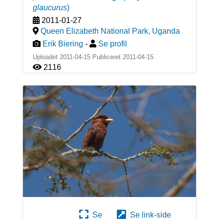
glaucurus
)
2011-01-27
Queen Elizabeth National Park
,
Uganda
Erik Biering
-
Se profil
Uploadet 2011-04-15 Publiceret
2011-04-15
2116
Se
Se link-side