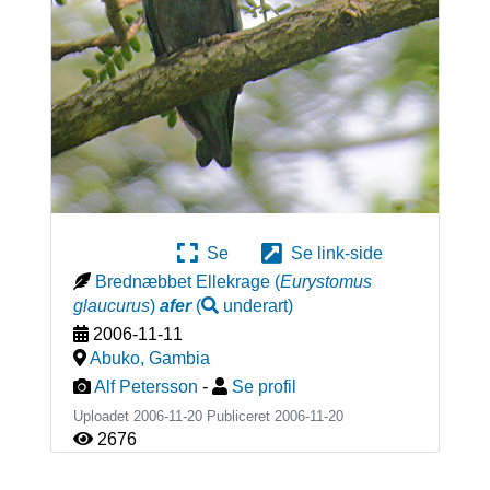
Se
Se link-side
Brednæbbet Ellekrage
(
Eurystomus
glaucurus
)
afer
(
underart
)
2006-11-11
Abuko
,
Gambia
Alf Petersson
-
Se profil
Uploadet 2006-11-20 Publiceret
2006-11-20
2676