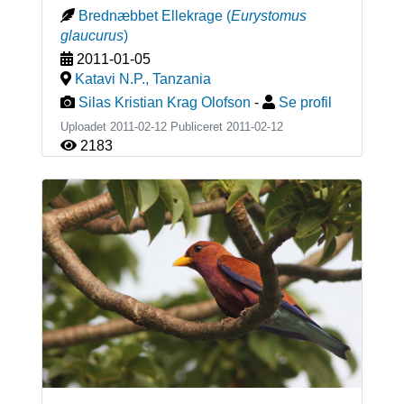
Brednæbbet Ellekrage
(
Eurystomus
glaucurus
)
2011-01-05
Katavi N.P.
,
Tanzania
Silas Kristian Krag Olofson
-
Se profil
Uploadet 2011-02-12 Publiceret
2011-02-12
2183