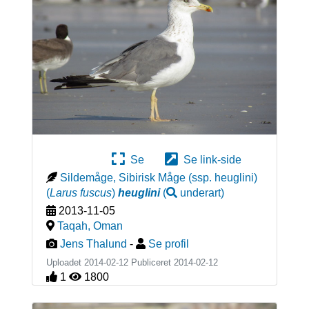
Se
Se link-side
Sildemåge, Sibirisk Måge (ssp. heuglini)
(
Larus fuscus
)
heuglini
(
underart
)
2013-11-05
Taqah
,
Oman
Jens Thalund
-
Se profil
Uploadet 2014-02-12 Publiceret
2014-02-12
1
1800