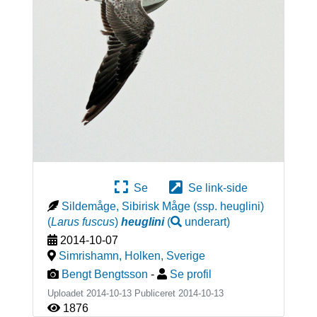
Se
Se link-side
Sildemåge, Sibirisk Måge (ssp. heuglini)
(
Larus fuscus
)
heuglini
(
underart
)
2014-10-07
Simrishamn, Holken
,
Sverige
Bengt Bengtsson
-
Se profil
Uploadet 2014-10-13 Publiceret
2014-10-13
1876