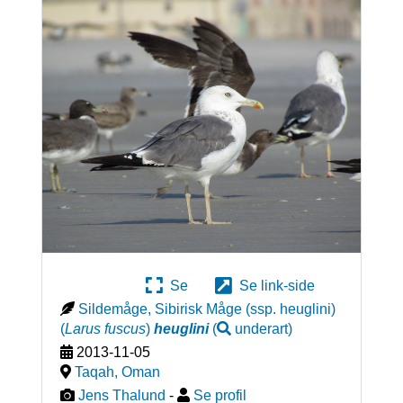
Se
Se link-side
Sildemåge, Sibirisk Måge (ssp. heuglini)
(
Larus fuscus
)
heuglini
(
underart
)
2013-11-05
Taqah
,
Oman
Jens Thalund
-
Se profil