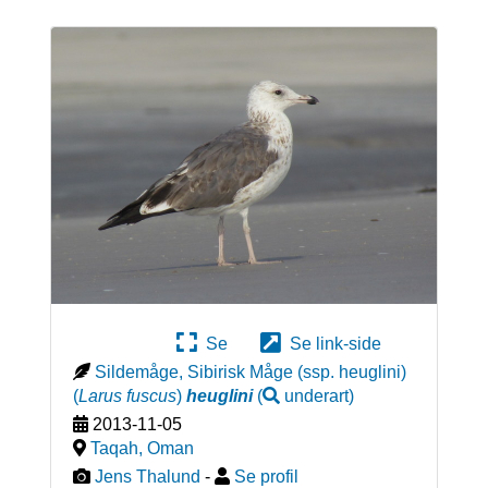
Se
Se link-side
Sildemåge, Sibirisk Måge (ssp. heuglini)
(
Larus fuscus
)
heuglini
(
underart
)
2013-11-05
Taqah
,
Oman
Jens Thalund
-
Se profil