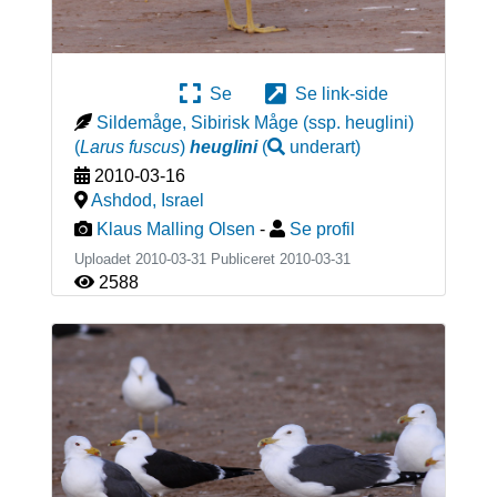
Se
Se link-side
Sildemåge, Sibirisk Måge (ssp. heuglini)
(
Larus fuscus
)
heuglini
(
underart
)
2010-03-16
Ashdod
,
Israel
Klaus Malling Olsen
-
Se profil
Uploadet 2010-03-31 Publiceret
2010-03-31
2588