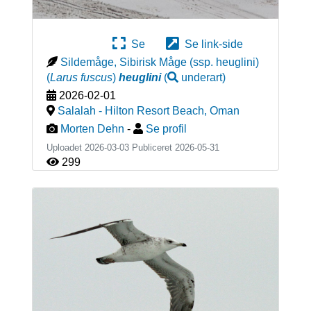
Se
Se link-side
Sildemåge, Sibirisk Måge (ssp. heuglini)
(
Larus fuscus
)
heuglini
(
underart
)
2026-02-01
Salalah - Hilton Resort Beach
,
Oman
Morten Dehn
-
Se profil
Uploadet 2026-03-03 Publiceret
2026-05-31
299