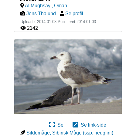
Al Mughsayl
,
Oman
Jens Thalund
-
Se profil
Uploadet 2014-01-03 Publiceret
2014-01-03
2142
Se
Se link-side
Sildemåge, Sibirisk Måge (ssp. heuglini)