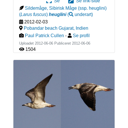
Se
Se link-side
Sildemåge, Sibirisk Måge (ssp. heuglini)
(
Larus fuscus
)
heuglini
(
underart
)
2012-02-03
Pobandar beach Gujarat
,
Indien
Paul Patrick Cullen
-
Se profil
Uploadet 2012-06-06 Publiceret
2012-06-06
1504