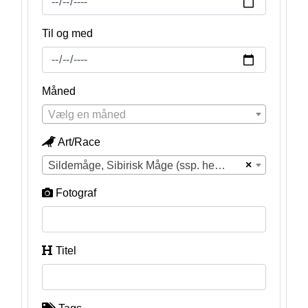
Til og med
Måned
Vælg en måned
Art/Race
×
Sildemåge, Sibirisk Måge (ssp. heuglini) (Larus fuscus heuglini)
Fotograf
Titel