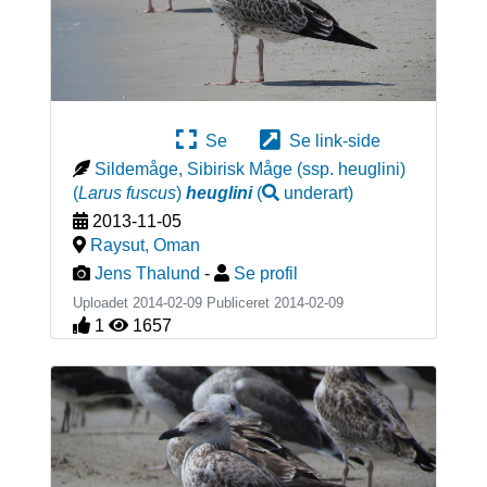
Se
Se link-side
Sildemåge, Sibirisk Måge (ssp. heuglini)
(
Larus fuscus
)
heuglini
(
underart
)
2013-11-05
Raysut
,
Oman
Jens Thalund
-
Se profil
Uploadet 2014-02-09 Publiceret
2014-02-09
1
1657