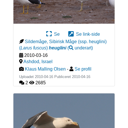
Se
Se link-side
Sildemåge, Sibirisk Måge (ssp. heuglini)
(
Larus fuscus
)
heuglini
(
underart
)
2010-03-16
Ashdod
,
Israel
Klaus Malling Olsen
-
Se profil
Uploadet 2010-04-16 Publiceret
2010-04-16
2
2685