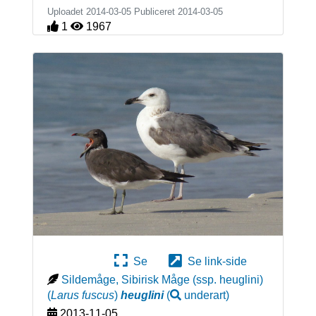
Uploadet 2014-03-05 Publiceret
2014-03-05
1
1967
Se
Se link-side
Sildemåge, Sibirisk Måge (ssp. heuglini)
(
Larus fuscus
)
heuglini
(
underart
)
2013-11-05