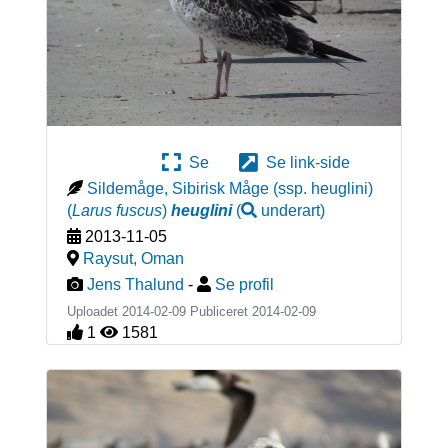
Se
Se link-side
Sildemåge, Sibirisk Måge (ssp. heuglini)
(
Larus fuscus
)
heuglini
(
underart
)
2013-11-05
Raysut
,
Oman
Jens Thalund
-
Se profil
Uploadet 2014-02-09 Publiceret
2014-02-09
1
1581