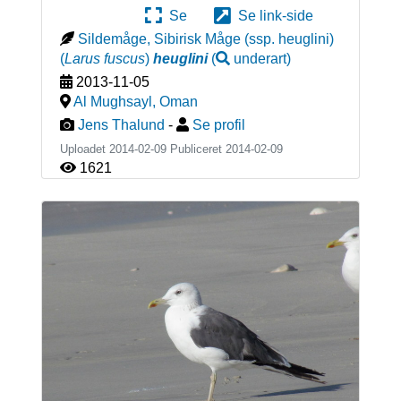
Se
Se link-side
Sildemåge, Sibirisk Måge (ssp. heuglini)
(
Larus fuscus
)
heuglini
(
underart
)
2013-11-05
Al Mughsayl
,
Oman
Jens Thalund
-
Se profil
Uploadet 2014-02-09 Publiceret
2014-02-09
1621