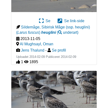
Se
Se link-side
Sildemåge, Sibirisk Måge (ssp. heuglini)
(
Larus fuscus
)
heuglini
(
underart
)
2013-11-05
Al Mughsayl
,
Oman
Jens Thalund
-
Se profil
Uploadet 2014-02-09 Publiceret
2014-02-09
1
1895