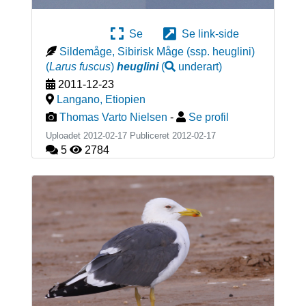
Se
Se link-side
Sildemåge, Sibirisk Måge (ssp. heuglini)
(
Larus fuscus
)
heuglini
(
underart
)
2011-12-23
Langano
,
Etiopien
Thomas Varto Nielsen
-
Se profil
Uploadet 2012-02-17 Publiceret
2012-02-17
5
2784