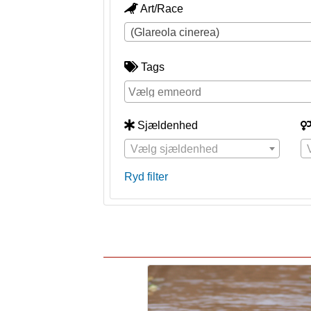
Art/Race
(Glareola cinerea)
Tags
Sjældenhed
Vælg sjældenhed
Ryd filter