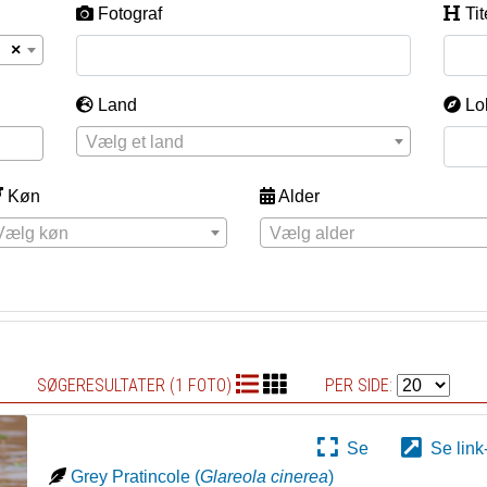
Fotograf
Tit
×
Land
Lo
Vælg et land
Køn
Alder
Vælg køn
Vælg alder
SØGERESULTATER (1 FOTO)
PER SIDE:
Se
Se link
Grey Pratincole
(
Glareola cinerea
)