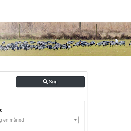
Søg
d
g en måned