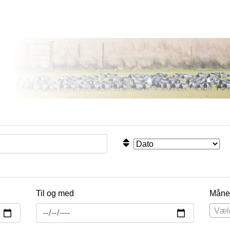
Til og med
Måne
Væl