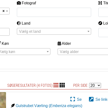
Fotograf
Tit
×
Land
Lo
Vælg et land
Køn
Alder
Vælg køn
Vælg alder
SØGERESULTATER (4 FOTOS)
PER SIDE:
Se
Se link
Gulstrubet Værling
(
Emberiza elegans
)