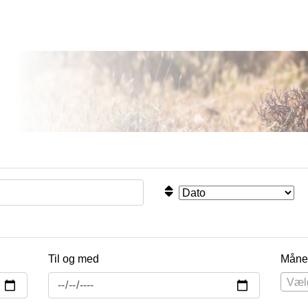
Til og med
Måne
Væl