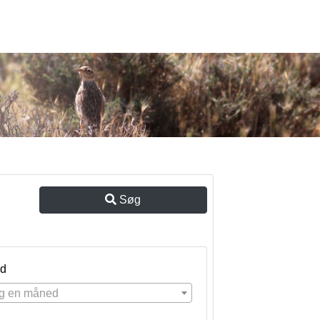
Søg
d
g en måned