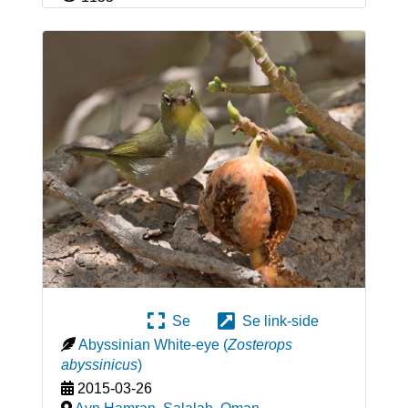
Se
Se link-side
Abyssinian White-eye
(
Zosterops
abyssinicus
)
2015-03-26