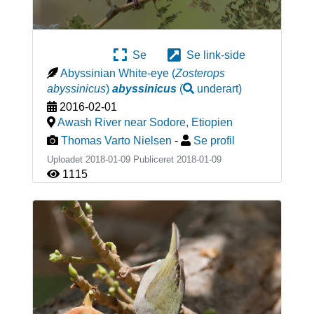
Se
Se link-side
Abyssinian White-eye
(
Zosterops
abyssinicus
)
abyssinicus
(
underart
)
2016-02-01
Awash River near Sodore
,
Etiopien
Thomas Varto Nielsen
-
Se profil
Uploadet 2018-01-09 Publiceret
2018-01-09
1115