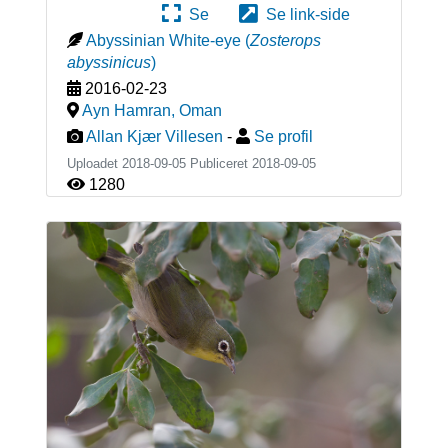
Se
Se link-side
Abyssinian White-eye
(
Zosterops
abyssinicus
)
2016-02-23
Ayn Hamran
,
Oman
Allan Kjær Villesen
-
Se profil
Uploadet 2018-09-05 Publiceret
2018-09-05
1280