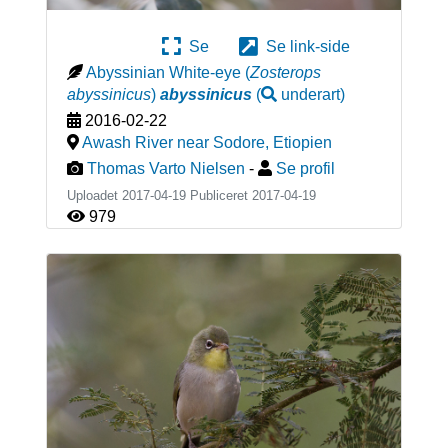
Se
Se link-side
Abyssinian White-eye
(
Zosterops
abyssinicus
)
abyssinicus
(
underart
)
2016-02-22
Awash River near Sodore
,
Etiopien
Thomas Varto Nielsen
-
Se profil
Uploadet 2017-04-19 Publiceret
2017-04-19
979