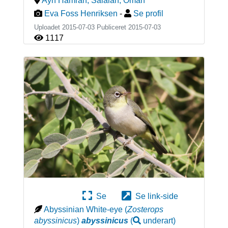
Ayn Hamran, Salalah
,
Oman
Eva Foss Henriksen
-
Se profil
Uploadet 2015-07-03 Publiceret
2015-07-03
1117
Se
Se link-side
Abyssinian White-eye
(
Zosterops
abyssinicus
)
abyssinicus
(
underart
)