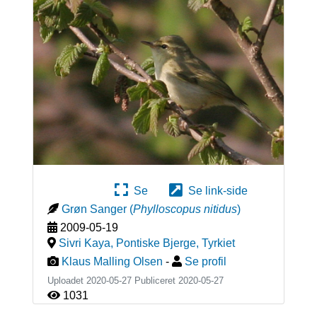
Se
Se link-side
Grøn Sanger
(
Phylloscopus nitidus
)
2009-05-19
Sivri Kaya, Pontiske Bjerge
,
Tyrkiet
Klaus Malling Olsen
-
Se profil
Uploadet 2020-05-27 Publiceret
2020-05-27
1031