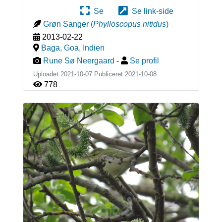
Se
Se link-side
Grøn Sanger
(
Phylloscopus nitidus
)
2013-02-22
Baga, Goa
,
Indien
Rune Sø Neergaard
-
Se profil
Uploadet 2021-10-07 Publiceret
2021-10-08
778