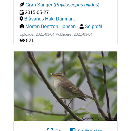
Grøn Sanger
(
Phylloscopus nitidus
)
2015-05-27
Blåvands Huk
,
Danmark
Morten Bentzon Hansen
-
Se profil
Uploadet 2021-03-04 Publiceret
2021-03-04
821