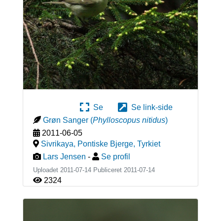
Se
Se link-side
Grøn Sanger
(
Phylloscopus nitidus
)
2011-06-05
Sivrikaya, Pontiske Bjerge
,
Tyrkiet
Lars Jensen
-
Se profil
Uploadet 2011-07-14 Publiceret
2011-07-14
2324