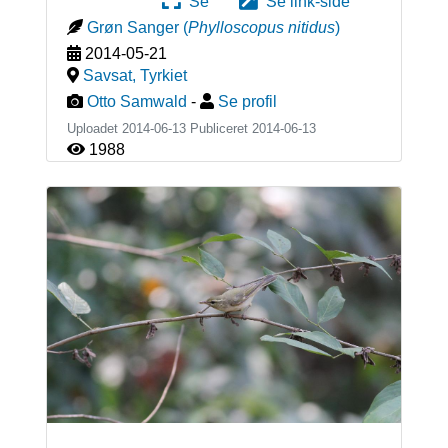
Se
Se link-side
Grøn Sanger
(
Phylloscopus nitidus
)
2014-05-21
Savsat
,
Tyrkiet
Otto Samwald
-
Se profil
Uploadet 2014-06-13 Publiceret
2014-06-13
1988