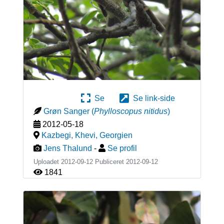
Se
Se link-side
Grøn Sanger
(
Phylloscopus nitidus
)
2012-05-18
Kazbegi, Khevi
,
Georgien
Jens Thalund
-
Se profil
Uploadet 2012-09-12 Publiceret
2012-09-12
1841