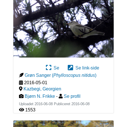
Se
Se link-side
Grøn Sanger
(
Phylloscopus nitidus
)
2016-05-01
Kazbegi
,
Georgien
Bjørn N. Frikke
-
Se profil
Uploadet 2016-06-08 Publiceret
2016-06-08
1553