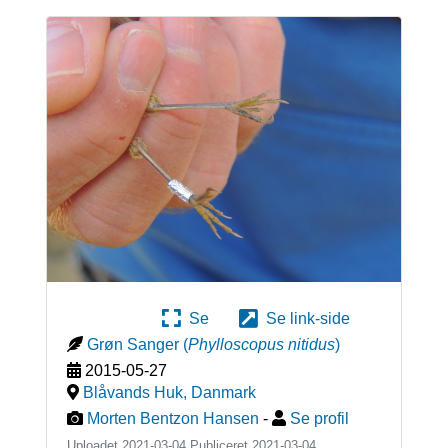
Se
Se link-side
Grøn Sanger
(
Phylloscopus nitidus
)
2015-05-27
Blåvands Huk
,
Danmark
Morten Bentzon Hansen
-
Se profil
Uploadet 2021-03-04 Publiceret
2021-03-04