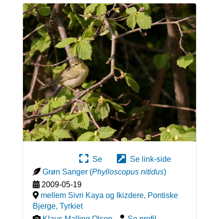
Se
Se link-side
Grøn Sanger
(
Phylloscopus nitidus
)
2009-05-19
mellem Sivri Kaya og Ikizdere, Pontiske
Bjerge
,
Tyrkiet
Klaus Malling Olsen
-
Se profil