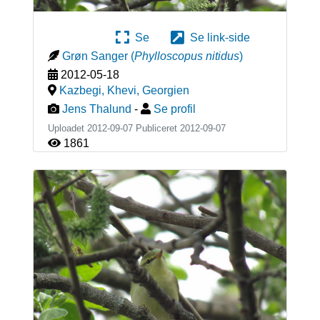
Se
Se link-side
Grøn Sanger
(
Phylloscopus nitidus
)
2012-05-18
Kazbegi, Khevi
,
Georgien
Jens Thalund
-
Se profil
Uploadet 2012-09-07 Publiceret
2012-09-07
1861