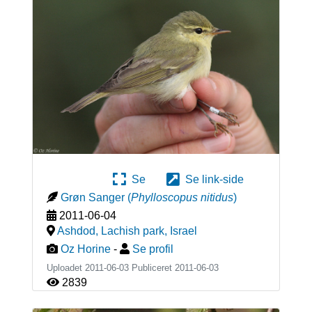
Se
Se link-side
Grøn Sanger
(
Phylloscopus nitidus
)
2011-06-04
Ashdod, Lachish park
,
Israel
Oz Horine
-
Se profil
Uploadet 2011-06-03 Publiceret
2011-06-03
2839