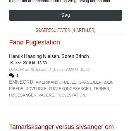
Indtast del af emneord/forfatter og vælg forslag der matcher.
Søg
SØGERESULTATER (4 ARTIKLER)
Fanø Fuglestation
Henrik Haaning Nielsen,
Søren Brinch
19. apr. 2018 kl. 15:53
Uploadet af: Ib Jensen d. 3. nov. 2020 kl. 15:53
0
EMNEORD:
AMERIKANSK HJEJLE,
GRÅSEJLER,
2018,
PIBERE,
ROVFUGLE,
FUGLEKONGESANGER,
TERNER,
HØGESANGER,
VADERE,
FUGLESTATION,
Tamarisksanger versus sivsanger om