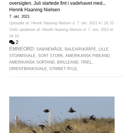
oversigten. Juli startede fint i vadehavet med...
Henrik Haaning Nielsen
7. okt. 2021
Uploadet af: Henrik Haaning Nielsen d. 7. okt. 2021 kl. 16:33 -
Sidst opdateret af: Henrik Haaning Nielsen d. 7. nov. 2021 kl.
06:10
2
EMNEORD:
SABINEMÅGE,
BALEARSKRÅPE,
LILLE
STORMSVALE,
SORT STORK,
AMERIKANSK PIBEAND,
AMERIKANSK SORTAND,
BRILLEAND,
TRIEL,
ORIENTBRAKSVALE,
STRIBET RYLE,