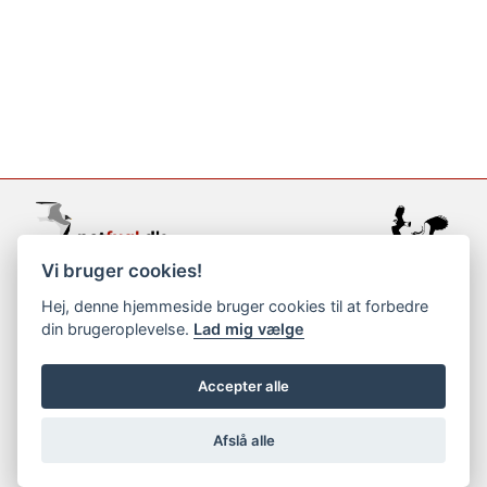
Vi bruger cookies!
support@netfugl.dk
Hej, denne hjemmeside bruger cookies til at forbedre
din brugeroplevelse.
Lad mig vælge
copyright © 2002-2023
Accepter alle
Afslå alle