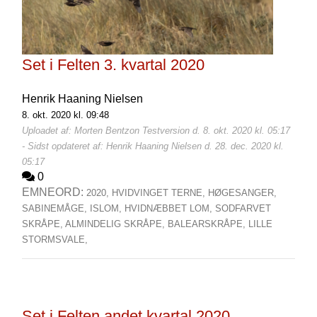
Set i Felten 3. kvartal 2020
Henrik Haaning Nielsen
8. okt. 2020 kl. 09:48
Uploadet af: Morten Bentzon Testversion d. 8. okt. 2020 kl. 05:17
- Sidst opdateret af: Henrik Haaning Nielsen d. 28. dec. 2020 kl.
05:17
0
EMNEORD:
2020,
HVIDVINGET TERNE,
HØGESANGER,
SABINEMÅGE,
ISLOM,
HVIDNÆBBET LOM,
SODFARVET
SKRÅPE,
ALMINDELIG SKRÅPE,
BALEARSKRÅPE,
LILLE
STORMSVALE,
Set i Felten andet kvartal 2020