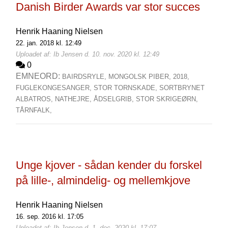
Danish Birder Awards var stor succes
Henrik Haaning Nielsen
22. jan. 2018 kl. 12:49
Uploadet af: Ib Jensen d. 10. nov. 2020 kl. 12:49
0
EMNEORD:
BAIRDSRYLE,
MONGOLSK PIBER,
2018,
FUGLEKONGESANGER,
STOR TORNSKADE,
SORTBRYNET
ALBATROS,
NATHEJRE,
ÅDSELGRIB,
STOR SKRIGEØRN,
TÅRNFALK,
Unge kjover - sådan kender du forskel
på lille-, almindelig- og mellemkjove
Henrik Haaning Nielsen
16. sep. 2016 kl. 17:05
Uploadet af: Ib Jensen d. 1. dec. 2020 kl. 17:07