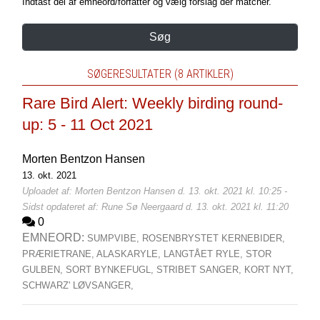
Indtast del af emneord/forfatter og vælg forslag der matcher.
Søg
SØGERESULTATER (8 ARTIKLER)
Rare Bird Alert: Weekly birding round-
up: 5 - 11 Oct 2021
Morten Bentzon Hansen
13. okt. 2021
Uploadet af: Morten Bentzon Hansen d. 13. okt. 2021 kl. 10:25 -
Sidst opdateret af: Rune Sø Neergaard d. 13. okt. 2021 kl. 11:20
0
EMNEORD:
SUMPVIBE,
ROSENBRYSTET KERNEBIDER,
PRÆRIETRANE,
ALASKARYLE,
LANGTÅET RYLE,
STOR
GULBEN,
SORT BYNKEFUGL,
STRIBET SANGER,
KORT NYT,
SCHWARZ' LØVSANGER,