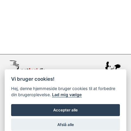
Vi bruger cookies!
support@netfugl.dk
Hej, denne hjemmeside bruger cookies til at forbedre
din brugeroplevelse.
Lad mig vælge
copyright © 2002-2023
Accepter alle
Afslå alle