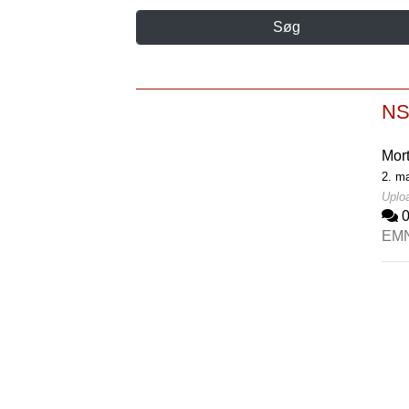
Søg
NSK
Mor
2. m
Uploa
EM