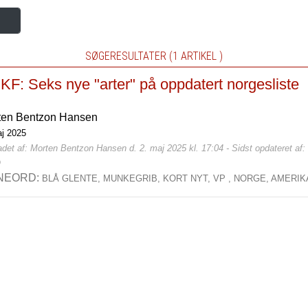
SØGERESULTATER (1 ARTIKEL )
F: Seks nye "arter" på oppdatert norgesliste
ten Bentzon Hansen
aj 2025
det af: Morten Bentzon Hansen d. 2. maj 2025 kl. 17:04 - Sidst opdateret af
0
NEORD:
BLÅ GLENTE,
MUNKEGRIB,
KORT NYT,
VP ,
NORGE,
AMERIK