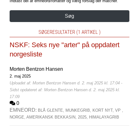
Indtast del af emneord/forfatter og vælg forslag der matcher.
Søg
SØGERESULTATER (1 ARTIKEL )
NSKF: Seks nye "arter" på oppdatert
norgesliste
Morten Bentzon Hansen
2. maj 2025
Uploadet af: Morten Bentzon Hansen d. 2. maj 2025 kl. 17:04 -
Sidst opdateret af: Morten Bentzon Hansen d. 2. maj 2025 kl.
17:09
0
EMNEORD:
BLÅ GLENTE,
MUNKEGRIB,
KORT NYT,
VP ,
NORGE,
AMERIKANSK BEKKASIN,
2025,
HIMALAYAGRIB