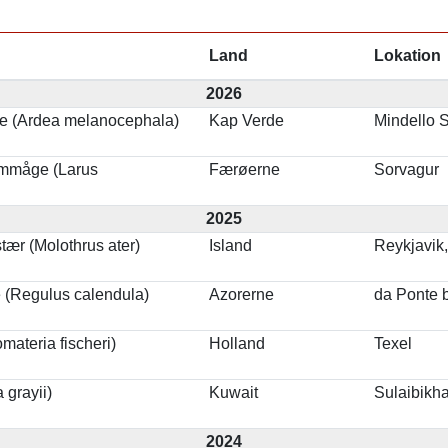
Land
Lokation
2026
re (Ardea melanocephala)
Kap Verde
Mindello 
rmmåge (Larus
Færøerne
Sorvagur
2025
ær (Molothrus ater)
Island
Reykjavik,
 (Regulus calendula)
Azorerne
da Ponte 
omateria fischeri)
Holland
Texel
 grayii)
Kuwait
Sulaibikha
2024