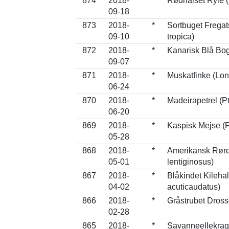
874
2018-
*
Rødhalset Ryle (C
09-18
873
2018-
*
Sortbuget Fregat
09-10
tropica)
872
2018-
*
Kanarisk Blå Bogf
09-07
871
2018-
*
Muskatfinke (Lon
06-24
870
2018-
*
Madeirapetrel (
06-20
869
2018-
*
Kaspisk Mejse (P
05-28
868
2018-
*
Amerikansk Rørd
05-01
lentiginosus)
867
2018-
*
Blåkindet Kileha
04-02
acuticaudatus)
866
2018-
*
Gråstrubet Dross
02-28
865
2018-
*
Savanneellekrag