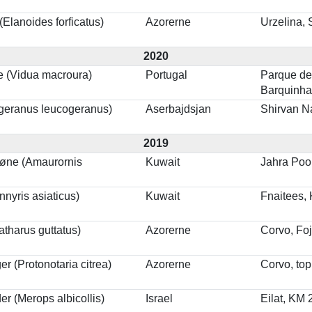
(Elanoides forficatus)
Azorerne
Urzelina,
2020
 (Vidua macroura)
Portugal
Parque de
Barquinh
geranus leucogeranus)
Aserbajdsjan
Shirvan N
2019
høne (Amaurornis
Kuwait
Jahra Poo
nnyris asiaticus)
Kuwait
Fnaitees, 
atharus guttatus)
Azorerne
Corvo, Fo
 (Protonotaria citrea)
Azorerne
Corvo, top
er (Merops albicollis)
Israel
Eilat, KM 