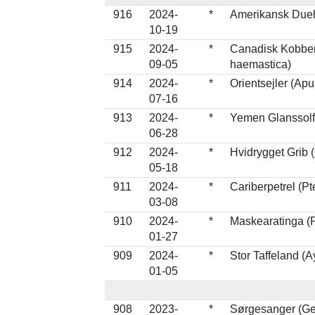
916
2024-
*
Amerikansk Duehø
10-19
915
2024-
*
Canadisk Kobbe
09-05
haemastica)
914
2024-
*
Orientsejler (Apu
07-16
913
2024-
*
Yemen Glanssolfu
06-28
912
2024-
*
Hvidrygget Grib 
05-18
911
2024-
*
Cariberpetrel (P
03-08
910
2024-
*
Maskearatinga (P
01-27
909
2024-
*
Stor Taffeland (A
01-05
908
2023-
*
Sørgesanger (Geo