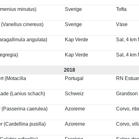
menius minutus)
Sverige
Tofta
(Vanellus cinereus)
Sverige
Väse
aragallinula angulata)
Kap Verde
Sal, 4 km 
egregia)
Kap Verde
Sal, 4 km 
2018
rt (Motacilla
Portugal
RN Estuar
kade (Lanius schach)
Schweiz
Grandson
 (Passerina caerulea)
Azorerne
Corvo, rib
 (Cardellina pusilla)
Azorerne
Corvo, vil