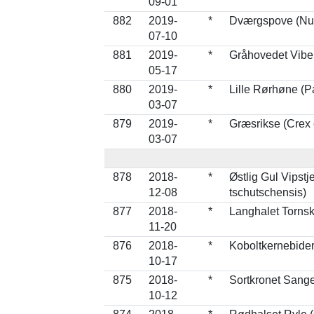
09-01
882
2019-
*
Dværgspove (Nu
07-10
881
2019-
*
Gråhovedet Vibe 
05-17
880
2019-
*
Lille Rørhøne (P
03-07
879
2019-
*
Græsrikse (Crex 
03-07
878
2018-
*
Østlig Gul Vipstje
12-08
tschutschensis)
877
2018-
*
Langhalet Torns
11-20
876
2018-
*
Koboltkernebider
10-17
875
2018-
*
Sortkronet Sanger
10-12