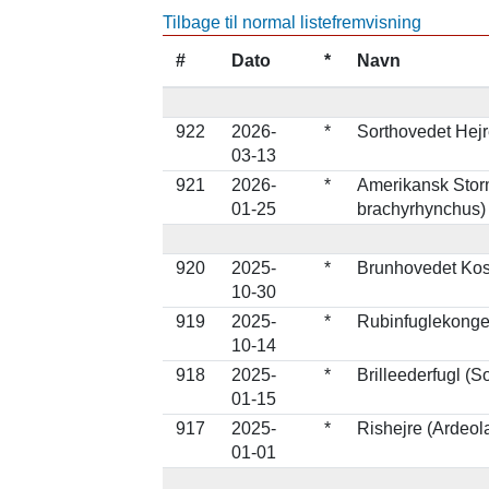
Tilbage til normal listefremvisning
#
Dato
*
Navn
922
2026-
*
Sorthovedet Hej
03-13
921
2026-
*
Amerikansk Sto
01-25
brachyrhynchus)
920
2025-
*
Brunhovedet Kost
10-30
919
2025-
*
Rubinfuglekonge
10-14
918
2025-
*
Brilleederfugl (S
01-15
917
2025-
*
Rishejre (Ardeola
01-01