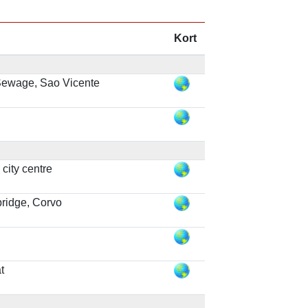
Kort
Sewage, Sao Vicente
 city centre
bridge, Corvo
t