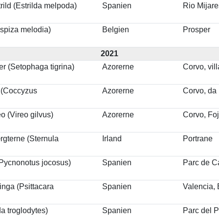
rild (Estrilda melpoda)
Spanien
Rio Mijar
spiza melodia)
Belgien
Prosper
2021
r (Setophaga tigrina)
Azorerne
Corvo, vil
 (Coccyzus
Azorerne
Corvo, da 
o (Vireo gilvus)
Azorerne
Corvo, Fo
gterne (Sternula
Irland
Portrane
(Pycnonotus jocosus)
Spanien
Parc de C
nga (Psittacara
Spanien
Valencia, 
da troglodytes)
Spanien
Parc del P