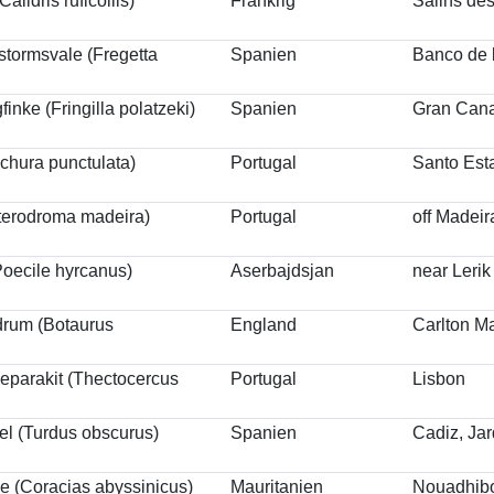
alidris ruficollis)
Frankrig
Salins de
stormsvale (Fregetta
Spanien
Banco de 
inke (Fringilla polatzeki)
Spanien
Gran Cana
chura punctulata)
Portugal
Santo Est
Pterodroma madeira)
Portugal
off Madeir
oecile hyrcanus)
Aserbajdsjan
near Lerik
rum (Botaurus
England
Carlton M
leparakit (Thectocercus
Portugal
Lisbon
el (Turdus obscurus)
Spanien
Cadiz, Jar
e (Coracias abyssinicus)
Mauritanien
Nouadhib