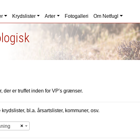
er
Krydslister
Arter
Fotogalleri
Om Netfugl
ologisk
, der er truffet inden for VP's grænser.
krydslister, bl.a. årsartslister, kommuner, osv.
×
sning