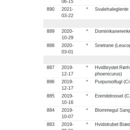
06-15
890
2021-
*
Svalehaleglente 
03-22
889
2020-
*
Dominikanerenke
10-29
888
2020-
*
Snetrane (Leuco
03-01
887
2019-
*
Hvidbrystet Rør
12-17
phoenicurus)
886
2019-
*
Purpursolfugl (Ci
12-17
885
2019-
*
Eremitdrossel (C
10-16
884
2019-
*
Blommegul Sanger
10-07
883
2019-
*
Hvidstrubet Biæd