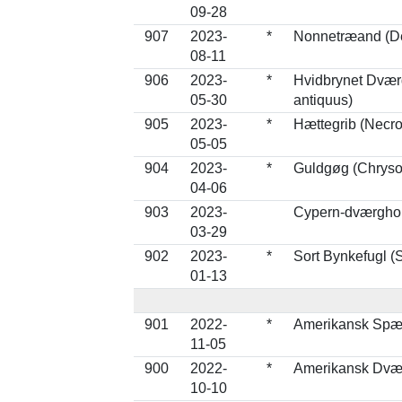
09-28
907
2023-
*
Nonnetræand (De
08-11
906
2023-
*
Hvidbrynet Dvær
05-30
antiquus)
905
2023-
*
Hættegrib (Necr
05-05
904
2023-
*
Guldgøg (Chryso
04-06
903
2023-
Cypern-dværghor
03-29
902
2023-
*
Sort Bynkefugl (
01-13
901
2022-
*
Amerikansk Spæt
11-05
900
2022-
*
Amerikansk Dværg
10-10