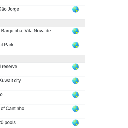
 São Jorge
 Barquinha, Vila Nova de
a
at Park
l reserve
Kuwait city
jo
 of Cantinho
20 pools