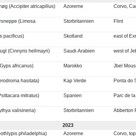
g (Accipiter atricapillus)
Azorerne
Corvo, Ca
rsneppe (Limosa
Storbritannien
Flint
s pacificus)
Skotland
east of E
gl (Cinnyris hellmayri)
Saudi-Arabien
west of Je
(Gyps africanus)
Marokko
Jbel Mousa
terodroma hasitata)
Kap Verde
Ponta do 
sittacara mitratus)
Spanien
Parc de la
ythya valisineria)
Storbritannien
Abberton 
2023
thlypis philadelphia)
Azorerne
Corvo, top