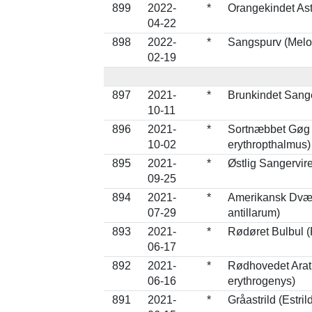
899
2022-
*
Orangekindet Ast
04-22
898
2022-
*
Sangspurv (Melo
02-19
897
2021-
*
Brunkindet Sange
10-11
896
2021-
*
Sortnæbbet Gøg
10-02
erythropthalmus)
895
2021-
*
Østlig Sangervire
09-25
894
2021-
*
Amerikansk Dvær
07-29
antillarum)
893
2021-
*
Rødøret Bulbul 
06-17
892
2021-
*
Rødhovedet Arati
06-16
erythrogenys)
891
2021-
*
Gråastrild (Estril