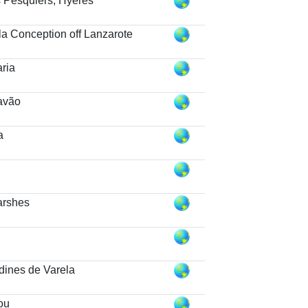
s Pesquiers, Hyères
la Conception off Lanzarote
ria
avão
a
arshes
dines de Varela
ou