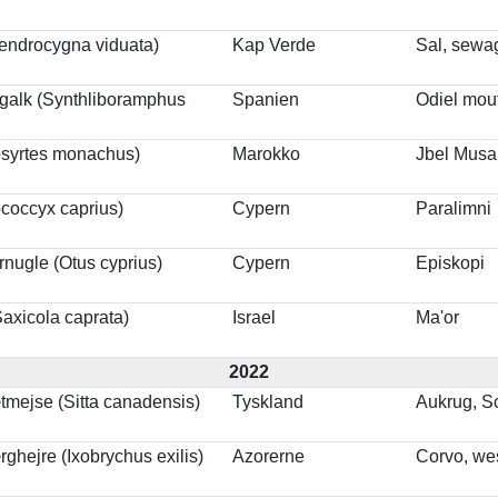
ndrocygna viduata)
Kap Verde
Sal, sewag
galk (Synthliboramphus
Spanien
Odiel mou
osyrtes monachus)
Marokko
Jbel Musa
coccyx caprius)
Cypern
Paralimni
nugle (Otus cyprius)
Cypern
Episkopi
Saxicola caprata)
Israel
Ma'or
2022
mejse (Sitta canadensis)
Tyskland
Aukrug, S
hejre (Ixobrychus exilis)
Azorerne
Corvo, we