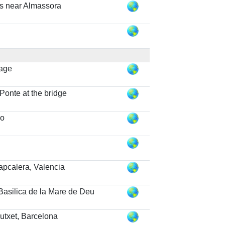
es near Almassora
lage
Ponte at the bridge
jo
apcalera, Valencia
Basilica de la Mare de Deu
utxet, Barcelona