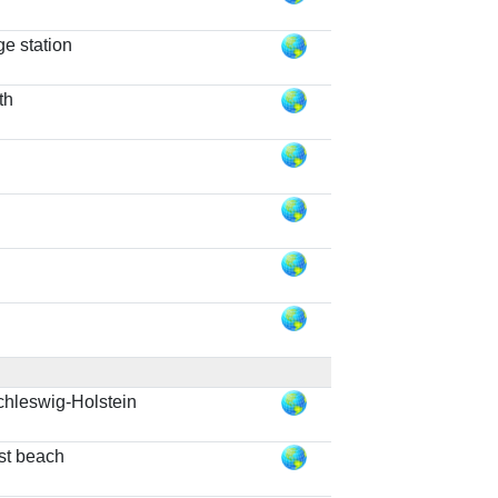
e station
th
chleswig-Holstein
st beach