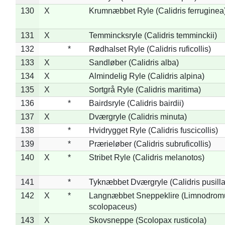
130
X
Krumnæbbet Ryle (Calidris ferruginea
131
X
Temmincksryle (Calidris temminckii)
132
*
Rødhalset Ryle (Calidris ruficollis)
133
X
Sandløber (Calidris alba)
134
X
Almindelig Ryle (Calidris alpina)
135
X
Sortgrå Ryle (Calidris maritima)
136
*
Bairdsryle (Calidris bairdii)
137
X
Dværgryle (Calidris minuta)
138
*
Hvidrygget Ryle (Calidris fuscicollis)
139
*
Prærieløber (Calidris subruficollis)
140
X
*
Stribet Ryle (Calidris melanotos)
141
*
Tyknæbbet Dværgryle (Calidris pusilla
142
X
*
Langnæbbet Sneppeklire (Limnodrom
scolopaceus)
143
X
Skovsneppe (Scolopax rusticola)