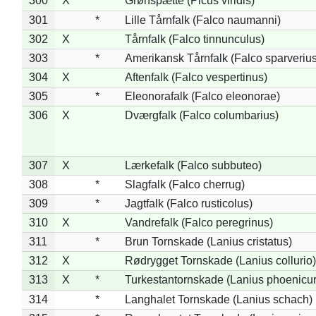
300
X
Grønspætte (Picus viridis)
301
*
Lille Tårnfalk (Falco naumanni)
302
X
Tårnfalk (Falco tinnunculus)
303
*
Amerikansk Tårnfalk (Falco sparverius
304
X
Aftenfalk (Falco vespertinus)
305
*
Eleonorafalk (Falco eleonorae)
306
X
Dværgfalk (Falco columbarius)
307
X
Lærkefalk (Falco subbuteo)
308
*
Slagfalk (Falco cherrug)
309
*
Jagtfalk (Falco rusticolus)
310
X
Vandrefalk (Falco peregrinus)
311
*
Brun Tornskade (Lanius cristatus)
312
X
Rødrygget Tornskade (Lanius collurio)
313
X
*
Turkestantornskade (Lanius phoenicur
314
*
Langhalet Tornskade (Lanius schach)