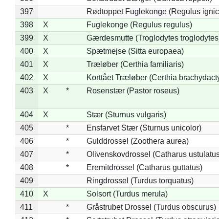
397
Rødtoppet Fuglekonge (Regulus ignica
398
X
Fuglekonge (Regulus regulus)
399
X
Gærdesmutte (Troglodytes troglodytes
400
X
Spætmejse (Sitta europaea)
401
X
Træløber (Certhia familiaris)
402
X
Korttået Træløber (Certhia brachydact
403
X
*
Rosenstær (Pastor roseus)
404
X
Stær (Sturnus vulgaris)
405
*
Ensfarvet Stær (Sturnus unicolor)
406
*
Gulddrossel (Zoothera aurea)
407
*
Olivenskovdrossel (Catharus ustulatus
408
*
Eremitdrossel (Catharus guttatus)
409
Ringdrossel (Turdus torquatus)
410
X
Solsort (Turdus merula)
411
*
Gråstrubet Drossel (Turdus obscurus)