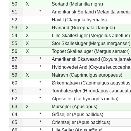
50
X
Sortand (Melanitta nigra)
51
*
Amerikansk Sortand (Melanitta ameri
52
Havlit (Clangula hyemalis)
53
X
Hvinand (Bucephala clangula)
54
X
Lille Skallesluger (Mergellus albellus)
55
X
Stor Skallesluger (Mergus merganser)
56
X
Toppet Skallesluger (Mergus serrator)
57
*
Amerikansk Skarveand (Oxyura jamai
58
*
Hvidhovedet And (Oxyura leucocepha
59
X
Natravn (Caprimulgus europaeus)
60
*
Ørkennatravn (Caprimulgus aegyptius
61
*
Tornhalesejler (Hirundapus caudacutu
62
*
Alpesejler (Tachymarptis melba)
63
X
Mursejler (Apus apus)
64
*
Gråsejler (Apus pallidus)
65
*
Orientsejler (Apus pacificus)
66
*
Lille Sejler (Apus affinis)