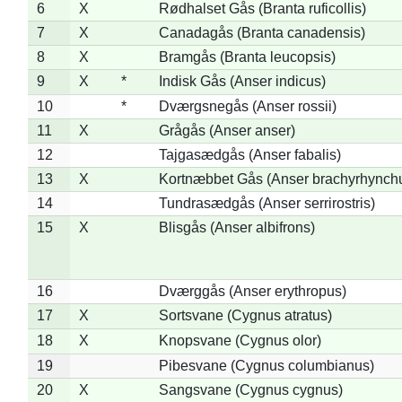
6
X
Rødhalset Gås (Branta ruficollis)
7
X
Canadagås (Branta canadensis)
8
X
Bramgås (Branta leucopsis)
9
X
*
Indisk Gås (Anser indicus)
10
*
Dværgsnegås (Anser rossii)
11
X
Grågås (Anser anser)
12
Tajgasædgås (Anser fabalis)
13
X
Kortnæbbet Gås (Anser brachyrhynch
14
Tundrasædgås (Anser serrirostris)
15
X
Blisgås (Anser albifrons)
16
Dværggås (Anser erythropus)
17
X
Sortsvane (Cygnus atratus)
18
X
Knopsvane (Cygnus olor)
19
Pibesvane (Cygnus columbianus)
20
X
Sangsvane (Cygnus cygnus)