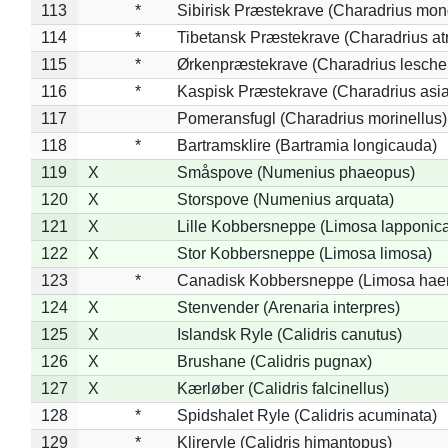
113
*
Sibirisk Præstekrave (Charadrius mon
114
*
Tibetansk Præstekrave (Charadrius atr
115
*
Ørkenpræstekrave (Charadrius leschen
116
*
Kaspisk Præstekrave (Charadrius asia
117
Pomeransfugl (Charadrius morinellus)
118
*
Bartramsklire (Bartramia longicauda)
119
X
Småspove (Numenius phaeopus)
120
X
Storspove (Numenius arquata)
121
X
Lille Kobbersneppe (Limosa lapponic
122
X
Stor Kobbersneppe (Limosa limosa)
123
*
Canadisk Kobbersneppe (Limosa hae
124
X
Stenvender (Arenaria interpres)
125
X
Islandsk Ryle (Calidris canutus)
126
X
Brushane (Calidris pugnax)
127
X
Kærløber (Calidris falcinellus)
128
*
Spidshalet Ryle (Calidris acuminata)
129
*
Klireryle (Calidris himantopus)