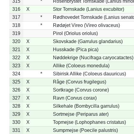
315
*
Rosenbrystet Tornskade (Lanius minor
316
X
Stor Tornskade (Lanius excubitor)
317
*
Rødhovedet Tornskade (Lanius senato
318
*
Rødøjet Vireo (Vireo olivaceus)
319
Pirol (Oriolus oriolus)
320
X
Skovskade (Garrulus glandarius)
321
X
Husskade (Pica pica)
322
X
Nøddekrige (Nucifraga caryocatactes)
323
X
Allike (Coloeus monedula)
324
*
Sibirisk Allike (Coloeus dauuricus)
325
X
Råge (Corvus frugilegus)
326
X
Sortkrage (Corvus corone)
327
X
Ravn (Corvus corax)
328
X
Silkehale (Bombycilla garrulus)
329
X
Sortmejse (Periparus ater)
330
X
Topmejse (Lophophanes cristatus)
331
X
Sumpmejse (Poecile palustris)