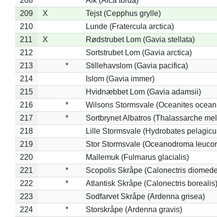
208
Alk (Alca torda)
209
X
Tejst (Cepphus grylle)
210
Lunde (Fratercula arctica)
211
X
Rødstrubet Lom (Gavia stellata)
212
Sortstrubet Lom (Gavia arctica)
213
*
Stillehavslom (Gavia pacifica)
214
Islom (Gavia immer)
215
Hvidnæbbet Lom (Gavia adamsii)
216
*
Wilsons Stormsvale (Oceanites ocean
217
*
Sortbrynet Albatros (Thalassarche me
218
Lille Stormsvale (Hydrobates pelagicu
219
Stor Stormsvale (Oceanodroma leuco
220
Mallemuk (Fulmarus glacialis)
221
*
Scopolis Skråpe (Calonectris diomed
222
*
Atlantisk Skråpe (Calonectris borealis
223
Sodfarvet Skråpe (Ardenna grisea)
224
*
Storskråpe (Ardenna gravis)