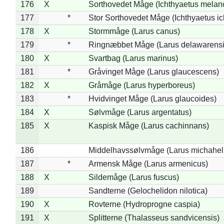
176
X
Sorthovedet Måge (Ichthyaetus melan
177
*
Stor Sorthovedet Måge (Ichthyaetus ic
178
X
Stormmåge (Larus canus)
179
*
Ringnæbbet Måge (Larus delawarensi
180
X
Svartbag (Larus marinus)
181
*
Gråvinget Måge (Larus glaucescens)
182
X
Gråmåge (Larus hyperboreus)
183
*
Hvidvinget Måge (Larus glaucoides)
184
X
Sølvmåge (Larus argentatus)
185
X
Kaspisk Måge (Larus cachinnans)
186
Middelhavssølvmåge (Larus michahell
187
*
Armensk Måge (Larus armenicus)
188
X
Sildemåge (Larus fuscus)
189
Sandterne (Gelochelidon nilotica)
190
X
Rovterne (Hydroprogne caspia)
191
X
Splitterne (Thalasseus sandvicensis)