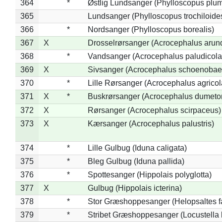
364
*
Østlig Lundsanger (Phylloscopus plum
365
Lundsanger (Phylloscopus trochiloide
366
*
Nordsanger (Phylloscopus borealis)
367
X
Drosselrørsanger (Acrocephalus arun
368
*
Vandsanger (Acrocephalus paludicola
369
X
Sivsanger (Acrocephalus schoenobae
370
*
Lille Rørsanger (Acrocephalus agricol
371
X
*
Buskrørsanger (Acrocephalus dumeto
372
X
Rørsanger (Acrocephalus scirpaceus)
373
X
Kærsanger (Acrocephalus palustris)
374
*
Lille Gulbug (Iduna caligata)
375
*
Bleg Gulbug (Iduna pallida)
376
*
Spottesanger (Hippolais polyglotta)
377
X
Gulbug (Hippolais icterina)
378
*
Stor Græshoppesanger (Helopsaltes fa
379
*
Stribet Græshoppesanger (Locustella 