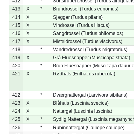
412
*
Sortstrubet Drossel (Turdus atrogularis
413
X
*
Brundrossel (Turdus eunomus)
414
X
Sjagger (Turdus pilaris)
415
X
Vindrossel (Turdus iliacus)
416
X
Sangdrossel (Turdus philomelos)
417
X
Misteldrossel (Turdus viscivorus)
418
*
Vandredrossel (Turdus migratorius)
419
X
Grå Fluesnapper (Muscicapa striata)
420
*
Brun Fluesnapper (Muscicapa dauuric
421
X
Rødhals (Erithacus rubecula)
422
*
Dværgnattergal (Larvivora sibilans)
423
X
Blåhals (Luscinia svecica)
424
X
Nattergal (Luscinia luscinia)
425
X
*
Sydlig Nattergal (Luscinia megarhync
426
*
Rubinnattergal (Calliope calliope)