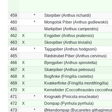
459
*
Storpiber (Anthus richardi)
460
*
Mongolsk Piber (Anthus godlewskii)
461
Markpiber (Anthus campestris)
462
X
Engpiber (Anthus pratensis)
463
X
Skovpiber (Anthus trivialis)
464
*
Tajgapiber (Anthus hodgsoni)
465
Rødstrubet Piber (Anthus cervinus)
466
X
Bjergpiber (Anthus spinoletta)
467
X
Skærpiber (Anthus petrosus)
468
X
Bogfinke (Fringilla coelebs)
469
X
Kvækerfinke (Fringilla montifringilla)
470
X
Kernebider (Coccothraustes coccothra
471
*
Krognæb (Pinicola enucleator)
472
X
Dompap (Pyrrhula pyrrhula)
473
*
Ørkendompap (Bucanetes githagineus