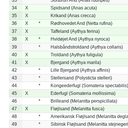
33
*
Sortbrun And (Anas rubripes)
34
X
Spidsand (Anas acuta)
35
X
Krikand (Anas crecca)
36
X
*
Rødhovedet And (Netta rufina)
37
X
Taffeland (Aythya ferina)
38
X
*
Hvidøjet And (Aythya nyroca)
39
*
Halsbåndstroldand (Aythya collaris)
40
X
Troldand (Aythya fuligula)
41
X
Bjergand (Aythya marila)
42
*
Lille Bjergand (Aythya affinis)
43
*
Stellersand (Polysticta stelleri)
44
*
Kongeederfugl (Somateria spectabilis
45
X
Ederfugl (Somateria mollissima)
46
*
Brilleand (Melanitta perspicillata)
47
X
Fløjlsand (Melanitta fusca)
48
*
Amerikansk Fløjlsand (Melanitta degla
49
*
Sibirisk Fløjlsand (Melanitta stejnegeri