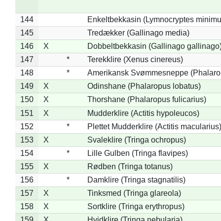
144
Enkeltbekkasin (Lymnocryptes minimu
145
Tredækker (Gallinago media)
146
X
Dobbeltbekkasin (Gallinago gallinago
147
*
Terekklire (Xenus cinereus)
148
*
Amerikansk Svømmesneppe (Phalaropu
149
X
Odinshane (Phalaropus lobatus)
150
X
Thorshane (Phalaropus fulicarius)
151
X
Mudderklire (Actitis hypoleucos)
152
*
Plettet Mudderklire (Actitis macularius
153
X
Svaleklire (Tringa ochropus)
154
*
Lille Gulben (Tringa flavipes)
155
X
Rødben (Tringa totanus)
156
*
Damklire (Tringa stagnatilis)
157
X
Tinksmed (Tringa glareola)
158
X
Sortklire (Tringa erythropus)
159
X
Hvidklire (Tringa nebularia)