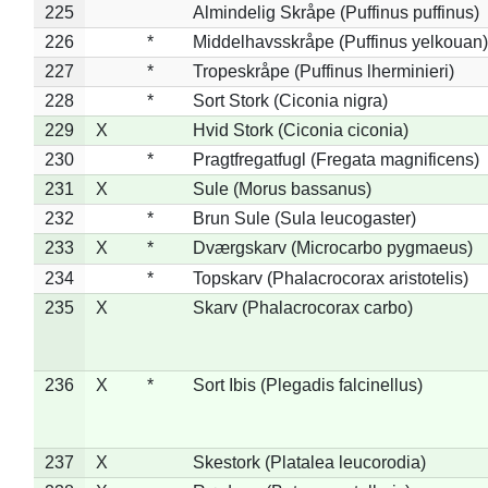
225
Almindelig Skråpe (Puffinus puffinus)
226
*
Middelhavsskråpe (Puffinus yelkouan)
227
*
Tropeskråpe (Puffinus lherminieri)
228
*
Sort Stork (Ciconia nigra)
229
X
Hvid Stork (Ciconia ciconia)
230
*
Pragtfregatfugl (Fregata magnificens)
231
X
Sule (Morus bassanus)
232
*
Brun Sule (Sula leucogaster)
233
X
*
Dværgskarv (Microcarbo pygmaeus)
234
*
Topskarv (Phalacrocorax aristotelis)
235
X
Skarv (Phalacrocorax carbo)
236
X
*
Sort Ibis (Plegadis falcinellus)
237
X
Skestork (Platalea leucorodia)