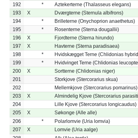
192
*
Aztekerterne (Thalasseus elegans)
193
X
Dværgterne (Sternula albifrons)
194
*
Brilleterne (Onychoprion anaethetus)
195
*
Rosenterne (Sterna dougallii)
196
X
Fjordterne (Sterna hirundo)
197
X
Havterne (Sterna paradisaea)
198
*
Hvidskægget Terne (Chlidonias hybrid
199
*
Hvidvinget Terne (Chlidonias leucopte
200
X
Sortterne (Chlidonias niger)
201
Storkjove (Stercorarius skua)
202
Mellemkjove (Stercorarius pomarinus)
203
X
Almindelig Kjove (Stercorarius parasit
204
Lille Kjove (Stercorarius longicaudus)
205
X
Søkonge (Alle alle)
206
*
Polarlomvie (Uria lomvia)
207
X
Lomvie (Uria aalge)