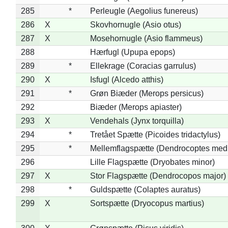
285
*
Perleugle (Aegolius funereus)
286
X
Skovhornugle (Asio otus)
287
X
Mosehornugle (Asio flammeus)
288
Hærfugl (Upupa epops)
289
*
Ellekrage (Coracias garrulus)
290
X
Isfugl (Alcedo atthis)
291
*
Grøn Biæder (Merops persicus)
292
Biæder (Merops apiaster)
293
X
Vendehals (Jynx torquilla)
294
*
Tretået Spætte (Picoides tridactylus)
295
*
Mellemflagspætte (Dendrocoptes med
296
Lille Flagspætte (Dryobates minor)
297
X
Stor Flagspætte (Dendrocopos major)
298
*
Guldspætte (Colaptes auratus)
299
X
Sortspætte (Dryocopus martius)