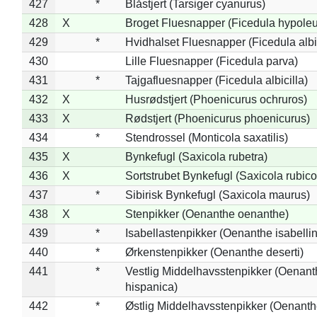
427
*
Blåstjert (Tarsiger cyanurus)
428
X
Broget Fluesnapper (Ficedula hypole
429
*
Hvidhalset Fluesnapper (Ficedula albic
430
Lille Fluesnapper (Ficedula parva)
431
*
Tajgafluesnapper (Ficedula albicilla)
432
X
Husrødstjert (Phoenicurus ochruros)
433
X
Rødstjert (Phoenicurus phoenicurus)
434
*
Stendrossel (Monticola saxatilis)
435
X
Bynkefugl (Saxicola rubetra)
436
X
Sortstrubet Bynkefugl (Saxicola rubico
437
*
Sibirisk Bynkefugl (Saxicola maurus)
438
X
Stenpikker (Oenanthe oenanthe)
439
*
Isabellastenpikker (Oenanthe isabelli
440
*
Ørkenstenpikker (Oenanthe deserti)
441
*
Vestlig Middelhavsstenpikker (Oenant
hispanica)
442
*
Østlig Middelhavsstenpikker (Oenant