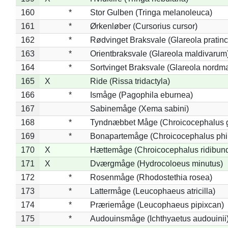
160
*
Stor Gulben (Tringa melanoleuca)
161
*
Ørkenløber (Cursorius cursor)
162
*
Rødvinget Braksvale (Glareola pratinc
163
*
Orientbraksvale (Glareola maldivarum
164
*
Sortvinget Braksvale (Glareola nordm
165
X
Ride (Rissa tridactyla)
166
*
Ismåge (Pagophila eburnea)
167
Sabinemåge (Xema sabini)
168
*
Tyndnæbbet Måge (Chroicocephalus 
169
*
Bonapartemåge (Chroicocephalus phil
170
X
Hættemåge (Chroicocephalus ridibun
171
X
Dværgmåge (Hydrocoloeus minutus)
172
*
Rosenmåge (Rhodostethia rosea)
173
*
Lattermåge (Leucophaeus atricilla)
174
*
Præriemåge (Leucophaeus pipixcan)
175
*
Audouinsmåge (Ichthyaetus audouinii