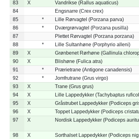
83
X
Vandrikse (Rallus aquaticus)
84
Engsnarre (Crex crex)
85
*
Lille Rørvagtel (Porzana parva)
86
*
Dværgrørvagtel (Porzana pusilla)
87
Plettet Rørvagtel (Porzana porzana)
88
*
Lille Sultanhøne (Porphyrio alleni)
89
X
Grønbenet Rørhøne (Gallinula chloro
90
X
Blishøne (Fulica atra)
91
*
Prærietrane (Antigone canadensis)
92
*
Jomfrutrane (Grus virgo)
93
X
Trane (Grus grus)
94
X
Lille Lappedykker (Tachybaptus ruficol
95
X
Gråstrubet Lappedykker (Podiceps gr
96
X
Toppet Lappedykker (Podiceps cristat
97
X
Nordisk Lappedykker (Podiceps auritu
98
X
Sorthalset Lappedykker (Podiceps nigri