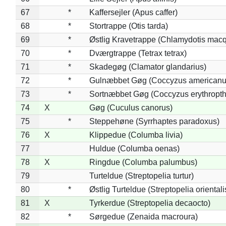
67
*
Kaffersejler (Apus caffer)
68
*
Stortrappe (Otis tarda)
69
*
Østlig Kravetrappe (Chlamydotis macq
70
*
Dværgtrappe (Tetrax tetrax)
71
*
Skadegøg (Clamator glandarius)
72
*
Gulnæbbet Gøg (Coccyzus americanu
73
*
Sortnæbbet Gøg (Coccyzus erythropt
74
X
Gøg (Cuculus canorus)
75
*
Steppehøne (Syrrhaptes paradoxus)
76
X
Klippedue (Columba livia)
77
Huldue (Columba oenas)
78
X
Ringdue (Columba palumbus)
79
Turteldue (Streptopelia turtur)
80
*
Østlig Turteldue (Streptopelia orientali
81
X
Tyrkerdue (Streptopelia decaocto)
82
*
Sørgedue (Zenaida macroura)