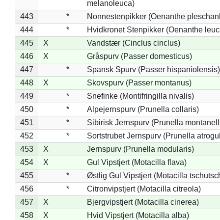
melanoleuca)
443
*
Nonnestenpikker (Oenanthe pleschan
444
*
Hvidkronet Stenpikker (Oenanthe leu
445
X
Vandstær (Cinclus cinclus)
446
X
Gråspurv (Passer domesticus)
447
*
Spansk Spurv (Passer hispaniolensis)
448
X
Skovspurv (Passer montanus)
449
*
Snefinke (Montifringilla nivalis)
450
*
Alpejernspurv (Prunella collaris)
451
*
Sibirisk Jernspurv (Prunella montanell
452
*
Sortstrubet Jernspurv (Prunella atrogul
453
X
Jernspurv (Prunella modularis)
454
X
Gul Vipstjert (Motacilla flava)
455
*
Østlig Gul Vipstjert (Motacilla tschuts
456
*
Citronvipstjert (Motacilla citreola)
457
X
Bjergvipstjert (Motacilla cinerea)
458
X
Hvid Vipstjert (Motacilla alba)