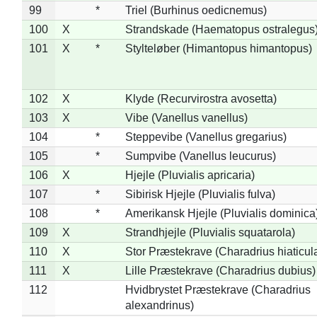
99
*
Triel (Burhinus oedicnemus)
100
X
Strandskade (Haematopus ostralegus
101
X
*
Stylteløber (Himantopus himantopus)
102
X
Klyde (Recurvirostra avosetta)
103
X
Vibe (Vanellus vanellus)
104
*
Steppevibe (Vanellus gregarius)
105
*
Sumpvibe (Vanellus leucurus)
106
X
Hjejle (Pluvialis apricaria)
107
*
Sibirisk Hjejle (Pluvialis fulva)
108
*
Amerikansk Hjejle (Pluvialis dominica
109
X
Strandhjejle (Pluvialis squatarola)
110
X
Stor Præstekrave (Charadrius hiaticul
111
X
Lille Præstekrave (Charadrius dubius)
112
Hvidbrystet Præstekrave (Charadrius
alexandrinus)