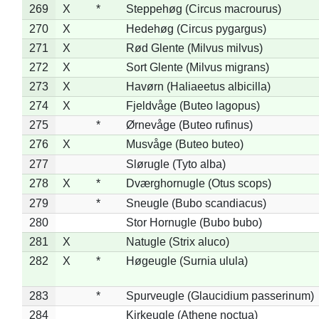
269
X
*
Steppehøg (Circus macrourus)
270
X
Hedehøg (Circus pygargus)
271
X
Rød Glente (Milvus milvus)
272
X
Sort Glente (Milvus migrans)
273
X
Havørn (Haliaeetus albicilla)
274
X
Fjeldvåge (Buteo lagopus)
275
*
Ørnevåge (Buteo rufinus)
276
X
Musvåge (Buteo buteo)
277
Slørugle (Tyto alba)
278
X
*
Dværghornugle (Otus scops)
279
*
Sneugle (Bubo scandiacus)
280
Stor Hornugle (Bubo bubo)
281
X
Natugle (Strix aluco)
282
X
*
Høgeugle (Surnia ulula)
283
*
Spurveugle (Glaucidium passerinum)
284
Kirkeugle (Athene noctua)