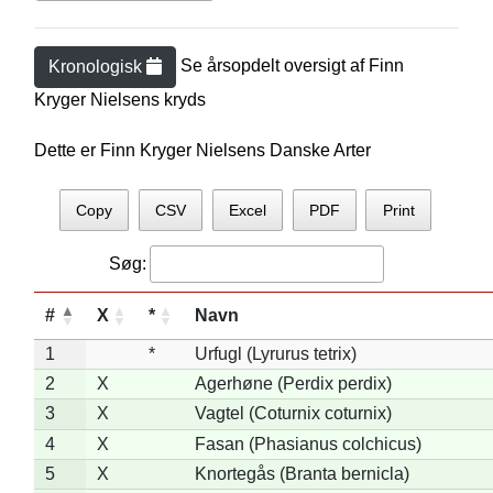
Se årsopdelt oversigt af
Finn
Kronologisk
Kryger Nielsen
s kryds
Dette er Finn Kryger Nielsens Danske Arter
Copy
CSV
Excel
PDF
Print
Søg:
#
X
*
Navn
1
*
Urfugl (Lyrurus tetrix)
2
X
Agerhøne (Perdix perdix)
3
X
Vagtel (Coturnix coturnix)
4
X
Fasan (Phasianus colchicus)
5
X
Knortegås (Branta bernicla)