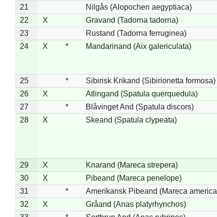
21
Nilgås (Alopochen aegyptiaca)
22
X
Gravand (Tadorna tadorna)
23
Rustand (Tadorna ferruginea)
24
X
*
Mandarinand (Aix galericulata)
25
*
Sibirisk Krikand (Sibirionetta formosa)
26
X
Atlingand (Spatula querquedula)
27
*
Blåvinget And (Spatula discors)
28
X
Skeand (Spatula clypeata)
29
X
Knarand (Mareca strepera)
30
X
Pibeand (Mareca penelope)
31
*
Amerikansk Pibeand (Mareca america
32
X
Gråand (Anas platyrhynchos)