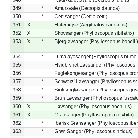
349
*
Amursvale (Cecropis daurica)
350
*
Cettisanger (Cettia cetti)
351
X
Halemejse (Aegithalos caudatus)
352
X
Skovsanger (Phylloscopus sibilatrix)
353
X
*
Bjergløvsanger (Phylloscopus bonelli)
354
*
Himalayasanger (Phylloscopus humei
355
Hvidbrynet Løvsanger (Phylloscopus i
356
Fuglekongesanger (Phylloscopus pror
357
*
Schwarz' Løvsanger (Phylloscopus sc
358
*
Sinkiangløvsanger (Phylloscopus gris
359
*
Brun Løvsanger (Phylloscopus fuscat
360
X
Løvsanger (Phylloscopus trochilus)
361
X
Gransanger (Phylloscopus collybita)
362
*
Iberisk Gransanger (Phylloscopus iber
363
*
Grøn Sanger (Phylloscopus nitidus)