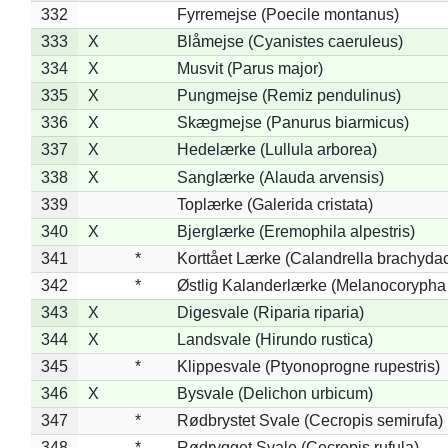
332
Fyrremejse (Poecile montanus)
333
X
Blåmejse (Cyanistes caeruleus)
334
X
Musvit (Parus major)
335
X
Pungmejse (Remiz pendulinus)
336
X
Skægmejse (Panurus biarmicus)
337
X
Hedelærke (Lullula arborea)
338
X
Sanglærke (Alauda arvensis)
339
Toplærke (Galerida cristata)
340
X
Bjerglærke (Eremophila alpestris)
341
*
Korttået Lærke (Calandrella brachydac
342
*
Østlig Kalanderlærke (Melanocorypha
343
X
Digesvale (Riparia riparia)
344
X
Landsvale (Hirundo rustica)
345
*
Klippesvale (Ptyonoprogne rupestris)
346
X
Bysvale (Delichon urbicum)
347
*
Rødbrystet Svale (Cecropis semirufa)
348
*
Rødrygget Svale (Cecropis rufula)