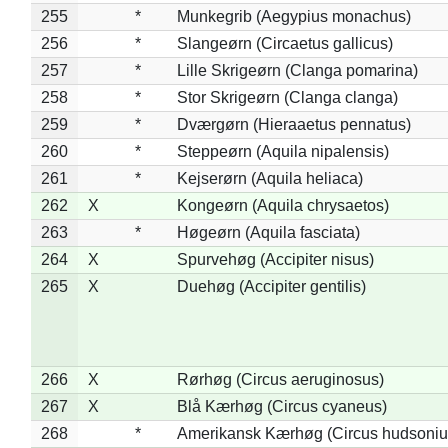
255
*
Munkegrib (Aegypius monachus)
256
*
Slangeørn (Circaetus gallicus)
257
*
Lille Skrigeørn (Clanga pomarina)
258
*
Stor Skrigeørn (Clanga clanga)
259
*
Dværgørn (Hieraaetus pennatus)
260
*
Steppeørn (Aquila nipalensis)
261
*
Kejserørn (Aquila heliaca)
262
X
Kongeørn (Aquila chrysaetos)
263
*
Høgeørn (Aquila fasciata)
264
X
Spurvehøg (Accipiter nisus)
265
X
Duehøg (Accipiter gentilis)
266
X
Rørhøg (Circus aeruginosus)
267
X
Blå Kærhøg (Circus cyaneus)
268
*
Amerikansk Kærhøg (Circus hudsoniu