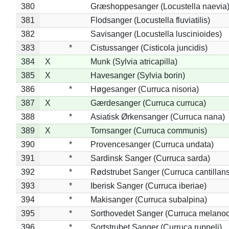
380
Græshoppesanger (Locustella naevia
381
Flodsanger (Locustella fluviatilis)
382
Savisanger (Locustella luscinioides)
383
*
Cistussanger (Cisticola juncidis)
384
X
Munk (Sylvia atricapilla)
385
X
Havesanger (Sylvia borin)
386
*
Høgesanger (Curruca nisoria)
387
X
Gærdesanger (Curruca curruca)
388
*
Asiatisk Ørkensanger (Curruca nana)
389
X
Tornsanger (Curruca communis)
390
*
Provencesanger (Curruca undata)
391
*
Sardinsk Sanger (Curruca sarda)
392
*
Rødstrubet Sanger (Curruca cantillans
393
*
Iberisk Sanger (Curruca iberiae)
394
*
Makisanger (Curruca subalpina)
395
*
Sorthovedet Sanger (Curruca melano
396
*
Sortstrubet Sanger (Curruca ruppeli)