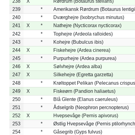
238
X
Rørdrum (Botaurus stellaris)
239
*
Amerikansk Rørdrum (Botaurus lentig
240
*
Dværghejre (Ixobrychus minutus)
241
X
*
Nathejre (Nycticorax nycticorax)
242
*
Tophejre (Ardeola ralloides)
243
*
Kohejre (Bubulcus ibis)
244
X
Fiskehejre (Ardea cinerea)
245
*
Purpurhejre (Ardea purpurea)
246
X
Sølvhejre (Ardea alba)
247
X
Silkehejre (Egretta garzetta)
248
*
Krøltoppet Pelikan (Pelecanus crispus
249
X
Fiskeørn (Pandion haliaetus)
250
*
Blå Glente (Elanus caeruleus)
251
*
Ådselgrib (Neophron percnopterus)
252
X
Hvepsevåge (Pernis apivorus)
253
*
Østlig Hvepsevåge (Pernis ptilorhync
254
*
Gåsegrib (Gyps fulvus)