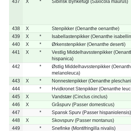
437
X
*
Sibirisk Bynkefugl (Saxicola maurus)
438
X
Stenpikker (Oenanthe oenanthe)
439
X
*
Isabellastenpikker (Oenanthe isabelli
440
X
*
Ørkenstenpikker (Oenanthe deserti)
441
X
*
Vestlig Middelhavsstenpikker (Oenant
hispanica)
442
*
Østlig Middelhavsstenpikker (Oenant
melanoleuca)
443
X
*
Nonnestenpikker (Oenanthe pleschan
444
*
Hvidkronet Stenpikker (Oenanthe leu
445
X
Vandstær (Cinclus cinclus)
446
X
Gråspurv (Passer domesticus)
447
*
Spansk Spurv (Passer hispaniolensis)
448
X
Skovspurv (Passer montanus)
449
*
Snefinke (Montifringilla nivalis)