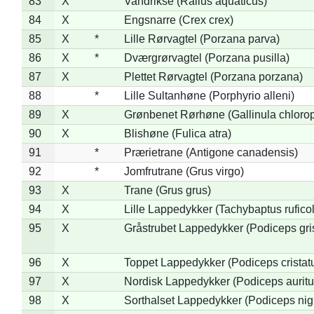
83
X
Vandrikse (Rallus aquaticus)
84
X
Engsnarre (Crex crex)
85
X
*
Lille Rørvagtel (Porzana parva)
86
X
*
Dværgrørvagtel (Porzana pusilla)
87
X
Plettet Rørvagtel (Porzana porzana)
88
*
Lille Sultanhøne (Porphyrio alleni)
89
X
Grønbenet Rørhøne (Gallinula chloro
90
X
Blishøne (Fulica atra)
91
*
Prærietrane (Antigone canadensis)
92
*
Jomfrutrane (Grus virgo)
93
X
Trane (Grus grus)
94
X
Lille Lappedykker (Tachybaptus ruficol
95
X
Gråstrubet Lappedykker (Podiceps gr
96
X
Toppet Lappedykker (Podiceps cristat
97
X
Nordisk Lappedykker (Podiceps auritu
98
X
Sorthalset Lappedykker (Podiceps nigri