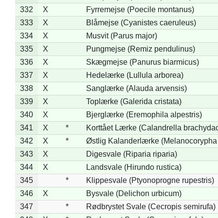
332
X
Fyrremejse (Poecile montanus)
333
X
Blåmejse (Cyanistes caeruleus)
334
X
Musvit (Parus major)
335
X
Pungmejse (Remiz pendulinus)
336
X
Skægmejse (Panurus biarmicus)
337
X
Hedelærke (Lullula arborea)
338
X
Sanglærke (Alauda arvensis)
339
X
Toplærke (Galerida cristata)
340
X
Bjerglærke (Eremophila alpestris)
341
X
*
Korttået Lærke (Calandrella brachydac
342
X
*
Østlig Kalanderlærke (Melanocorypha
343
X
Digesvale (Riparia riparia)
344
X
Landsvale (Hirundo rustica)
345
*
Klippesvale (Ptyonoprogne rupestris)
346
X
Bysvale (Delichon urbicum)
347
*
Rødbrystet Svale (Cecropis semirufa)