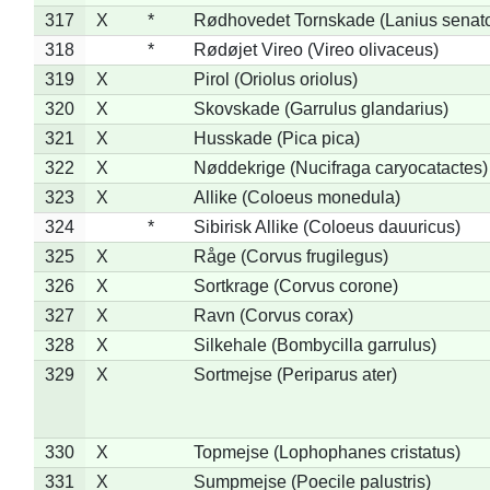
317
X
*
Rødhovedet Tornskade (Lanius senato
318
*
Rødøjet Vireo (Vireo olivaceus)
319
X
Pirol (Oriolus oriolus)
320
X
Skovskade (Garrulus glandarius)
321
X
Husskade (Pica pica)
322
X
Nøddekrige (Nucifraga caryocatactes)
323
X
Allike (Coloeus monedula)
324
*
Sibirisk Allike (Coloeus dauuricus)
325
X
Råge (Corvus frugilegus)
326
X
Sortkrage (Corvus corone)
327
X
Ravn (Corvus corax)
328
X
Silkehale (Bombycilla garrulus)
329
X
Sortmejse (Periparus ater)
330
X
Topmejse (Lophophanes cristatus)
331
X
Sumpmejse (Poecile palustris)