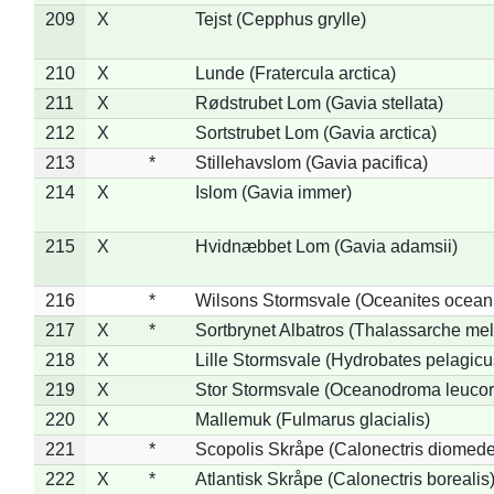
209
X
Tejst (Cepphus grylle)
210
X
Lunde (Fratercula arctica)
211
X
Rødstrubet Lom (Gavia stellata)
212
X
Sortstrubet Lom (Gavia arctica)
213
*
Stillehavslom (Gavia pacifica)
214
X
Islom (Gavia immer)
215
X
Hvidnæbbet Lom (Gavia adamsii)
216
*
Wilsons Stormsvale (Oceanites ocean
217
X
*
Sortbrynet Albatros (Thalassarche me
218
X
Lille Stormsvale (Hydrobates pelagicu
219
X
Stor Stormsvale (Oceanodroma leuco
220
X
Mallemuk (Fulmarus glacialis)
221
*
Scopolis Skråpe (Calonectris diomed
222
X
*
Atlantisk Skråpe (Calonectris borealis