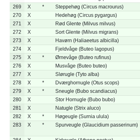
269
X
*
Steppehøg (Circus macrourus)
270
X
Hedehøg (Circus pygargus)
271
X
Rød Glente (Milvus milvus)
272
X
Sort Glente (Milvus migrans)
273
X
Havørn (Haliaeetus albicilla)
274
X
Fjeldvåge (Buteo lagopus)
275
X
*
Ørnevåge (Buteo rufinus)
276
X
Musvåge (Buteo buteo)
277
X
Slørugle (Tyto alba)
278
X
*
Dværghornugle (Otus scops)
279
X
*
Sneugle (Bubo scandiacus)
280
X
Stor Hornugle (Bubo bubo)
281
X
Natugle (Strix aluco)
282
X
*
Høgeugle (Surnia ulula)
283
X
*
Spurveugle (Glaucidium passerinum)