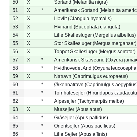
50
X
Sortand (Melanitta nigra)
51
X
*
Amerikansk Sortand (Melanitta ameri
52
X
Havlit (Clangula hyemalis)
53
X
Hvinand (Bucephala clangula)
54
X
Lille Skallesluger (Mergellus albellus)
55
X
Stor Skallesluger (Mergus merganser)
56
X
Toppet Skallesluger (Mergus serrator)
57
X
*
Amerikansk Skarveand (Oxyura jamai
58
*
Hvidhovedet And (Oxyura leucocepha
59
X
Natravn (Caprimulgus europaeus)
60
*
Ørkennatravn (Caprimulgus aegyptius
61
*
Tornhalesejler (Hirundapus caudacutu
62
*
Alpesejler (Tachymarptis melba)
63
X
Mursejler (Apus apus)
64
*
Gråsejler (Apus pallidus)
65
*
Orientsejler (Apus pacificus)
66
*
Lille Sejler (Apus affinis)