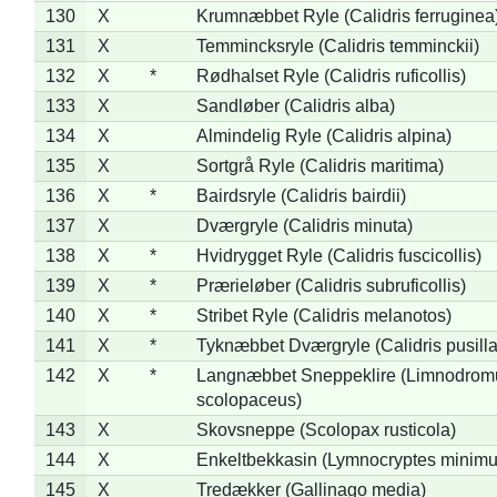
130
X
Krumnæbbet Ryle (Calidris ferruginea
131
X
Temmincksryle (Calidris temminckii)
132
X
*
Rødhalset Ryle (Calidris ruficollis)
133
X
Sandløber (Calidris alba)
134
X
Almindelig Ryle (Calidris alpina)
135
X
Sortgrå Ryle (Calidris maritima)
136
X
*
Bairdsryle (Calidris bairdii)
137
X
Dværgryle (Calidris minuta)
138
X
*
Hvidrygget Ryle (Calidris fuscicollis)
139
X
*
Prærieløber (Calidris subruficollis)
140
X
*
Stribet Ryle (Calidris melanotos)
141
X
*
Tyknæbbet Dværgryle (Calidris pusilla
142
X
*
Langnæbbet Sneppeklire (Limnodrom
scolopaceus)
143
X
Skovsneppe (Scolopax rusticola)
144
X
Enkeltbekkasin (Lymnocryptes minimu
145
X
Tredækker (Gallinago media)