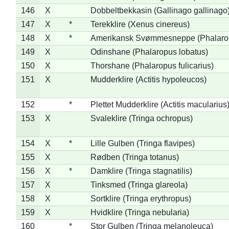
146
X
Dobbeltbekkasin (Gallinago gallinago
147
X
*
Terekklire (Xenus cinereus)
148
X
*
Amerikansk Svømmesneppe (Phalaropu
149
X
Odinshane (Phalaropus lobatus)
150
X
Thorshane (Phalaropus fulicarius)
151
X
Mudderklire (Actitis hypoleucos)
152
*
Plettet Mudderklire (Actitis macularius
153
X
Svaleklire (Tringa ochropus)
154
X
*
Lille Gulben (Tringa flavipes)
155
X
Rødben (Tringa totanus)
156
X
*
Damklire (Tringa stagnatilis)
157
X
Tinksmed (Tringa glareola)
158
X
Sortklire (Tringa erythropus)
159
X
Hvidklire (Tringa nebularia)
160
*
Stor Gulben (Tringa melanoleuca)