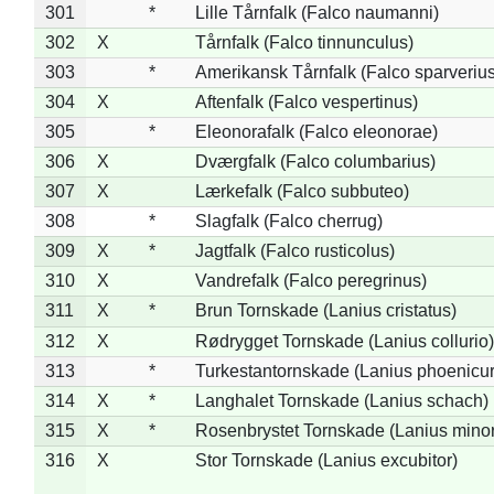
301
*
Lille Tårnfalk (Falco naumanni)
302
X
Tårnfalk (Falco tinnunculus)
303
*
Amerikansk Tårnfalk (Falco sparverius
304
X
Aftenfalk (Falco vespertinus)
305
*
Eleonorafalk (Falco eleonorae)
306
X
Dværgfalk (Falco columbarius)
307
X
Lærkefalk (Falco subbuteo)
308
*
Slagfalk (Falco cherrug)
309
X
*
Jagtfalk (Falco rusticolus)
310
X
Vandrefalk (Falco peregrinus)
311
X
*
Brun Tornskade (Lanius cristatus)
312
X
Rødrygget Tornskade (Lanius collurio)
313
*
Turkestantornskade (Lanius phoenicur
314
X
*
Langhalet Tornskade (Lanius schach)
315
X
*
Rosenbrystet Tornskade (Lanius minor
316
X
Stor Tornskade (Lanius excubitor)