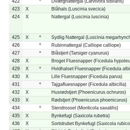
422
*
Dværgnattergal (Larvivora sibilans)
423
X
Blåhals (Luscinia svecica)
424
X
Nattergal (Luscinia luscinia)
425
X
*
Sydlig Nattergal (Luscinia megarhync
426
*
Rubinnattergal (Calliope calliope)
427
*
Blåstjert (Tarsiger cyanurus)
428
X
Broget Fluesnapper (Ficedula hypole
429
X
*
Hvidhalset Fluesnapper (Ficedula albic
430
X
Lille Fluesnapper (Ficedula parva)
431
*
Tajgafluesnapper (Ficedula albicilla)
432
X
Husrødstjert (Phoenicurus ochruros)
433
X
Rødstjert (Phoenicurus phoenicurus)
434
*
Stendrossel (Monticola saxatilis)
435
X
Bynkefugl (Saxicola rubetra)
436
X
Sortstrubet Bynkefugl (Saxicola rubico