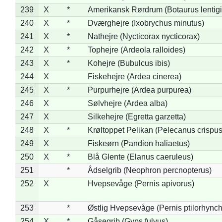
239
X
*
Amerikansk Rørdrum (Botaurus lentig
240
X
*
Dværghejre (Ixobrychus minutus)
241
X
*
Nathejre (Nycticorax nycticorax)
242
X
*
Tophejre (Ardeola ralloides)
243
X
*
Kohejre (Bubulcus ibis)
244
X
Fiskehejre (Ardea cinerea)
245
X
*
Purpurhejre (Ardea purpurea)
246
X
Sølvhejre (Ardea alba)
247
X
Silkehejre (Egretta garzetta)
248
X
*
Krøltoppet Pelikan (Pelecanus crispus
249
X
Fiskeørn (Pandion haliaetus)
250
X
*
Blå Glente (Elanus caeruleus)
251
*
Ådselgrib (Neophron percnopterus)
252
X
Hvepsevåge (Pernis apivorus)
253
*
Østlig Hvepsevåge (Pernis ptilorhync
254
X
*
Gåsegrib (Gyps fulvus)