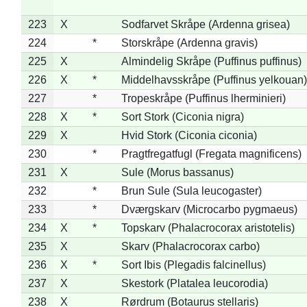
223
X
Sodfarvet Skråpe (Ardenna grisea)
224
*
Storskråpe (Ardenna gravis)
225
X
Almindelig Skråpe (Puffinus puffinus)
226
X
*
Middelhavsskråpe (Puffinus yelkouan)
227
*
Tropeskråpe (Puffinus lherminieri)
228
X
*
Sort Stork (Ciconia nigra)
229
X
Hvid Stork (Ciconia ciconia)
230
*
Pragtfregatfugl (Fregata magnificens)
231
X
Sule (Morus bassanus)
232
*
Brun Sule (Sula leucogaster)
233
*
Dværgskarv (Microcarbo pygmaeus)
234
X
*
Topskarv (Phalacrocorax aristotelis)
235
X
Skarv (Phalacrocorax carbo)
236
X
*
Sort Ibis (Plegadis falcinellus)
237
X
Skestork (Platalea leucorodia)
238
X
Rørdrum (Botaurus stellaris)