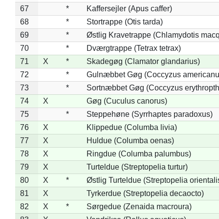
67
*
Kaffersejler (Apus caffer)
68
*
Stortrappe (Otis tarda)
69
*
Østlig Kravetrappe (Chlamydotis macq
70
*
Dværgtrappe (Tetrax tetrax)
71
X
*
Skadegøg (Clamator glandarius)
72
*
Gulnæbbet Gøg (Coccyzus americanu
73
*
Sortnæbbet Gøg (Coccyzus erythropt
74
X
Gøg (Cuculus canorus)
75
*
Steppehøne (Syrrhaptes paradoxus)
76
X
Klippedue (Columba livia)
77
X
Huldue (Columba oenas)
78
X
Ringdue (Columba palumbus)
79
X
Turteldue (Streptopelia turtur)
80
X
*
Østlig Turteldue (Streptopelia orientali
81
X
Tyrkerdue (Streptopelia decaocto)
82
X
*
Sørgedue (Zenaida macroura)