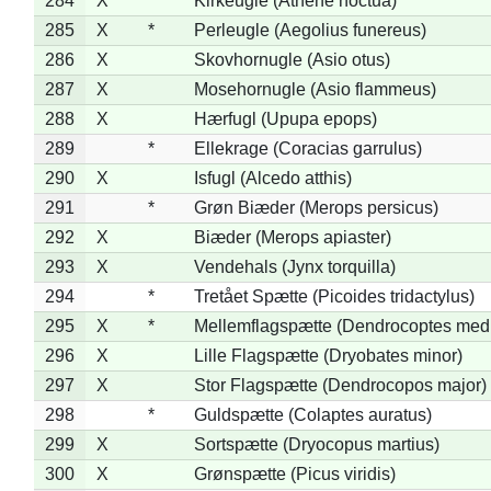
284
X
Kirkeugle (Athene noctua)
285
X
*
Perleugle (Aegolius funereus)
286
X
Skovhornugle (Asio otus)
287
X
Mosehornugle (Asio flammeus)
288
X
Hærfugl (Upupa epops)
289
*
Ellekrage (Coracias garrulus)
290
X
Isfugl (Alcedo atthis)
291
*
Grøn Biæder (Merops persicus)
292
X
Biæder (Merops apiaster)
293
X
Vendehals (Jynx torquilla)
294
*
Tretået Spætte (Picoides tridactylus)
295
X
*
Mellemflagspætte (Dendrocoptes med
296
X
Lille Flagspætte (Dryobates minor)
297
X
Stor Flagspætte (Dendrocopos major)
298
*
Guldspætte (Colaptes auratus)
299
X
Sortspætte (Dryocopus martius)
300
X
Grønspætte (Picus viridis)