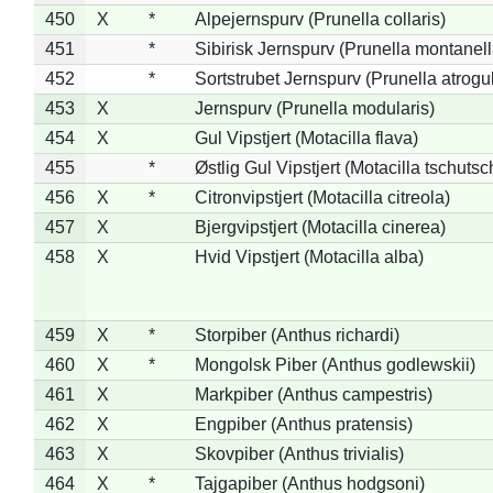
450
X
*
Alpejernspurv (Prunella collaris)
451
*
Sibirisk Jernspurv (Prunella montanell
452
*
Sortstrubet Jernspurv (Prunella atrogul
453
X
Jernspurv (Prunella modularis)
454
X
Gul Vipstjert (Motacilla flava)
455
*
Østlig Gul Vipstjert (Motacilla tschuts
456
X
*
Citronvipstjert (Motacilla citreola)
457
X
Bjergvipstjert (Motacilla cinerea)
458
X
Hvid Vipstjert (Motacilla alba)
459
X
*
Storpiber (Anthus richardi)
460
X
*
Mongolsk Piber (Anthus godlewskii)
461
X
Markpiber (Anthus campestris)
462
X
Engpiber (Anthus pratensis)
463
X
Skovpiber (Anthus trivialis)
464
X
*
Tajgapiber (Anthus hodgsoni)