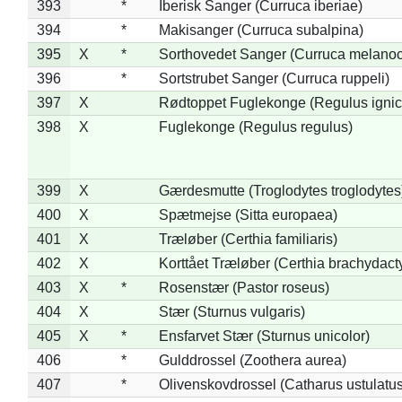
393
*
Iberisk Sanger (Curruca iberiae)
394
*
Makisanger (Curruca subalpina)
395
X
*
Sorthovedet Sanger (Curruca melano
396
*
Sortstrubet Sanger (Curruca ruppeli)
397
X
Rødtoppet Fuglekonge (Regulus ignica
398
X
Fuglekonge (Regulus regulus)
399
X
Gærdesmutte (Troglodytes troglodytes
400
X
Spætmejse (Sitta europaea)
401
X
Træløber (Certhia familiaris)
402
X
Korttået Træløber (Certhia brachydact
403
X
*
Rosenstær (Pastor roseus)
404
X
Stær (Sturnus vulgaris)
405
X
*
Ensfarvet Stær (Sturnus unicolor)
406
*
Gulddrossel (Zoothera aurea)
407
*
Olivenskovdrossel (Catharus ustulatus