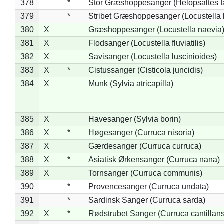
378
*
Stor Græshoppesanger (Helopsaltes fa
379
*
Stribet Græshoppesanger (Locustella 
380
X
Græshoppesanger (Locustella naevia
381
X
Flodsanger (Locustella fluviatilis)
382
X
Savisanger (Locustella luscinioides)
383
X
*
Cistussanger (Cisticola juncidis)
384
X
Munk (Sylvia atricapilla)
385
X
Havesanger (Sylvia borin)
386
X
*
Høgesanger (Curruca nisoria)
387
X
Gærdesanger (Curruca curruca)
388
X
*
Asiatisk Ørkensanger (Curruca nana)
389
X
Tornsanger (Curruca communis)
390
*
Provencesanger (Curruca undata)
391
*
Sardinsk Sanger (Curruca sarda)
392
X
*
Rødstrubet Sanger (Curruca cantillans