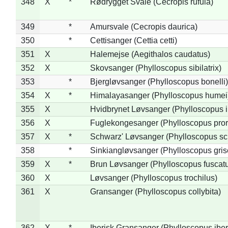
348
X
*
Rødrygget Svale (Cecropis rufula)
349
*
Amursvale (Cecropis daurica)
350
*
Cettisanger (Cettia cetti)
351
X
Halemejse (Aegithalos caudatus)
352
X
Skovsanger (Phylloscopus sibilatrix)
353
*
Bjergløvsanger (Phylloscopus bonelli)
354
X
*
Himalayasanger (Phylloscopus humei
355
X
Hvidbrynet Løvsanger (Phylloscopus i
356
X
Fuglekongesanger (Phylloscopus pror
357
X
*
Schwarz' Løvsanger (Phylloscopus sc
358
*
Sinkiangløvsanger (Phylloscopus gris
359
X
*
Brun Løvsanger (Phylloscopus fuscat
360
X
Løvsanger (Phylloscopus trochilus)
361
X
Gransanger (Phylloscopus collybita)
362
X
*
Iberisk Gransanger (Phylloscopus iber