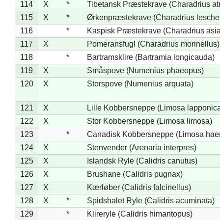
114
X
*
Tibetansk Præstekrave (Charadrius atr
115
X
*
Ørkenpræstekrave (Charadrius leschen
116
*
Kaspisk Præstekrave (Charadrius asia
117
X
Pomeransfugl (Charadrius morinellus)
118
*
Bartramsklire (Bartramia longicauda)
119
X
Småspove (Numenius phaeopus)
120
X
Storspove (Numenius arquata)
121
X
Lille Kobbersneppe (Limosa lapponic
122
X
Stor Kobbersneppe (Limosa limosa)
123
*
Canadisk Kobbersneppe (Limosa hae
124
X
Stenvender (Arenaria interpres)
125
X
Islandsk Ryle (Calidris canutus)
126
X
Brushane (Calidris pugnax)
127
X
Kærløber (Calidris falcinellus)
128
X
*
Spidshalet Ryle (Calidris acuminata)
129
*
Klireryle (Calidris himantopus)