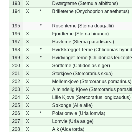
193
X
Dværgterne (Sternula albifrons)
194
X
*
Brilleterne (Onychoprion anaethetus)
195
*
Rosenterne (Sterna dougallii)
196
X
Fjordterne (Sterna hirundo)
197
X
Havterne (Sterna paradisaea)
198
X
*
Hvidskægget Terne (Chlidonias hybrid
199
X
*
Hvidvinget Terne (Chlidonias leucopte
200
X
Sortterne (Chlidonias niger)
201
X
Storkjove (Stercorarius skua)
202
X
Mellemkjove (Stercorarius pomarinus)
203
X
Almindelig Kjove (Stercorarius parasit
204
X
Lille Kjove (Stercorarius longicaudus)
205
X
Søkonge (Alle alle)
206
X
*
Polarlomvie (Uria lomvia)
207
X
Lomvie (Uria aalge)
208
X
Alk (Alca torda)