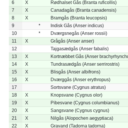
6
X
Rødhalset Gås (Branta ruficollis)
7
X
Canadagås (Branta canadensis)
8
X
Bramgås (Branta leucopsis)
9
*
Indisk Gås (Anser indicus)
10
*
Dværgsnegås (Anser rossii)
11
X
Grågås (Anser anser)
12
Tajgasædgås (Anser fabalis)
13
X
Kortnæbbet Gås (Anser brachyrhynch
14
X
Tundrasædgås (Anser serrirostris)
15
X
Blisgås (Anser albifrons)
16
X
Dværggås (Anser erythropus)
17
Sortsvane (Cygnus atratus)
18
X
Knopsvane (Cygnus olor)
19
X
Pibesvane (Cygnus columbianus)
20
X
Sangsvane (Cygnus cygnus)
21
X
Nilgås (Alopochen aegyptiaca)
22
X
Gravand (Tadorna tadorna)