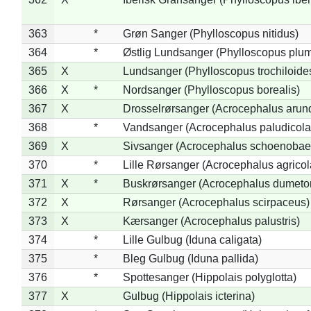
363
*
Grøn Sanger (Phylloscopus nitidus)
364
*
Østlig Lundsanger (Phylloscopus plum
365
X
Lundsanger (Phylloscopus trochiloide
366
X
*
Nordsanger (Phylloscopus borealis)
367
X
Drosselrørsanger (Acrocephalus arun
368
*
Vandsanger (Acrocephalus paludicola
369
X
Sivsanger (Acrocephalus schoenobae
370
*
Lille Rørsanger (Acrocephalus agricol
371
X
*
Buskrørsanger (Acrocephalus dumeto
372
X
Rørsanger (Acrocephalus scirpaceus)
373
X
Kærsanger (Acrocephalus palustris)
374
*
Lille Gulbug (Iduna caligata)
375
*
Bleg Gulbug (Iduna pallida)
376
*
Spottesanger (Hippolais polyglotta)
377
X
Gulbug (Hippolais icterina)