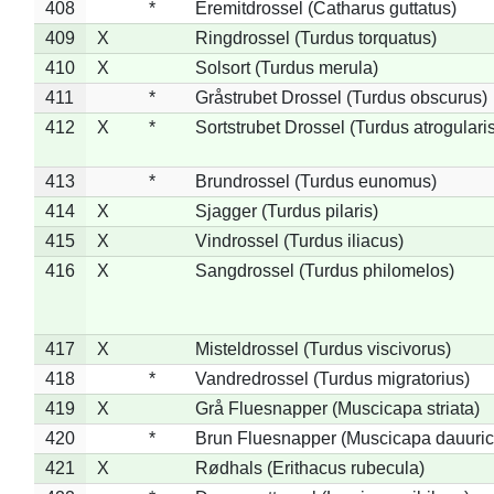
408
*
Eremitdrossel (Catharus guttatus)
409
X
Ringdrossel (Turdus torquatus)
410
X
Solsort (Turdus merula)
411
*
Gråstrubet Drossel (Turdus obscurus)
412
X
*
Sortstrubet Drossel (Turdus atrogularis
413
*
Brundrossel (Turdus eunomus)
414
X
Sjagger (Turdus pilaris)
415
X
Vindrossel (Turdus iliacus)
416
X
Sangdrossel (Turdus philomelos)
417
X
Misteldrossel (Turdus viscivorus)
418
*
Vandredrossel (Turdus migratorius)
419
X
Grå Fluesnapper (Muscicapa striata)
420
*
Brun Fluesnapper (Muscicapa dauuric
421
X
Rødhals (Erithacus rubecula)