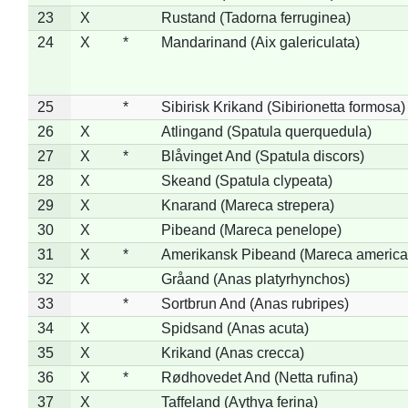
23
X
Rustand (Tadorna ferruginea)
24
X
*
Mandarinand (Aix galericulata)
25
*
Sibirisk Krikand (Sibirionetta formosa)
26
X
Atlingand (Spatula querquedula)
27
X
*
Blåvinget And (Spatula discors)
28
X
Skeand (Spatula clypeata)
29
X
Knarand (Mareca strepera)
30
X
Pibeand (Mareca penelope)
31
X
*
Amerikansk Pibeand (Mareca america
32
X
Gråand (Anas platyrhynchos)
33
*
Sortbrun And (Anas rubripes)
34
X
Spidsand (Anas acuta)
35
X
Krikand (Anas crecca)
36
X
*
Rødhovedet And (Netta rufina)
37
X
Taffeland (Aythya ferina)