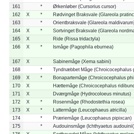
161
*
Ørkenløber (Cursorius cursor)
162
X
*
Rødvinget Braksvale (Glareola pratinc
163
*
Orientbraksvale (Glareola maldivarum
164
X
*
Sortvinget Braksvale (Glareola nordm
165
X
Ride (Rissa tridactyla)
166
X
*
Ismåge (Pagophila eburnea)
167
X
Sabinemåge (Xema sabini)
168
*
Tyndnæbbet Måge (Chroicocephalus 
169
X
*
Bonapartemåge (Chroicocephalus phil
170
X
Hættemåge (Chroicocephalus ridibun
171
X
Dværgmåge (Hydrocoloeus minutus)
172
X
*
Rosenmåge (Rhodostethia rosea)
173
X
*
Lattermåge (Leucophaeus atricilla)
174
*
Præriemåge (Leucophaeus pipixcan)
175
*
Audouinsmåge (Ichthyaetus audouinii