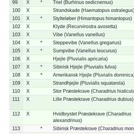
99
X
*
Triel (Burhinus oedicnemus)
100
X
Strandskade (Haematopus ostralegus
101
X
*
Stylteløber (Himantopus himantopus)
102
X
Klyde (Recurvirostra avosetta)
103
X
Vibe (Vanellus vanellus)
104
X
*
Steppevibe (Vanellus gregarius)
105
X
*
Sumpvibe (Vanellus leucurus)
106
X
Hjejle (Pluvialis apricaria)
107
X
*
Sibirisk Hjejle (Pluvialis fulva)
108
X
*
Amerikansk Hjejle (Pluvialis dominica
109
X
Strandhjejle (Pluvialis squatarola)
110
X
Stor Præstekrave (Charadrius hiaticul
111
X
Lille Præstekrave (Charadrius dubius)
112
X
Hvidbrystet Præstekrave (Charadrius
alexandrinus)
113
*
Sibirisk Præstekrave (Charadrius mon