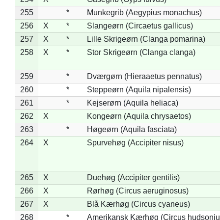
255
*
Munkegrib (Aegypius monachus)
256
X
*
Slangeørn (Circaetus gallicus)
257
X
*
Lille Skrigeørn (Clanga pomarina)
258
X
*
Stor Skrigeørn (Clanga clanga)
259
*
Dværgørn (Hieraaetus pennatus)
260
*
Steppeørn (Aquila nipalensis)
261
*
Kejserørn (Aquila heliaca)
262
X
Kongeørn (Aquila chrysaetos)
263
*
Høgeørn (Aquila fasciata)
264
X
Spurvehøg (Accipiter nisus)
265
X
Duehøg (Accipiter gentilis)
266
X
Rørhøg (Circus aeruginosus)
267
X
Blå Kærhøg (Circus cyaneus)
268
*
Amerikansk Kærhøg (Circus hudsoniu