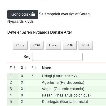
Se årsopdelt oversigt af
Søren
Kronologisk
Nygaard
s kryds
Dette er Søren Nygaards Danske Arter
Copy
CSV
Excel
PDF
Print
Søg:
#
X
*
Navn
1
X
*
Urfugl (Lyrurus tetrix)
2
X
Agerhøne (Perdix perdix)
3
X
Vagtel (Coturnix coturnix)
4
X
Fasan (Phasianus colchicus)
5
X
Knortegås (Branta bernicla)