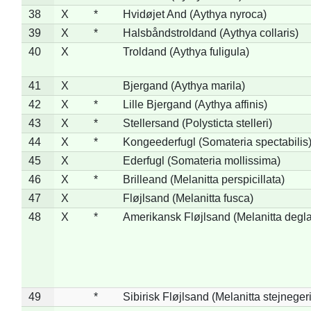
38
X
*
Hvidøjet And (Aythya nyroca)
39
X
*
Halsbåndstroldand (Aythya collaris)
40
X
Troldand (Aythya fuligula)
41
X
Bjergand (Aythya marila)
42
X
*
Lille Bjergand (Aythya affinis)
43
X
*
Stellersand (Polysticta stelleri)
44
X
*
Kongeederfugl (Somateria spectabilis
45
X
Ederfugl (Somateria mollissima)
46
X
*
Brilleand (Melanitta perspicillata)
47
X
Fløjlsand (Melanitta fusca)
48
X
*
Amerikansk Fløjlsand (Melanitta degla
49
*
Sibirisk Fløjlsand (Melanitta stejnegeri