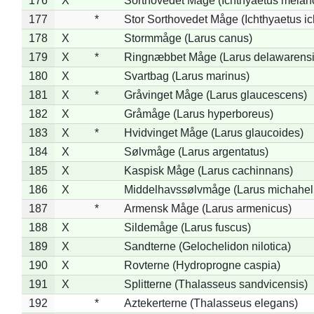
176
X
Sorthovedet Måge (Ichthyaetus melan
177
*
Stor Sorthovedet Måge (Ichthyaetus ic
178
X
Stormmåge (Larus canus)
179
X
*
Ringnæbbet Måge (Larus delawarensi
180
X
Svartbag (Larus marinus)
181
X
*
Gråvinget Måge (Larus glaucescens)
182
X
Gråmåge (Larus hyperboreus)
183
X
*
Hvidvinget Måge (Larus glaucoides)
184
X
Sølvmåge (Larus argentatus)
185
X
Kaspisk Måge (Larus cachinnans)
186
X
Middelhavssølvmåge (Larus michahell
187
*
Armensk Måge (Larus armenicus)
188
X
Sildemåge (Larus fuscus)
189
X
Sandterne (Gelochelidon nilotica)
190
X
Rovterne (Hydroprogne caspia)
191
X
Splitterne (Thalasseus sandvicensis)
192
*
Aztekerterne (Thalasseus elegans)