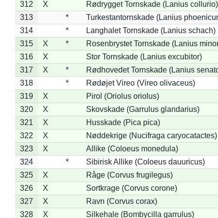
312
X
Rødrygget Tornskade (Lanius collurio)
313
*
Turkestantornskade (Lanius phoenicur
314
*
Langhalet Tornskade (Lanius schach)
315
X
*
Rosenbrystet Tornskade (Lanius minor
316
X
Stor Tornskade (Lanius excubitor)
317
X
*
Rødhovedet Tornskade (Lanius senato
318
*
Rødøjet Vireo (Vireo olivaceus)
319
X
Pirol (Oriolus oriolus)
320
X
Skovskade (Garrulus glandarius)
321
X
Husskade (Pica pica)
322
X
Nøddekrige (Nucifraga caryocatactes)
323
X
Allike (Coloeus monedula)
324
*
Sibirisk Allike (Coloeus dauuricus)
325
X
Råge (Corvus frugilegus)
326
X
Sortkrage (Corvus corone)
327
X
Ravn (Corvus corax)
328
X
Silkehale (Bombycilla garrulus)