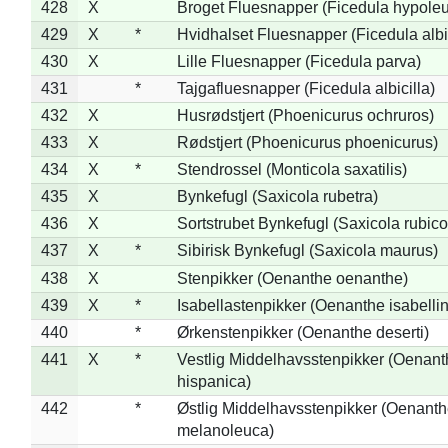
428
X
Broget Fluesnapper (Ficedula hypole
429
X
*
Hvidhalset Fluesnapper (Ficedula albic
430
X
Lille Fluesnapper (Ficedula parva)
431
*
Tajgafluesnapper (Ficedula albicilla)
432
X
Husrødstjert (Phoenicurus ochruros)
433
X
Rødstjert (Phoenicurus phoenicurus)
434
X
*
Stendrossel (Monticola saxatilis)
435
X
Bynkefugl (Saxicola rubetra)
436
X
Sortstrubet Bynkefugl (Saxicola rubico
437
X
*
Sibirisk Bynkefugl (Saxicola maurus)
438
X
Stenpikker (Oenanthe oenanthe)
439
X
*
Isabellastenpikker (Oenanthe isabelli
440
*
Ørkenstenpikker (Oenanthe deserti)
441
X
*
Vestlig Middelhavsstenpikker (Oenant
hispanica)
442
*
Østlig Middelhavsstenpikker (Oenant
melanoleuca)