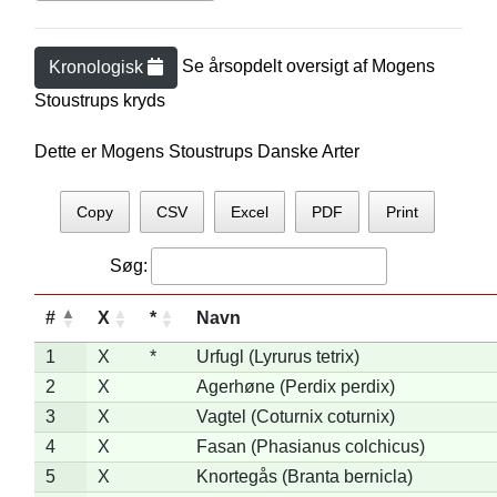
Se årsopdelt oversigt af
Mogens
Kronologisk
Stoustrup
s kryds
Dette er Mogens Stoustrups Danske Arter
Copy
CSV
Excel
PDF
Print
Søg:
#
X
*
Navn
1
X
*
Urfugl (Lyrurus tetrix)
2
X
Agerhøne (Perdix perdix)
3
X
Vagtel (Coturnix coturnix)
4
X
Fasan (Phasianus colchicus)
5
X
Knortegås (Branta bernicla)