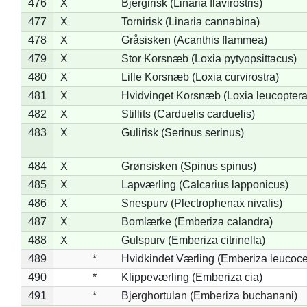
476
X
Bjergirisk (Linaria flavirostris)
477
X
Tornirisk (Linaria cannabina)
478
X
Gråsisken (Acanthis flammea)
479
X
Stor Korsnæb (Loxia pytyopsittacus)
480
X
Lille Korsnæb (Loxia curvirostra)
481
X
Hvidvinget Korsnæb (Loxia leucoptera
482
X
Stillits (Carduelis carduelis)
483
X
Gulirisk (Serinus serinus)
484
X
Grønsisken (Spinus spinus)
485
X
Lapværling (Calcarius lapponicus)
486
X
Snespurv (Plectrophenax nivalis)
487
X
Bomlærke (Emberiza calandra)
488
X
Gulspurv (Emberiza citrinella)
489
*
Hvidkindet Værling (Emberiza leucoc
490
*
Klippeværling (Emberiza cia)
491
*
Bjerghortulan (Emberiza buchanani)