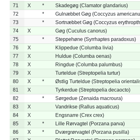
71
X
*
Skadegøg (Clamator glandarius)
72
*
Gulnæbbet Gøg (Coccyzus americanu
73
*
Sortnæbbet Gøg (Coccyzus erythropt
74
X
Gøg (Cuculus canorus)
75
*
Steppehøne (Syrrhaptes paradoxus)
76
X
Klippedue (Columba livia)
77
X
Huldue (Columba oenas)
78
X
Ringdue (Columba palumbus)
79
X
Turteldue (Streptopelia turtur)
80
X
*
Østlig Turteldue (Streptopelia orientali
81
X
Tyrkerdue (Streptopelia decaocto)
82
*
Sørgedue (Zenaida macroura)
83
X
Vandrikse (Rallus aquaticus)
84
X
Engsnarre (Crex crex)
85
X
*
Lille Rørvagtel (Porzana parva)
86
X
*
Dværgrørvagtel (Porzana pusilla)