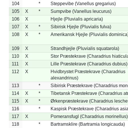
104
*
Steppevibe (Vanellus gregarius)
105
X
*
Sumpvibe (Vanellus leucurus)
106
X
Hjejle (Pluvialis apricaria)
107
X
*
Sibirisk Hjejle (Pluvialis fulva)
108
X
*
Amerikansk Hjejle (Pluvialis dominica
109
X
Strandhjejle (Pluvialis squatarola)
110
X
Stor Præstekrave (Charadrius hiaticul
111
X
Lille Præstekrave (Charadrius dubius)
112
X
Hvidbrystet Præstekrave (Charadrius
alexandrinus)
113
*
Sibirisk Præstekrave (Charadrius mon
114
X
*
Tibetansk Præstekrave (Charadrius atr
115
X
*
Ørkenpræstekrave (Charadrius leschen
116
*
Kaspisk Præstekrave (Charadrius asia
117
X
Pomeransfugl (Charadrius morinellus)
118
*
Bartramsklire (Bartramia longicauda)