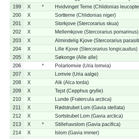
199
X
*
Hvidvinget Terne (Chlidonias leucopte
200
X
Sortterne (Chlidonias niger)
201
X
Storkjove (Stercorarius skua)
202
X
Mellemkjove (Stercorarius pomarinus)
203
X
Almindelig Kjove (Stercorarius parasit
204
X
Lille Kjove (Stercorarius longicaudus)
205
X
Søkonge (Alle alle)
206
*
Polarlomvie (Uria lomvia)
207
X
Lomvie (Uria aalge)
208
X
Alk (Alca torda)
209
X
Tejst (Cepphus grylle)
210
X
Lunde (Fratercula arctica)
211
X
Rødstrubet Lom (Gavia stellata)
212
X
Sortstrubet Lom (Gavia arctica)
213
X
*
Stillehavslom (Gavia pacifica)
214
X
Islom (Gavia immer)