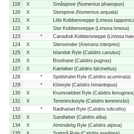
119
X
Småspove (Numenius phaeopus)
120
X
Storspove (Numenius arquata)
121
X
Lille Kobbersneppe (Limosa lapponic
122
X
Stor Kobbersneppe (Limosa limosa)
123
*
Canadisk Kobbersneppe (Limosa hae
124
X
Stenvender (Arenaria interpres)
125
X
Islandsk Ryle (Calidris canutus)
126
X
Brushane (Calidris pugnax)
127
X
Kærløber (Calidris falcinellus)
128
*
Spidshalet Ryle (Calidris acuminata)
129
*
Klireryle (Calidris himantopus)
130
X
Krumnæbbet Ryle (Calidris ferruginea
131
X
Temmincksryle (Calidris temminckii)
132
*
Rødhalset Ryle (Calidris ruficollis)
133
X
Sandløber (Calidris alba)
134
X
Almindelig Ryle (Calidris alpina)
135
X
Sortgrå Ryle (Calidris maritima)