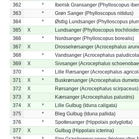
362
*
Iberisk Gransanger (Phylloscopus iber
363
*
Grøn Sanger (Phylloscopus nitidus)
364
*
Østlig Lundsanger (Phylloscopus plum
365
X
Lundsanger (Phylloscopus trochiloide
366
*
Nordsanger (Phylloscopus borealis)
367
X
Drosselrørsanger (Acrocephalus arun
368
*
Vandsanger (Acrocephalus paludicola
369
X
Sivsanger (Acrocephalus schoenobae
370
*
Lille Rørsanger (Acrocephalus agricol
371
X
*
Buskrørsanger (Acrocephalus dumeto
372
X
Rørsanger (Acrocephalus scirpaceus)
373
X
Kærsanger (Acrocephalus palustris)
374
X
*
Lille Gulbug (Iduna caligata)
375
*
Bleg Gulbug (Iduna pallida)
376
*
Spottesanger (Hippolais polyglotta)
377
X
Gulbug (Hippolais icterina)
378
*
Stor Græshoppesanger (Helopsaltes fa