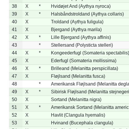
38
X
*
Hvidøjet And (Aythya nyroca)
39
X
*
Halsbåndstroldand (Aythya collaris)
40
X
Troldand (Aythya fuligula)
41
X
Bjergand (Aythya marila)
42
X
*
Lille Bjergand (Aythya affinis)
43
*
Stellersand (Polysticta stelleri)
44
X
*
Kongeederfugl (Somateria spectabilis
45
X
Ederfugl (Somateria mollissima)
46
X
*
Brilleand (Melanitta perspicillata)
47
X
Fløjlsand (Melanitta fusca)
48
*
Amerikansk Fløjlsand (Melanitta degla
49
X
*
Sibirisk Fløjlsand (Melanitta stejnegeri
50
X
Sortand (Melanitta nigra)
51
X
*
Amerikansk Sortand (Melanitta ameri
52
X
Havlit (Clangula hyemalis)
53
X
Hvinand (Bucephala clangula)