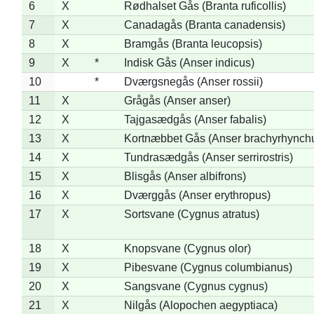
6
X
Rødhalset Gås (Branta ruficollis)
7
X
Canadagås (Branta canadensis)
8
X
Bramgås (Branta leucopsis)
9
X
*
Indisk Gås (Anser indicus)
10
*
Dværgsnegås (Anser rossii)
11
X
Grågås (Anser anser)
12
X
Tajgasædgås (Anser fabalis)
13
X
Kortnæbbet Gås (Anser brachyrhynch
14
X
Tundrasædgås (Anser serrirostris)
15
X
Blisgås (Anser albifrons)
16
X
Dværggås (Anser erythropus)
17
X
Sortsvane (Cygnus atratus)
18
X
Knopsvane (Cygnus olor)
19
X
Pibesvane (Cygnus columbianus)
20
X
Sangsvane (Cygnus cygnus)
21
X
Nilgås (Alopochen aegyptiaca)