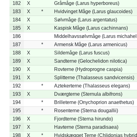
182
X
Gråmåge (Larus hyperboreus)
183
X
*
Hvidvinget Måge (Larus glaucoides)
184
X
Sølvmåge (Larus argentatus)
185
X
Kaspisk Måge (Larus cachinnans)
186
Middelhavssølvmåge (Larus michahell
187
*
Armensk Måge (Larus armenicus)
188
X
Sildemåge (Larus fuscus)
189
X
Sandterne (Gelochelidon nilotica)
190
X
Rovterne (Hydroprogne caspia)
191
X
Splitterne (Thalasseus sandvicensis)
192
*
Aztekerterne (Thalasseus elegans)
193
X
Dværgterne (Sternula albifrons)
194
*
Brilleterne (Onychoprion anaethetus)
195
*
Rosenterne (Sterna dougallii)
196
X
Fjordterne (Sterna hirundo)
197
X
Havterne (Sterna paradisaea)
198
X
*
Hvidskægget Terne (Chlidonias hybrid