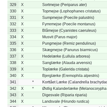
329
X
Sortmejse (Periparus ater)
330
X
Topmejse (Lophophanes cristatus)
331
X
Sumpmejse (Poecile palustris)
332
X
Fyrremejse (Poecile montanus)
333
X
Blåmejse (Cyanistes caeruleus)
334
X
Musvit (Parus major)
335
X
Pungmejse (Remiz pendulinus)
336
X
Skægmejse (Panurus biarmicus)
337
X
Hedelærke (Lullula arborea)
338
X
Sanglærke (Alauda arvensis)
339
X
Toplærke (Galerida cristata)
340
X
Bjerglærke (Eremophila alpestris)
341
*
Korttået Lærke (Calandrella brachydac
342
X
*
Østlig Kalanderlærke (Melanocorypha
343
X
Digesvale (Riparia riparia)
344
X
Landsvale (Hirundo rustica)