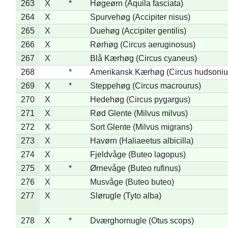
263
X
*
Høgeørn (Aquila fasciata)
264
X
Spurvehøg (Accipiter nisus)
265
X
Duehøg (Accipiter gentilis)
266
X
Rørhøg (Circus aeruginosus)
267
X
Blå Kærhøg (Circus cyaneus)
268
*
Amerikansk Kærhøg (Circus hudsoniu
269
X
*
Steppehøg (Circus macrourus)
270
X
Hedehøg (Circus pygargus)
271
X
Rød Glente (Milvus milvus)
272
X
Sort Glente (Milvus migrans)
273
X
Havørn (Haliaeetus albicilla)
274
X
Fjeldvåge (Buteo lagopus)
275
X
*
Ørnevåge (Buteo rufinus)
276
X
Musvåge (Buteo buteo)
277
X
Slørugle (Tyto alba)
278
X
*
Dværghornugle (Otus scops)