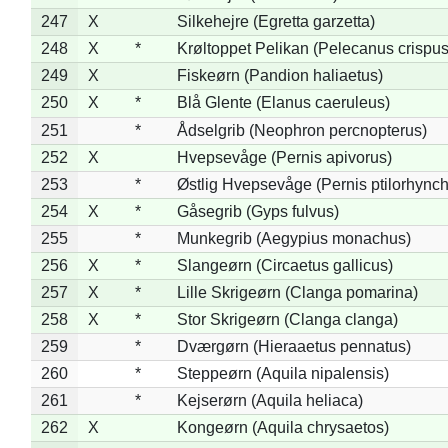
247
X
Silkehejre (Egretta garzetta)
248
X
*
Krøltoppet Pelikan (Pelecanus crispus
249
X
Fiskeørn (Pandion haliaetus)
250
X
*
Blå Glente (Elanus caeruleus)
251
*
Ådselgrib (Neophron percnopterus)
252
X
Hvepsevåge (Pernis apivorus)
253
*
Østlig Hvepsevåge (Pernis ptilorhync
254
X
*
Gåsegrib (Gyps fulvus)
255
*
Munkegrib (Aegypius monachus)
256
X
*
Slangeørn (Circaetus gallicus)
257
X
*
Lille Skrigeørn (Clanga pomarina)
258
X
*
Stor Skrigeørn (Clanga clanga)
259
*
Dværgørn (Hieraaetus pennatus)
260
*
Steppeørn (Aquila nipalensis)
261
*
Kejserørn (Aquila heliaca)
262
X
Kongeørn (Aquila chrysaetos)