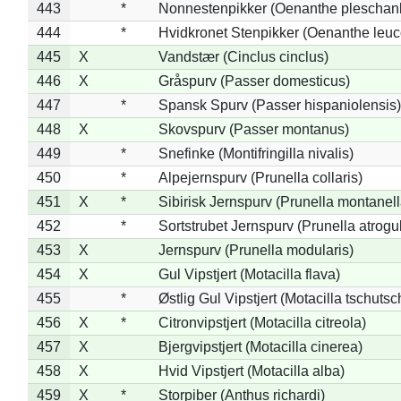
443
*
Nonnestenpikker (Oenanthe pleschan
444
*
Hvidkronet Stenpikker (Oenanthe leu
445
X
Vandstær (Cinclus cinclus)
446
X
Gråspurv (Passer domesticus)
447
*
Spansk Spurv (Passer hispaniolensis)
448
X
Skovspurv (Passer montanus)
449
*
Snefinke (Montifringilla nivalis)
450
*
Alpejernspurv (Prunella collaris)
451
X
*
Sibirisk Jernspurv (Prunella montanell
452
*
Sortstrubet Jernspurv (Prunella atrogul
453
X
Jernspurv (Prunella modularis)
454
X
Gul Vipstjert (Motacilla flava)
455
*
Østlig Gul Vipstjert (Motacilla tschuts
456
X
*
Citronvipstjert (Motacilla citreola)
457
X
Bjergvipstjert (Motacilla cinerea)
458
X
Hvid Vipstjert (Motacilla alba)
459
X
*
Storpiber (Anthus richardi)