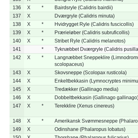
136
X
*
Bairdsryle (Calidris bairdii)
137
X
Dværgryle (Calidris minuta)
138
X
*
Hvidrygget Ryle (Calidris fuscicollis)
139
X
*
Prærieløber (Calidris subruficollis)
140
X
*
Stribet Ryle (Calidris melanotos)
141
*
Tyknæbbet Dværgryle (Calidris pusilla
142
X
*
Langnæbbet Sneppeklire (Limnodrom
scolopaceus)
143
X
Skovsneppe (Scolopax rusticola)
144
X
Enkeltbekkasin (Lymnocryptes minimu
145
X
Tredækker (Gallinago media)
146
X
Dobbeltbekkasin (Gallinago gallinago
147
X
*
Terekklire (Xenus cinereus)
148
X
*
Amerikansk Svømmesneppe (Phalaropu
149
X
Odinshane (Phalaropus lobatus)
150
X
Thorshane (Phalaropus fulicarius)