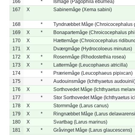
166
*
Ismåge (Pagophila eburnea)
167
X
Sabinemåge (Xema sabini)
168
*
Tyndnæbbet Måge (Chroicocephalus 
169
X
*
Bonapartemåge (Chroicocephalus phil
170
X
Hættemåge (Chroicocephalus ridibun
171
X
Dværgmåge (Hydrocoloeus minutus)
172
X
*
Rosenmåge (Rhodostethia rosea)
173
X
*
Lattermåge (Leucophaeus atricilla)
174
*
Præriemåge (Leucophaeus pipixcan)
175
*
Audouinsmåge (Ichthyaetus audouinii
176
X
Sorthovedet Måge (Ichthyaetus melan
177
*
Stor Sorthovedet Måge (Ichthyaetus ic
178
X
Stormmåge (Larus canus)
179
X
*
Ringnæbbet Måge (Larus delawarensi
180
X
Svartbag (Larus marinus)
181
X
*
Gråvinget Måge (Larus glaucescens)