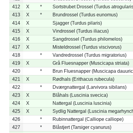
412
X
*
Sortstrubet Drossel (Turdus atrogularis
413
X
*
Brundrossel (Turdus eunomus)
414
X
Sjagger (Turdus pilaris)
415
X
Vindrossel (Turdus iliacus)
416
X
Sangdrossel (Turdus philomelos)
417
X
Misteldrossel (Turdus viscivorus)
418
*
Vandredrossel (Turdus migratorius)
419
X
Grå Fluesnapper (Muscicapa striata)
420
*
Brun Fluesnapper (Muscicapa dauuric
421
X
Rødhals (Erithacus rubecula)
422
*
Dværgnattergal (Larvivora sibilans)
423
X
Blåhals (Luscinia svecica)
424
X
Nattergal (Luscinia luscinia)
425
X
*
Sydlig Nattergal (Luscinia megarhync
426
*
Rubinnattergal (Calliope calliope)
427
*
Blåstjert (Tarsiger cyanurus)