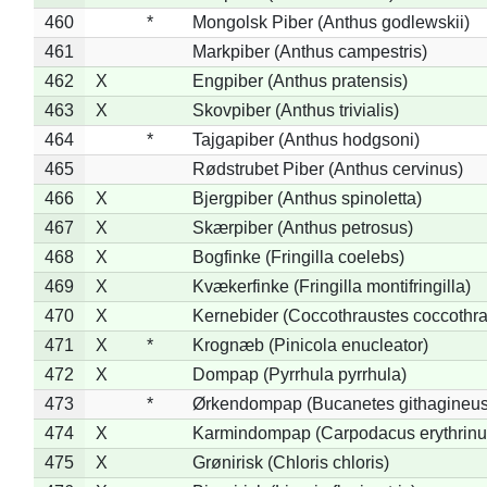
460
*
Mongolsk Piber (Anthus godlewskii)
461
Markpiber (Anthus campestris)
462
X
Engpiber (Anthus pratensis)
463
X
Skovpiber (Anthus trivialis)
464
*
Tajgapiber (Anthus hodgsoni)
465
Rødstrubet Piber (Anthus cervinus)
466
X
Bjergpiber (Anthus spinoletta)
467
X
Skærpiber (Anthus petrosus)
468
X
Bogfinke (Fringilla coelebs)
469
X
Kvækerfinke (Fringilla montifringilla)
470
X
Kernebider (Coccothraustes coccothra
471
X
*
Krognæb (Pinicola enucleator)
472
X
Dompap (Pyrrhula pyrrhula)
473
*
Ørkendompap (Bucanetes githagineus
474
X
Karmindompap (Carpodacus erythrinu
475
X
Grønirisk (Chloris chloris)