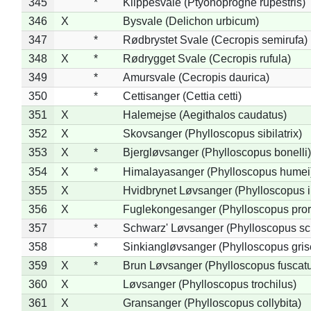
345
*
Klippesvale (Ptyonoprogne rupestris)
346
X
Bysvale (Delichon urbicum)
347
*
Rødbrystet Svale (Cecropis semirufa)
348
X
*
Rødrygget Svale (Cecropis rufula)
349
*
Amursvale (Cecropis daurica)
350
*
Cettisanger (Cettia cetti)
351
X
Halemejse (Aegithalos caudatus)
352
X
Skovsanger (Phylloscopus sibilatrix)
353
X
*
Bjergløvsanger (Phylloscopus bonelli)
354
X
*
Himalayasanger (Phylloscopus humei
355
X
Hvidbrynet Løvsanger (Phylloscopus i
356
X
Fuglekongesanger (Phylloscopus pror
357
*
Schwarz' Løvsanger (Phylloscopus sc
358
*
Sinkiangløvsanger (Phylloscopus gris
359
X
*
Brun Løvsanger (Phylloscopus fuscat
360
X
Løvsanger (Phylloscopus trochilus)
361
X
Gransanger (Phylloscopus collybita)