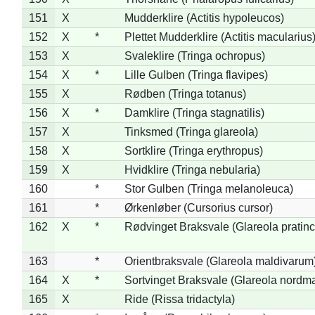
151
X
Mudderklire (Actitis hypoleucos)
152
X
*
Plettet Mudderklire (Actitis macularius
153
X
Svaleklire (Tringa ochropus)
154
X
*
Lille Gulben (Tringa flavipes)
155
X
Rødben (Tringa totanus)
156
X
*
Damklire (Tringa stagnatilis)
157
X
Tinksmed (Tringa glareola)
158
X
Sortklire (Tringa erythropus)
159
X
Hvidklire (Tringa nebularia)
160
*
Stor Gulben (Tringa melanoleuca)
161
*
Ørkenløber (Cursorius cursor)
162
X
*
Rødvinget Braksvale (Glareola pratinc
163
*
Orientbraksvale (Glareola maldivarum
164
X
*
Sortvinget Braksvale (Glareola nordm
165
X
Ride (Rissa tridactyla)