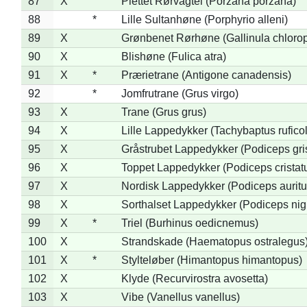
87
X
Plettet Rørvagtel (Porzana porzana)
88
*
Lille Sultanhøne (Porphyrio alleni)
89
X
Grønbenet Rørhøne (Gallinula chloro
90
X
Blishøne (Fulica atra)
91
X
*
Prærietrane (Antigone canadensis)
92
*
Jomfrutrane (Grus virgo)
93
X
Trane (Grus grus)
94
X
Lille Lappedykker (Tachybaptus ruficol
95
X
Gråstrubet Lappedykker (Podiceps gr
96
X
Toppet Lappedykker (Podiceps cristat
97
X
Nordisk Lappedykker (Podiceps auritu
98
X
Sorthalset Lappedykker (Podiceps nigri
99
X
*
Triel (Burhinus oedicnemus)
100
X
Strandskade (Haematopus ostralegus
101
X
*
Stylteløber (Himantopus himantopus)
102
X
Klyde (Recurvirostra avosetta)
103
X
Vibe (Vanellus vanellus)