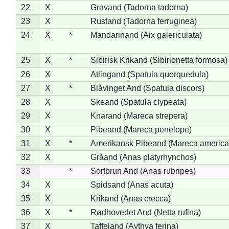
22
X
Gravand (Tadorna tadorna)
23
X
Rustand (Tadorna ferruginea)
24
X
*
Mandarinand (Aix galericulata)
25
X
*
Sibirisk Krikand (Sibirionetta formosa)
26
X
Atlingand (Spatula querquedula)
27
X
*
Blåvinget And (Spatula discors)
28
X
Skeand (Spatula clypeata)
29
X
Knarand (Mareca strepera)
30
X
Pibeand (Mareca penelope)
31
X
*
Amerikansk Pibeand (Mareca america
32
X
Gråand (Anas platyrhynchos)
33
*
Sortbrun And (Anas rubripes)
34
X
Spidsand (Anas acuta)
35
X
Krikand (Anas crecca)
36
X
*
Rødhovedet And (Netta rufina)
37
X
Taffeland (Aythya ferina)