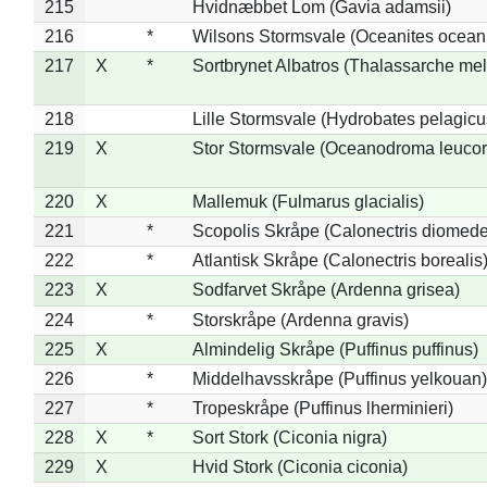
215
Hvidnæbbet Lom (Gavia adamsii)
216
*
Wilsons Stormsvale (Oceanites ocean
217
X
*
Sortbrynet Albatros (Thalassarche me
218
Lille Stormsvale (Hydrobates pelagicu
219
X
Stor Stormsvale (Oceanodroma leuco
220
X
Mallemuk (Fulmarus glacialis)
221
*
Scopolis Skråpe (Calonectris diomed
222
*
Atlantisk Skråpe (Calonectris borealis
223
X
Sodfarvet Skråpe (Ardenna grisea)
224
*
Storskråpe (Ardenna gravis)
225
X
Almindelig Skråpe (Puffinus puffinus)
226
*
Middelhavsskråpe (Puffinus yelkouan)
227
*
Tropeskråpe (Puffinus lherminieri)
228
X
*
Sort Stork (Ciconia nigra)
229
X
Hvid Stork (Ciconia ciconia)