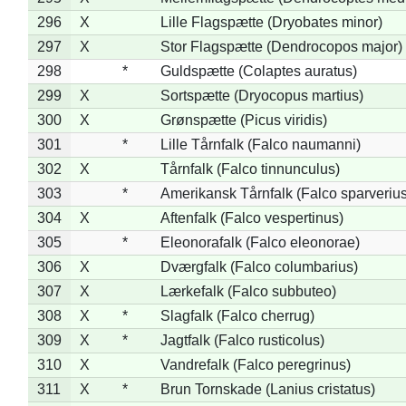
296
X
Lille Flagspætte (Dryobates minor)
297
X
Stor Flagspætte (Dendrocopos major)
298
*
Guldspætte (Colaptes auratus)
299
X
Sortspætte (Dryocopus martius)
300
X
Grønspætte (Picus viridis)
301
*
Lille Tårnfalk (Falco naumanni)
302
X
Tårnfalk (Falco tinnunculus)
303
*
Amerikansk Tårnfalk (Falco sparverius
304
X
Aftenfalk (Falco vespertinus)
305
*
Eleonorafalk (Falco eleonorae)
306
X
Dværgfalk (Falco columbarius)
307
X
Lærkefalk (Falco subbuteo)
308
X
*
Slagfalk (Falco cherrug)
309
X
*
Jagtfalk (Falco rusticolus)
310
X
Vandrefalk (Falco peregrinus)
311
X
*
Brun Tornskade (Lanius cristatus)