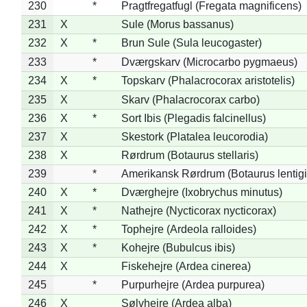
230
*
Pragtfregatfugl (Fregata magnificens)
231
X
Sule (Morus bassanus)
232
X
*
Brun Sule (Sula leucogaster)
233
*
Dværgskarv (Microcarbo pygmaeus)
234
X
*
Topskarv (Phalacrocorax aristotelis)
235
X
Skarv (Phalacrocorax carbo)
236
X
*
Sort Ibis (Plegadis falcinellus)
237
X
Skestork (Platalea leucorodia)
238
X
Rørdrum (Botaurus stellaris)
239
*
Amerikansk Rørdrum (Botaurus lentig
240
X
*
Dværghejre (Ixobrychus minutus)
241
X
*
Nathejre (Nycticorax nycticorax)
242
X
*
Tophejre (Ardeola ralloides)
243
X
*
Kohejre (Bubulcus ibis)
244
X
Fiskehejre (Ardea cinerea)
245
*
Purpurhejre (Ardea purpurea)
246
X
Sølvhejre (Ardea alba)