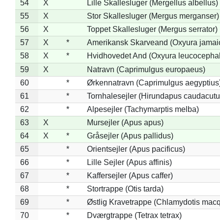
54
X
Lille Skallesluger (Mergellus albellus)
55
X
Stor Skallesluger (Mergus merganser)
56
X
Toppet Skallesluger (Mergus serrator)
57
X
*
Amerikansk Skarveand (Oxyura jamai
58
X
*
Hvidhovedet And (Oxyura leucocepha
59
X
Natravn (Caprimulgus europaeus)
60
*
Ørkennatravn (Caprimulgus aegyptius
61
*
Tornhalesejler (Hirundapus caudacutu
62
*
Alpesejler (Tachymarptis melba)
63
X
Mursejler (Apus apus)
64
X
*
Gråsejler (Apus pallidus)
65
*
Orientsejler (Apus pacificus)
66
*
Lille Sejler (Apus affinis)
67
*
Kaffersejler (Apus caffer)
68
*
Stortrappe (Otis tarda)
69
*
Østlig Kravetrappe (Chlamydotis macq
70
*
Dværgtrappe (Tetrax tetrax)