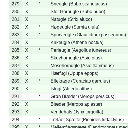
279
X
*
Sneugle (Bubo scandiacus)
280
X
Stor Hornugle (Bubo bubo)
281
X
Natugle (Strix aluco)
282
X
*
Høgeugle (Surnia ulula)
283
X
*
Spurveugle (Glaucidium passerinum)
284
X
Kirkeugle (Athene noctua)
285
X
*
Perleugle (Aegolius funereus)
286
X
Skovhornugle (Asio otus)
287
X
Mosehornugle (Asio flammeus)
288
X
Hærfugl (Upupa epops)
289
X
*
Ellekrage (Coracias garrulus)
290
X
Isfugl (Alcedo atthis)
291
*
Grøn Biæder (Merops persicus)
292
X
Biæder (Merops apiaster)
293
X
Vendehals (Jynx torquilla)
294
*
Tretået Spætte (Picoides tridactylus)
295
X
*
Mellemflagspætte (Dendrocoptes med