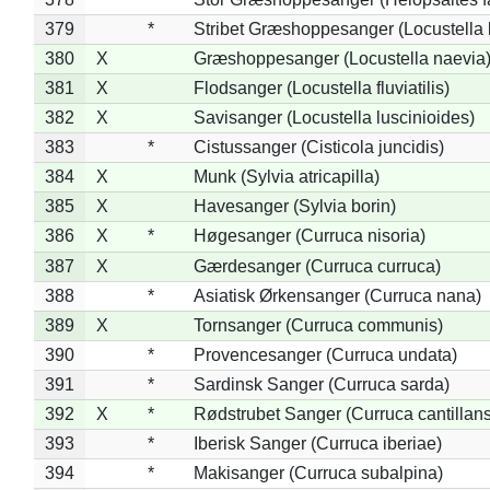
379
*
Stribet Græshoppesanger (Locustella 
380
X
Græshoppesanger (Locustella naevia
381
X
Flodsanger (Locustella fluviatilis)
382
X
Savisanger (Locustella luscinioides)
383
*
Cistussanger (Cisticola juncidis)
384
X
Munk (Sylvia atricapilla)
385
X
Havesanger (Sylvia borin)
386
X
*
Høgesanger (Curruca nisoria)
387
X
Gærdesanger (Curruca curruca)
388
*
Asiatisk Ørkensanger (Curruca nana)
389
X
Tornsanger (Curruca communis)
390
*
Provencesanger (Curruca undata)
391
*
Sardinsk Sanger (Curruca sarda)
392
X
*
Rødstrubet Sanger (Curruca cantillans
393
*
Iberisk Sanger (Curruca iberiae)
394
*
Makisanger (Curruca subalpina)