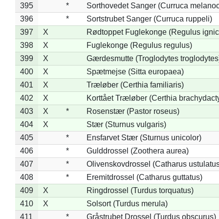
395
*
Sorthovedet Sanger (Curruca melano
396
*
Sortstrubet Sanger (Curruca ruppeli)
397
X
Rødtoppet Fuglekonge (Regulus ignica
398
X
Fuglekonge (Regulus regulus)
399
X
Gærdesmutte (Troglodytes troglodytes
400
X
Spætmejse (Sitta europaea)
401
X
Træløber (Certhia familiaris)
402
X
Korttået Træløber (Certhia brachydact
403
X
*
Rosenstær (Pastor roseus)
404
X
Stær (Sturnus vulgaris)
405
*
Ensfarvet Stær (Sturnus unicolor)
406
*
Gulddrossel (Zoothera aurea)
407
*
Olivenskovdrossel (Catharus ustulatus
408
*
Eremitdrossel (Catharus guttatus)
409
X
Ringdrossel (Turdus torquatus)
410
X
Solsort (Turdus merula)
411
*
Gråstrubet Drossel (Turdus obscurus)