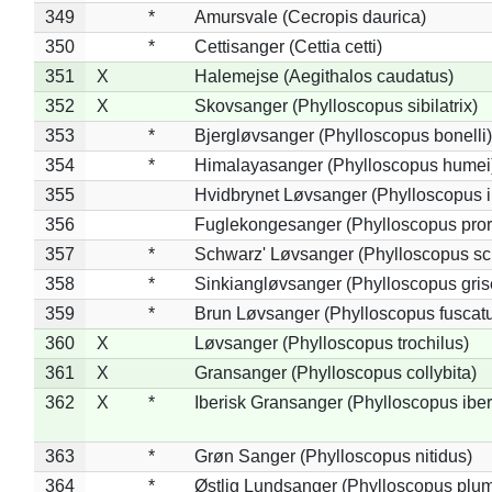
349
*
Amursvale (Cecropis daurica)
350
*
Cettisanger (Cettia cetti)
351
X
Halemejse (Aegithalos caudatus)
352
X
Skovsanger (Phylloscopus sibilatrix)
353
*
Bjergløvsanger (Phylloscopus bonelli)
354
*
Himalayasanger (Phylloscopus humei
355
Hvidbrynet Løvsanger (Phylloscopus i
356
Fuglekongesanger (Phylloscopus pror
357
*
Schwarz' Løvsanger (Phylloscopus sc
358
*
Sinkiangløvsanger (Phylloscopus gris
359
*
Brun Løvsanger (Phylloscopus fuscat
360
X
Løvsanger (Phylloscopus trochilus)
361
X
Gransanger (Phylloscopus collybita)
362
X
*
Iberisk Gransanger (Phylloscopus iber
363
*
Grøn Sanger (Phylloscopus nitidus)
364
*
Østlig Lundsanger (Phylloscopus plum