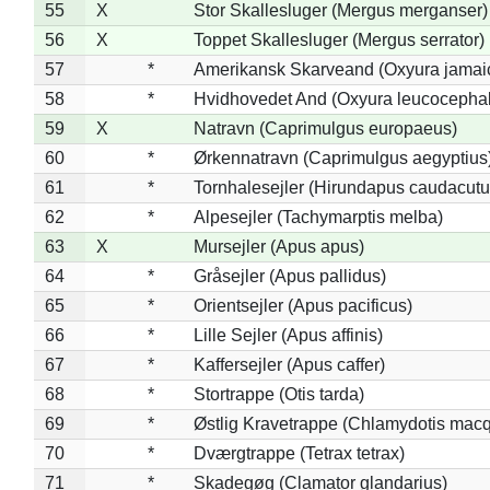
55
X
Stor Skallesluger (Mergus merganser)
56
X
Toppet Skallesluger (Mergus serrator)
57
*
Amerikansk Skarveand (Oxyura jamai
58
*
Hvidhovedet And (Oxyura leucocepha
59
X
Natravn (Caprimulgus europaeus)
60
*
Ørkennatravn (Caprimulgus aegyptius
61
*
Tornhalesejler (Hirundapus caudacutu
62
*
Alpesejler (Tachymarptis melba)
63
X
Mursejler (Apus apus)
64
*
Gråsejler (Apus pallidus)
65
*
Orientsejler (Apus pacificus)
66
*
Lille Sejler (Apus affinis)
67
*
Kaffersejler (Apus caffer)
68
*
Stortrappe (Otis tarda)
69
*
Østlig Kravetrappe (Chlamydotis macq
70
*
Dværgtrappe (Tetrax tetrax)
71
*
Skadegøg (Clamator glandarius)