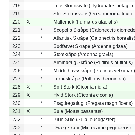
218
Lille Stormsvale (Hydrobates pelagicu
219
Stor Stormsvale (Oceanodroma leuco
220
X
Mallemuk (Fulmarus glacialis)
221
*
Scopolis Skråpe (Calonectris diomed
222
*
Atlantisk Skråpe (Calonectris borealis
223
Sodfarvet Skråpe (Ardenna grisea)
224
*
Storskråpe (Ardenna gravis)
225
Almindelig Skråpe (Puffinus puffinus)
226
*
Middelhavsskråpe (Puffinus yelkouan)
227
*
Tropeskråpe (Puffinus lherminieri)
228
X
*
Sort Stork (Ciconia nigra)
229
X
Hvid Stork (Ciconia ciconia)
230
*
Pragtfregatfugl (Fregata magnificens)
231
X
Sule (Morus bassanus)
232
*
Brun Sule (Sula leucogaster)
233
*
Dværgskarv (Microcarbo pygmaeus)