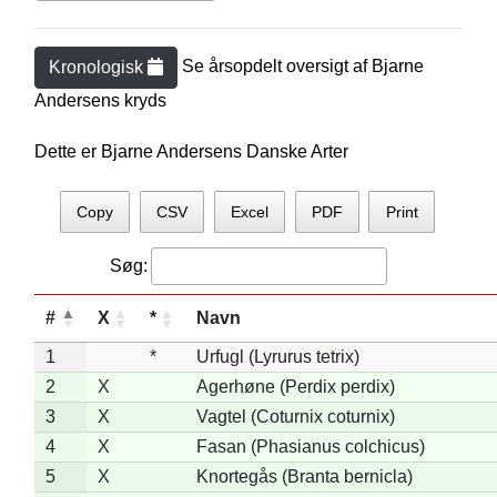
Se årsopdelt oversigt af
Bjarne
Kronologisk
Andersen
s kryds
Dette er Bjarne Andersens Danske Arter
Copy
CSV
Excel
PDF
Print
Søg:
#
X
*
Navn
1
*
Urfugl (Lyrurus tetrix)
2
X
Agerhøne (Perdix perdix)
3
X
Vagtel (Coturnix coturnix)
4
X
Fasan (Phasianus colchicus)
5
X
Knortegås (Branta bernicla)