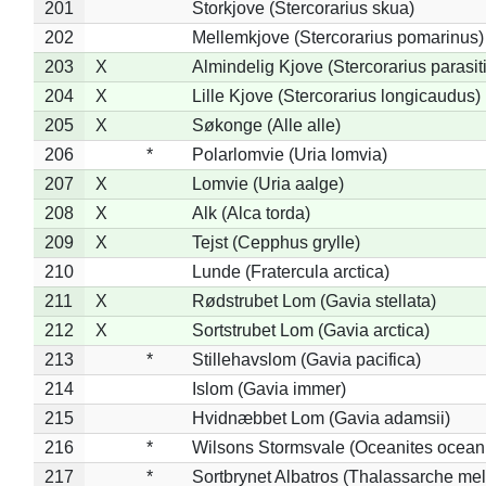
201
Storkjove (Stercorarius skua)
202
Mellemkjove (Stercorarius pomarinus)
203
X
Almindelig Kjove (Stercorarius parasit
204
X
Lille Kjove (Stercorarius longicaudus)
205
X
Søkonge (Alle alle)
206
*
Polarlomvie (Uria lomvia)
207
X
Lomvie (Uria aalge)
208
X
Alk (Alca torda)
209
X
Tejst (Cepphus grylle)
210
Lunde (Fratercula arctica)
211
X
Rødstrubet Lom (Gavia stellata)
212
X
Sortstrubet Lom (Gavia arctica)
213
*
Stillehavslom (Gavia pacifica)
214
Islom (Gavia immer)
215
Hvidnæbbet Lom (Gavia adamsii)
216
*
Wilsons Stormsvale (Oceanites ocean
217
*
Sortbrynet Albatros (Thalassarche me