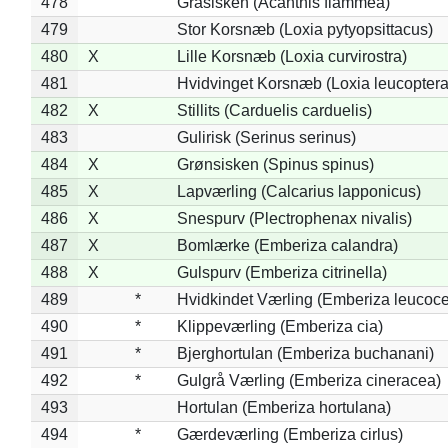
478
Gråsisken (Acanthis flammea)
479
Stor Korsnæb (Loxia pytyopsittacus)
480
X
Lille Korsnæb (Loxia curvirostra)
481
Hvidvinget Korsnæb (Loxia leucoptera
482
X
Stillits (Carduelis carduelis)
483
Gulirisk (Serinus serinus)
484
X
Grønsisken (Spinus spinus)
485
X
Lapværling (Calcarius lapponicus)
486
X
Snespurv (Plectrophenax nivalis)
487
X
Bomlærke (Emberiza calandra)
488
X
Gulspurv (Emberiza citrinella)
489
*
Hvidkindet Værling (Emberiza leucoc
490
*
Klippeværling (Emberiza cia)
491
*
Bjerghortulan (Emberiza buchanani)
492
*
Gulgrå Værling (Emberiza cineracea)
493
Hortulan (Emberiza hortulana)
494
*
Gærdeværling (Emberiza cirlus)