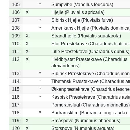
105
*
Sumpvibe (Vanellus leucurus)
106
X
Hjejle (Pluvialis apricaria)
107
*
Sibirisk Hjejle (Pluvialis fulva)
108
*
Amerikansk Hjejle (Pluvialis dominica
109
X
Strandhjejle (Pluvialis squatarola)
110
X
Stor Præstekrave (Charadrius hiaticul
111
X
Lille Præstekrave (Charadrius dubius)
112
X
Hvidbrystet Præstekrave (Charadrius
alexandrinus)
113
*
Sibirisk Præstekrave (Charadrius mon
114
*
Tibetansk Præstekrave (Charadrius atr
115
*
Ørkenpræstekrave (Charadrius leschen
116
*
Kaspisk Præstekrave (Charadrius asia
117
Pomeransfugl (Charadrius morinellus)
118
*
Bartramsklire (Bartramia longicauda)
119
X
Småspove (Numenius phaeopus)
120
X
Storspove (Numenius arquata)