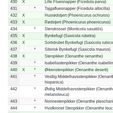
430
X
Lille Fluesnapper (Ficedula parva)
431
*
Tajgafluesnapper (Ficedula albicilla)
432
X
Husrødstjert (Phoenicurus ochruros)
433
X
Rødstjert (Phoenicurus phoenicurus)
434
*
Stendrossel (Monticola saxatilis)
435
X
Bynkefugl (Saxicola rubetra)
436
X
Sortstrubet Bynkefugl (Saxicola rubico
437
*
Sibirisk Bynkefugl (Saxicola maurus)
438
X
Stenpikker (Oenanthe oenanthe)
439
*
Isabellastenpikker (Oenanthe isabelli
440
X
*
Ørkenstenpikker (Oenanthe deserti)
441
*
Vestlig Middelhavsstenpikker (Oenant
hispanica)
442
*
Østlig Middelhavsstenpikker (Oenant
melanoleuca)
443
*
Nonnestenpikker (Oenanthe pleschan
444
*
Hvidkronet Stenpikker (Oenanthe leu