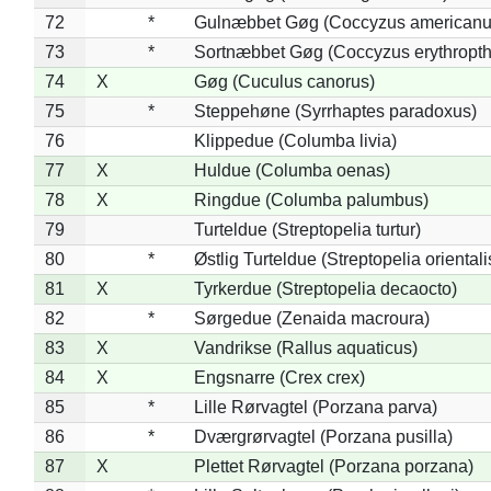
72
*
Gulnæbbet Gøg (Coccyzus americanu
73
*
Sortnæbbet Gøg (Coccyzus erythropt
74
X
Gøg (Cuculus canorus)
75
*
Steppehøne (Syrrhaptes paradoxus)
76
Klippedue (Columba livia)
77
X
Huldue (Columba oenas)
78
X
Ringdue (Columba palumbus)
79
Turteldue (Streptopelia turtur)
80
*
Østlig Turteldue (Streptopelia orientali
81
X
Tyrkerdue (Streptopelia decaocto)
82
*
Sørgedue (Zenaida macroura)
83
X
Vandrikse (Rallus aquaticus)
84
X
Engsnarre (Crex crex)
85
*
Lille Rørvagtel (Porzana parva)
86
*
Dværgrørvagtel (Porzana pusilla)
87
X
Plettet Rørvagtel (Porzana porzana)