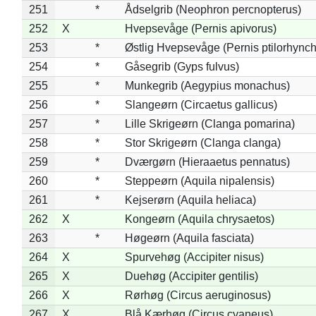
251
*
Ådselgrib (Neophron percnopterus)
252
X
Hvepsevåge (Pernis apivorus)
253
*
Østlig Hvepsevåge (Pernis ptilorhync
254
*
Gåsegrib (Gyps fulvus)
255
*
Munkegrib (Aegypius monachus)
256
*
Slangeørn (Circaetus gallicus)
257
*
Lille Skrigeørn (Clanga pomarina)
258
*
Stor Skrigeørn (Clanga clanga)
259
*
Dværgørn (Hieraaetus pennatus)
260
*
Steppeørn (Aquila nipalensis)
261
*
Kejserørn (Aquila heliaca)
262
X
Kongeørn (Aquila chrysaetos)
263
*
Høgeørn (Aquila fasciata)
264
X
Spurvehøg (Accipiter nisus)
265
X
Duehøg (Accipiter gentilis)
266
X
Rørhøg (Circus aeruginosus)
267
X
Blå Kærhøg (Circus cyaneus)