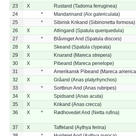
23
X
Rustand (Tadorna ferruginea)
24
*
Mandarinand (Aix galericulata)
25
*
Sibirisk Krikand (Sibirionetta formosa)
26
X
Atlingand (Spatula querquedula)
27
*
Blåvinget And (Spatula discors)
28
X
Skeand (Spatula clypeata)
29
X
Knarand (Mareca strepera)
30
X
Pibeand (Mareca penelope)
31
*
Amerikansk Pibeand (Mareca america
32
X
Gråand (Anas platyrhynchos)
33
*
Sortbrun And (Anas rubripes)
34
X
Spidsand (Anas acuta)
35
X
Krikand (Anas crecca)
36
X
*
Rødhovedet And (Netta rufina)
37
X
Taffeland (Aythya ferina)
38
*
Hvidøjet And (Aythya nyroca)