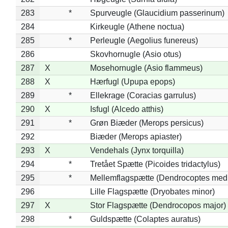
283
*
Spurveugle (Glaucidium passerinum)
284
Kirkeugle (Athene noctua)
285
*
Perleugle (Aegolius funereus)
286
Skovhornugle (Asio otus)
287
X
Mosehornugle (Asio flammeus)
288
X
Hærfugl (Upupa epops)
289
*
Ellekrage (Coracias garrulus)
290
X
Isfugl (Alcedo atthis)
291
*
Grøn Biæder (Merops persicus)
292
Biæder (Merops apiaster)
293
X
Vendehals (Jynx torquilla)
294
*
Tretået Spætte (Picoides tridactylus)
295
*
Mellemflagspætte (Dendrocoptes med
296
Lille Flagspætte (Dryobates minor)
297
X
Stor Flagspætte (Dendrocopos major)
298
*
Guldspætte (Colaptes auratus)