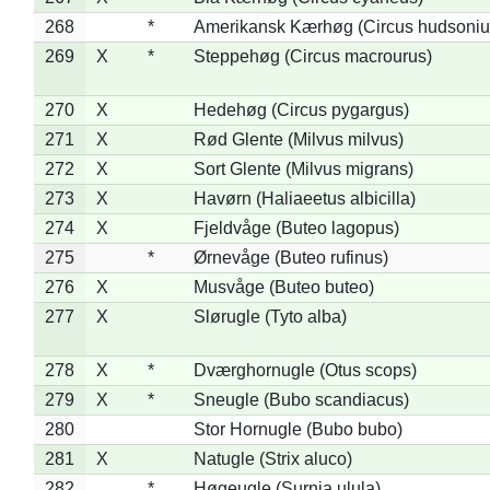
268
*
Amerikansk Kærhøg (Circus hudsoniu
269
X
*
Steppehøg (Circus macrourus)
270
X
Hedehøg (Circus pygargus)
271
X
Rød Glente (Milvus milvus)
272
X
Sort Glente (Milvus migrans)
273
X
Havørn (Haliaeetus albicilla)
274
X
Fjeldvåge (Buteo lagopus)
275
*
Ørnevåge (Buteo rufinus)
276
X
Musvåge (Buteo buteo)
277
X
Slørugle (Tyto alba)
278
X
*
Dværghornugle (Otus scops)
279
X
*
Sneugle (Bubo scandiacus)
280
Stor Hornugle (Bubo bubo)
281
X
Natugle (Strix aluco)
282
*
Høgeugle (Surnia ulula)