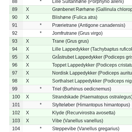
88
*
Lille Sultanhøne (Porphyrio alleni)
89
X
Grønbenet Rørhøne (Gallinula chloro
90
X
Blishøne (Fulica atra)
91
*
Prærietrane (Antigone canadensis)
92
*
Jomfrutrane (Grus virgo)
93
X
Trane (Grus grus)
94
X
Lille Lappedykker (Tachybaptus ruficol
95
X
Gråstrubet Lappedykker (Podiceps gr
96
X
Toppet Lappedykker (Podiceps cristat
97
X
Nordisk Lappedykker (Podiceps auritu
98
X
Sorthalset Lappedykker (Podiceps nigri
99
*
Triel (Burhinus oedicnemus)
100
X
Strandskade (Haematopus ostralegus
101
*
Stylteløber (Himantopus himantopus)
102
X
Klyde (Recurvirostra avosetta)
103
X
Vibe (Vanellus vanellus)
104
*
Steppevibe (Vanellus gregarius)