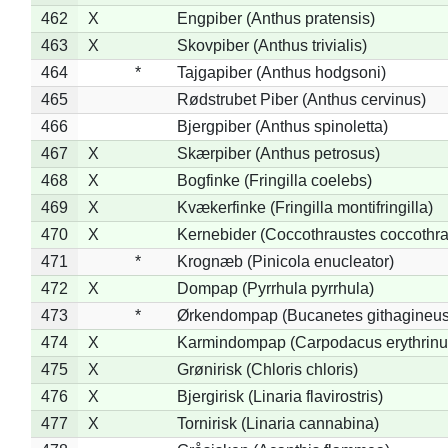
462
X
Engpiber (Anthus pratensis)
463
X
Skovpiber (Anthus trivialis)
464
*
Tajgapiber (Anthus hodgsoni)
465
Rødstrubet Piber (Anthus cervinus)
466
Bjergpiber (Anthus spinoletta)
467
X
Skærpiber (Anthus petrosus)
468
X
Bogfinke (Fringilla coelebs)
469
X
Kvækerfinke (Fringilla montifringilla)
470
X
Kernebider (Coccothraustes coccothra
471
*
Krognæb (Pinicola enucleator)
472
X
Dompap (Pyrrhula pyrrhula)
473
*
Ørkendompap (Bucanetes githagineus
474
X
Karmindompap (Carpodacus erythrinu
475
X
Grønirisk (Chloris chloris)
476
X
Bjergirisk (Linaria flavirostris)
477
X
Tornirisk (Linaria cannabina)