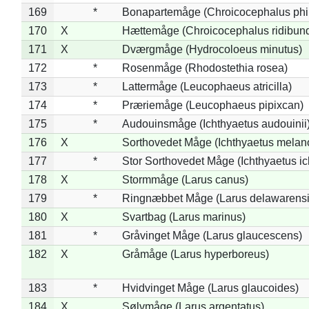
169
*
Bonapartemåge (Chroicocephalus phil
170
X
Hættemåge (Chroicocephalus ridibun
171
X
Dværgmåge (Hydrocoloeus minutus)
172
*
Rosenmåge (Rhodostethia rosea)
173
*
Lattermåge (Leucophaeus atricilla)
174
*
Præriemåge (Leucophaeus pipixcan)
175
*
Audouinsmåge (Ichthyaetus audouinii
176
X
Sorthovedet Måge (Ichthyaetus melan
177
*
Stor Sorthovedet Måge (Ichthyaetus ic
178
X
Stormmåge (Larus canus)
179
*
Ringnæbbet Måge (Larus delawarensi
180
X
Svartbag (Larus marinus)
181
*
Gråvinget Måge (Larus glaucescens)
182
X
Gråmåge (Larus hyperboreus)
183
*
Hvidvinget Måge (Larus glaucoides)
184
X
Sølvmåge (Larus argentatus)