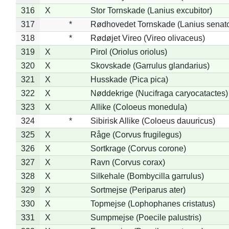
316
X
Stor Tornskade (Lanius excubitor)
317
*
Rødhovedet Tornskade (Lanius senato
318
*
Rødøjet Vireo (Vireo olivaceus)
319
X
Pirol (Oriolus oriolus)
320
X
Skovskade (Garrulus glandarius)
321
X
Husskade (Pica pica)
322
X
Nøddekrige (Nucifraga caryocatactes)
323
X
Allike (Coloeus monedula)
324
*
Sibirisk Allike (Coloeus dauuricus)
325
X
Råge (Corvus frugilegus)
326
X
Sortkrage (Corvus corone)
327
X
Ravn (Corvus corax)
328
X
Silkehale (Bombycilla garrulus)
329
X
Sortmejse (Periparus ater)
330
X
Topmejse (Lophophanes cristatus)
331
X
Sumpmejse (Poecile palustris)