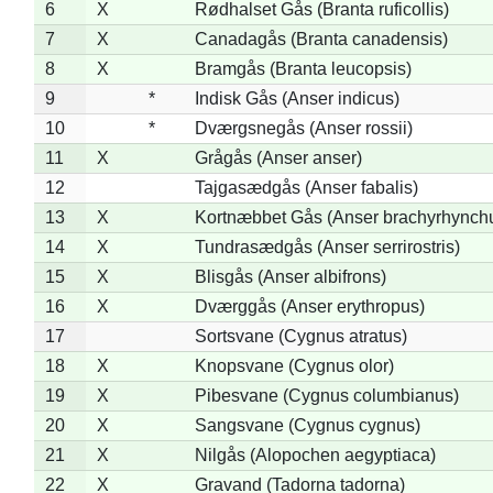
6
X
Rødhalset Gås (Branta ruficollis)
7
X
Canadagås (Branta canadensis)
8
X
Bramgås (Branta leucopsis)
9
*
Indisk Gås (Anser indicus)
10
*
Dværgsnegås (Anser rossii)
11
X
Grågås (Anser anser)
12
Tajgasædgås (Anser fabalis)
13
X
Kortnæbbet Gås (Anser brachyrhynch
14
X
Tundrasædgås (Anser serrirostris)
15
X
Blisgås (Anser albifrons)
16
X
Dværggås (Anser erythropus)
17
Sortsvane (Cygnus atratus)
18
X
Knopsvane (Cygnus olor)
19
X
Pibesvane (Cygnus columbianus)
20
X
Sangsvane (Cygnus cygnus)
21
X
Nilgås (Alopochen aegyptiaca)
22
X
Gravand (Tadorna tadorna)