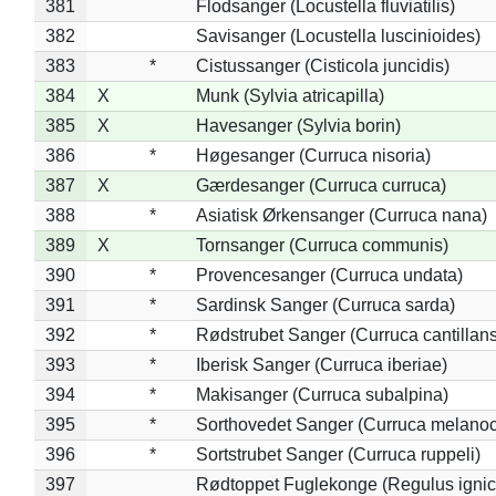
381
Flodsanger (Locustella fluviatilis)
382
Savisanger (Locustella luscinioides)
383
*
Cistussanger (Cisticola juncidis)
384
X
Munk (Sylvia atricapilla)
385
X
Havesanger (Sylvia borin)
386
*
Høgesanger (Curruca nisoria)
387
X
Gærdesanger (Curruca curruca)
388
*
Asiatisk Ørkensanger (Curruca nana)
389
X
Tornsanger (Curruca communis)
390
*
Provencesanger (Curruca undata)
391
*
Sardinsk Sanger (Curruca sarda)
392
*
Rødstrubet Sanger (Curruca cantillans
393
*
Iberisk Sanger (Curruca iberiae)
394
*
Makisanger (Curruca subalpina)
395
*
Sorthovedet Sanger (Curruca melano
396
*
Sortstrubet Sanger (Curruca ruppeli)
397
Rødtoppet Fuglekonge (Regulus ignica