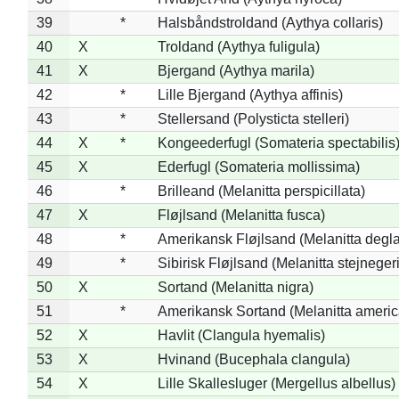
39
*
Halsbåndstroldand (Aythya collaris)
40
X
Troldand (Aythya fuligula)
41
X
Bjergand (Aythya marila)
42
*
Lille Bjergand (Aythya affinis)
43
*
Stellersand (Polysticta stelleri)
44
X
*
Kongeederfugl (Somateria spectabilis
45
X
Ederfugl (Somateria mollissima)
46
*
Brilleand (Melanitta perspicillata)
47
X
Fløjlsand (Melanitta fusca)
48
*
Amerikansk Fløjlsand (Melanitta degla
49
*
Sibirisk Fløjlsand (Melanitta stejnegeri
50
X
Sortand (Melanitta nigra)
51
*
Amerikansk Sortand (Melanitta ameri
52
X
Havlit (Clangula hyemalis)
53
X
Hvinand (Bucephala clangula)
54
X
Lille Skallesluger (Mergellus albellus)