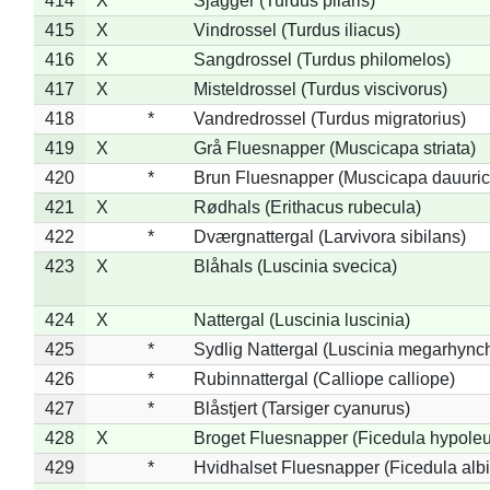
414
X
Sjagger (Turdus pilaris)
415
X
Vindrossel (Turdus iliacus)
416
X
Sangdrossel (Turdus philomelos)
417
X
Misteldrossel (Turdus viscivorus)
418
*
Vandredrossel (Turdus migratorius)
419
X
Grå Fluesnapper (Muscicapa striata)
420
*
Brun Fluesnapper (Muscicapa dauuric
421
X
Rødhals (Erithacus rubecula)
422
*
Dværgnattergal (Larvivora sibilans)
423
X
Blåhals (Luscinia svecica)
424
X
Nattergal (Luscinia luscinia)
425
*
Sydlig Nattergal (Luscinia megarhync
426
*
Rubinnattergal (Calliope calliope)
427
*
Blåstjert (Tarsiger cyanurus)
428
X
Broget Fluesnapper (Ficedula hypole
429
*
Hvidhalset Fluesnapper (Ficedula albic