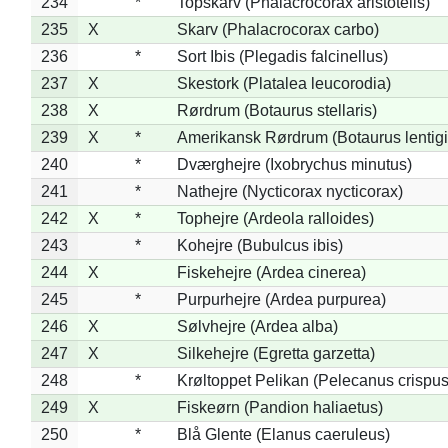
234
*
Topskarv (Phalacrocorax aristotelis)
235
X
Skarv (Phalacrocorax carbo)
236
*
Sort Ibis (Plegadis falcinellus)
237
X
Skestork (Platalea leucorodia)
238
X
Rørdrum (Botaurus stellaris)
239
X
*
Amerikansk Rørdrum (Botaurus lentig
240
*
Dværghejre (Ixobrychus minutus)
241
*
Nathejre (Nycticorax nycticorax)
242
X
*
Tophejre (Ardeola ralloides)
243
*
Kohejre (Bubulcus ibis)
244
X
Fiskehejre (Ardea cinerea)
245
*
Purpurhejre (Ardea purpurea)
246
X
Sølvhejre (Ardea alba)
247
X
Silkehejre (Egretta garzetta)
248
*
Krøltoppet Pelikan (Pelecanus crispus
249
X
Fiskeørn (Pandion haliaetus)
250
*
Blå Glente (Elanus caeruleus)