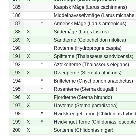
185
Kaspisk Måge (Larus cachinnans)
186
Middelhavssølvmåge (Larus michahell
187
*
Armensk Måge (Larus armenicus)
188
X
Sildemåge (Larus fuscus)
189
X
Sandterne (Gelochelidon nilotica)
190
Rovterne (Hydroprogne caspia)
191
X
Splitterne (Thalasseus sandvicensis)
192
*
Aztekerterne (Thalasseus elegans)
193
X
Dværgterne (Sternula albifrons)
194
*
Brilleterne (Onychoprion anaethetus)
195
*
Rosenterne (Sterna dougallii)
196
X
Fjordterne (Sterna hirundo)
197
X
Havterne (Sterna paradisaea)
198
*
Hvidskægget Terne (Chlidonias hybrid
199
X
*
Hvidvinget Terne (Chlidonias leucopte
200
X
Sortterne (Chlidonias niger)