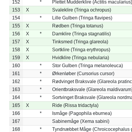
152
*
Plettet Mudderklire (Actitis macularius
153
X
Svaleklire (Tringa ochropus)
154
*
Lille Gulben (Tringa flavipes)
155
X
Rødben (Tringa totanus)
156
X
*
Damklire (Tringa stagnatilis)
157
X
Tinksmed (Tringa glareola)
158
X
Sortklire (Tringa erythropus)
159
X
Hvidklire (Tringa nebularia)
160
*
Stor Gulben (Tringa melanoleuca)
161
*
Ørkenløber (Cursorius cursor)
162
*
Rødvinget Braksvale (Glareola pratinc
163
*
Orientbraksvale (Glareola maldivarum
164
*
Sortvinget Braksvale (Glareola nordm
165
X
Ride (Rissa tridactyla)
166
*
Ismåge (Pagophila eburnea)
167
Sabinemåge (Xema sabini)
168
*
Tyndnæbbet Måge (Chroicocephalus 