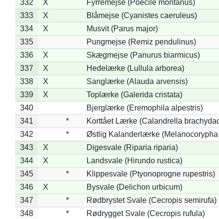
332
X
Fyrremejse (Poecile montanus)
333
X
Blåmejse (Cyanistes caeruleus)
334
X
Musvit (Parus major)
335
Pungmejse (Remiz pendulinus)
336
X
Skægmejse (Panurus biarmicus)
337
X
Hedelærke (Lullula arborea)
338
X
Sanglærke (Alauda arvensis)
339
X
Toplærke (Galerida cristata)
340
Bjerglærke (Eremophila alpestris)
341
*
Korttået Lærke (Calandrella brachydac
342
*
Østlig Kalanderlærke (Melanocorypha
343
X
Digesvale (Riparia riparia)
344
X
Landsvale (Hirundo rustica)
345
*
Klippesvale (Ptyonoprogne rupestris)
346
X
Bysvale (Delichon urbicum)
347
*
Rødbrystet Svale (Cecropis semirufa)
348
*
Rødrygget Svale (Cecropis rufula)