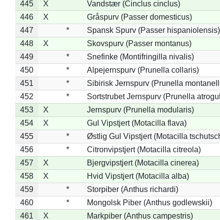
445
X
Vandstær (Cinclus cinclus)
446
X
Gråspurv (Passer domesticus)
447
*
Spansk Spurv (Passer hispaniolensis)
448
X
Skovspurv (Passer montanus)
449
*
Snefinke (Montifringilla nivalis)
450
*
Alpejernspurv (Prunella collaris)
451
*
Sibirisk Jernspurv (Prunella montanell
452
*
Sortstrubet Jernspurv (Prunella atrogul
453
X
Jernspurv (Prunella modularis)
454
X
Gul Vipstjert (Motacilla flava)
455
*
Østlig Gul Vipstjert (Motacilla tschuts
456
*
Citronvipstjert (Motacilla citreola)
457
X
Bjergvipstjert (Motacilla cinerea)
458
X
Hvid Vipstjert (Motacilla alba)
459
*
Storpiber (Anthus richardi)
460
*
Mongolsk Piber (Anthus godlewskii)
461
X
Markpiber (Anthus campestris)