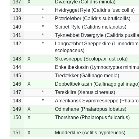
137
X
Dværgryle (Calidris minuta)
138
*
Hvidrygget Ryle (Calidris fuscicollis)
139
*
Prærieløber (Calidris subruficollis)
140
*
Stribet Ryle (Calidris melanotos)
141
*
Tyknæbbet Dværgryle (Calidris pusilla
142
*
Langnæbbet Sneppeklire (Limnodrom
scolopaceus)
143
X
Skovsneppe (Scolopax rusticola)
144
Enkeltbekkasin (Lymnocryptes minimu
145
Tredækker (Gallinago media)
146
X
Dobbeltbekkasin (Gallinago gallinago
147
*
Terekklire (Xenus cinereus)
148
*
Amerikansk Svømmesneppe (Phalaropu
149
X
Odinshane (Phalaropus lobatus)
150
X
Thorshane (Phalaropus fulicarius)
151
X
Mudderklire (Actitis hypoleucos)