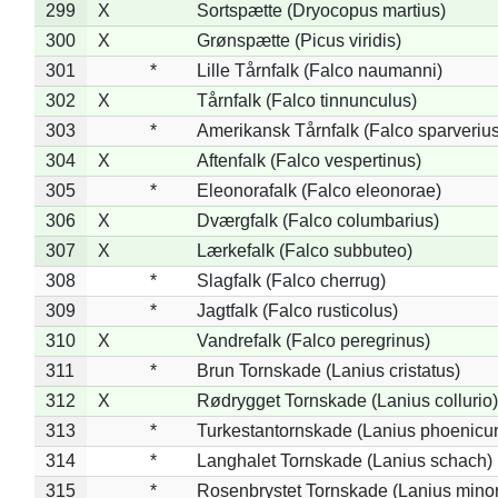
299
X
Sortspætte (Dryocopus martius)
300
X
Grønspætte (Picus viridis)
301
*
Lille Tårnfalk (Falco naumanni)
302
X
Tårnfalk (Falco tinnunculus)
303
*
Amerikansk Tårnfalk (Falco sparverius
304
X
Aftenfalk (Falco vespertinus)
305
*
Eleonorafalk (Falco eleonorae)
306
X
Dværgfalk (Falco columbarius)
307
X
Lærkefalk (Falco subbuteo)
308
*
Slagfalk (Falco cherrug)
309
*
Jagtfalk (Falco rusticolus)
310
X
Vandrefalk (Falco peregrinus)
311
*
Brun Tornskade (Lanius cristatus)
312
X
Rødrygget Tornskade (Lanius collurio)
313
*
Turkestantornskade (Lanius phoenicur
314
*
Langhalet Tornskade (Lanius schach)
315
*
Rosenbrystet Tornskade (Lanius minor