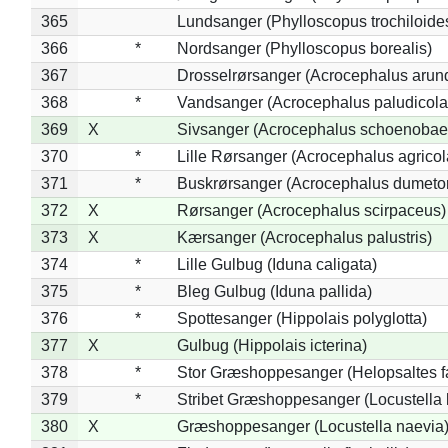
365
Lundsanger (Phylloscopus trochiloide
366
*
Nordsanger (Phylloscopus borealis)
367
Drosselrørsanger (Acrocephalus arun
368
*
Vandsanger (Acrocephalus paludicola
369
X
Sivsanger (Acrocephalus schoenobae
370
*
Lille Rørsanger (Acrocephalus agricol
371
*
Buskrørsanger (Acrocephalus dumeto
372
X
Rørsanger (Acrocephalus scirpaceus)
373
X
Kærsanger (Acrocephalus palustris)
374
*
Lille Gulbug (Iduna caligata)
375
*
Bleg Gulbug (Iduna pallida)
376
*
Spottesanger (Hippolais polyglotta)
377
X
Gulbug (Hippolais icterina)
378
*
Stor Græshoppesanger (Helopsaltes fa
379
*
Stribet Græshoppesanger (Locustella 
380
X
Græshoppesanger (Locustella naevia