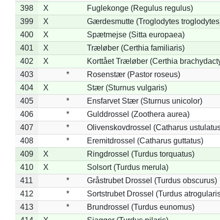
398
X
Fuglekonge (Regulus regulus)
399
X
Gærdesmutte (Troglodytes troglodytes
400
X
Spætmejse (Sitta europaea)
401
X
Træløber (Certhia familiaris)
402
X
Korttået Træløber (Certhia brachydact
403
*
Rosenstær (Pastor roseus)
404
X
Stær (Sturnus vulgaris)
405
*
Ensfarvet Stær (Sturnus unicolor)
406
*
Gulddrossel (Zoothera aurea)
407
*
Olivenskovdrossel (Catharus ustulatus
408
*
Eremitdrossel (Catharus guttatus)
409
X
Ringdrossel (Turdus torquatus)
410
X
Solsort (Turdus merula)
411
*
Gråstrubet Drossel (Turdus obscurus)
412
*
Sortstrubet Drossel (Turdus atrogularis
413
*
Brundrossel (Turdus eunomus)