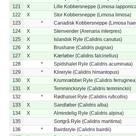
121
X
Lille Kobbersneppe (Limosa lapponic
122
X
Stor Kobbersneppe (Limosa limosa)
123
*
Canadisk Kobbersneppe (Limosa hae
124
X
Stenvender (Arenaria interpres)
125
X
Islandsk Ryle (Calidris canutus)
126
X
Brushane (Calidris pugnax)
127
X
Kærløber (Calidris falcinellus)
128
*
Spidshalet Ryle (Calidris acuminata)
129
*
Klireryle (Calidris himantopus)
130
X
Krumnæbbet Ryle (Calidris ferruginea
131
X
Temmincksryle (Calidris temminckii)
132
*
Rødhalset Ryle (Calidris ruficollis)
133
X
Sandløber (Calidris alba)
134
X
Almindelig Ryle (Calidris alpina)
135
Sortgrå Ryle (Calidris maritima)
136
*
Bairdsryle (Calidris bairdii)