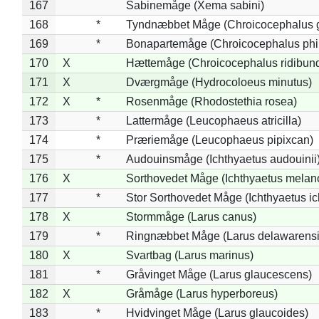
167
Sabinemåge (Xema sabini)
168
*
Tyndnæbbet Måge (Chroicocephalus 
169
*
Bonapartemåge (Chroicocephalus phil
170
X
Hættemåge (Chroicocephalus ridibun
171
X
Dværgmåge (Hydrocoloeus minutus)
172
X
*
Rosenmåge (Rhodostethia rosea)
173
*
Lattermåge (Leucophaeus atricilla)
174
*
Præriemåge (Leucophaeus pipixcan)
175
*
Audouinsmåge (Ichthyaetus audouinii
176
X
Sorthovedet Måge (Ichthyaetus melan
177
*
Stor Sorthovedet Måge (Ichthyaetus ic
178
X
Stormmåge (Larus canus)
179
*
Ringnæbbet Måge (Larus delawarensi
180
X
Svartbag (Larus marinus)
181
*
Gråvinget Måge (Larus glaucescens)
182
X
Gråmåge (Larus hyperboreus)
183
*
Hvidvinget Måge (Larus glaucoides)