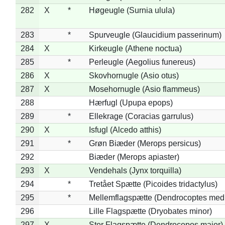
282
X
*
Høgeugle (Surnia ulula)
283
*
Spurveugle (Glaucidium passerinum)
284
X
Kirkeugle (Athene noctua)
285
*
Perleugle (Aegolius funereus)
286
X
Skovhornugle (Asio otus)
287
X
Mosehornugle (Asio flammeus)
288
Hærfugl (Upupa epops)
289
*
Ellekrage (Coracias garrulus)
290
X
Isfugl (Alcedo atthis)
291
*
Grøn Biæder (Merops persicus)
292
Biæder (Merops apiaster)
293
X
Vendehals (Jynx torquilla)
294
*
Tretået Spætte (Picoides tridactylus)
295
*
Mellemflagspætte (Dendrocoptes med
296
Lille Flagspætte (Dryobates minor)
297
X
Stor Flagspætte (Dendrocopos major)