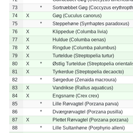
73
*
Sortnæbbet Gøg (Coccyzus erythropt
74
X
Gøg (Cuculus canorus)
75
*
Steppehøne (Syrrhaptes paradoxus)
76
X
Klippedue (Columba livia)
77
X
Huldue (Columba oenas)
78
X
Ringdue (Columba palumbus)
79
X
Turteldue (Streptopelia turtur)
80
X
*
Østlig Turteldue (Streptopelia orientali
81
X
Tyrkerdue (Streptopelia decaocto)
82
*
Sørgedue (Zenaida macroura)
83
X
Vandrikse (Rallus aquaticus)
84
X
Engsnarre (Crex crex)
85
*
Lille Rørvagtel (Porzana parva)
86
*
Dværgrørvagtel (Porzana pusilla)
87
X
Plettet Rørvagtel (Porzana porzana)
88
*
Lille Sultanhøne (Porphyrio alleni)