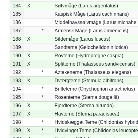
184
X
Sølvmåge (Larus argentatus)
185
Kaspisk Måge (Larus cachinnans)
186
Middelhavssølvmåge (Larus michahell
187
*
Armensk Måge (Larus armenicus)
188
X
Sildemåge (Larus fuscus)
189
Sandterne (Gelochelidon nilotica)
190
X
Rovterne (Hydroprogne caspia)
191
X
Splitterne (Thalasseus sandvicensis)
192
*
Aztekerterne (Thalasseus elegans)
193
X
Dværgterne (Sternula albifrons)
194
*
Brilleterne (Onychoprion anaethetus)
195
*
Rosenterne (Sterna dougallii)
196
X
Fjordterne (Sterna hirundo)
197
X
Havterne (Sterna paradisaea)
198
*
Hvidskægget Terne (Chlidonias hybrid
199
X
*
Hvidvinget Terne (Chlidonias leucopte