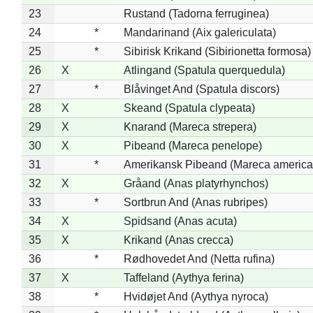
23
Rustand (Tadorna ferruginea)
24
*
Mandarinand (Aix galericulata)
25
*
Sibirisk Krikand (Sibirionetta formosa)
26
X
Atlingand (Spatula querquedula)
27
*
Blåvinget And (Spatula discors)
28
X
Skeand (Spatula clypeata)
29
X
Knarand (Mareca strepera)
30
X
Pibeand (Mareca penelope)
31
*
Amerikansk Pibeand (Mareca america
32
X
Gråand (Anas platyrhynchos)
33
*
Sortbrun And (Anas rubripes)
34
X
Spidsand (Anas acuta)
35
X
Krikand (Anas crecca)
36
*
Rødhovedet And (Netta rufina)
37
X
Taffeland (Aythya ferina)
38
*
Hvidøjet And (Aythya nyroca)