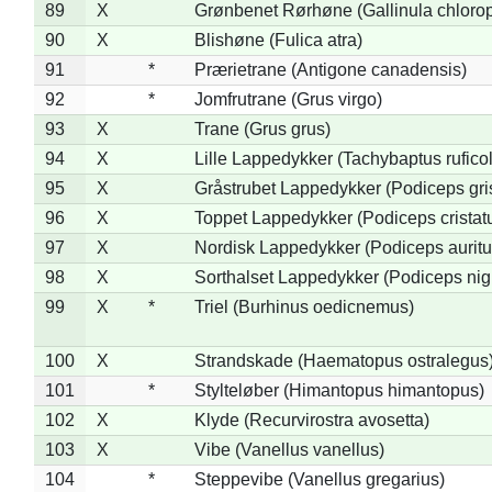
89
X
Grønbenet Rørhøne (Gallinula chloro
90
X
Blishøne (Fulica atra)
91
*
Prærietrane (Antigone canadensis)
92
*
Jomfrutrane (Grus virgo)
93
X
Trane (Grus grus)
94
X
Lille Lappedykker (Tachybaptus ruficol
95
X
Gråstrubet Lappedykker (Podiceps gr
96
X
Toppet Lappedykker (Podiceps cristat
97
X
Nordisk Lappedykker (Podiceps auritu
98
X
Sorthalset Lappedykker (Podiceps nigri
99
X
*
Triel (Burhinus oedicnemus)
100
X
Strandskade (Haematopus ostralegus
101
*
Stylteløber (Himantopus himantopus)
102
X
Klyde (Recurvirostra avosetta)
103
X
Vibe (Vanellus vanellus)
104
*
Steppevibe (Vanellus gregarius)