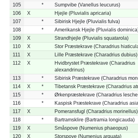
105
*
Sumpvibe (Vanellus leucurus)
106
X
Hjejle (Pluvialis apricaria)
107
*
Sibirisk Hjejle (Pluvialis fulva)
108
*
Amerikansk Hjejle (Pluvialis dominica
109
X
Strandhjejle (Pluvialis squatarola)
110
X
Stor Præstekrave (Charadrius hiaticul
111
X
Lille Præstekrave (Charadrius dubius)
112
X
Hvidbrystet Præstekrave (Charadrius
alexandrinus)
113
*
Sibirisk Præstekrave (Charadrius mon
114
X
*
Tibetansk Præstekrave (Charadrius atr
115
*
Ørkenpræstekrave (Charadrius leschen
116
*
Kaspisk Præstekrave (Charadrius asia
117
X
Pomeransfugl (Charadrius morinellus)
118
*
Bartramsklire (Bartramia longicauda)
119
X
Småspove (Numenius phaeopus)
120
X
Storspove (Numenius arquata)