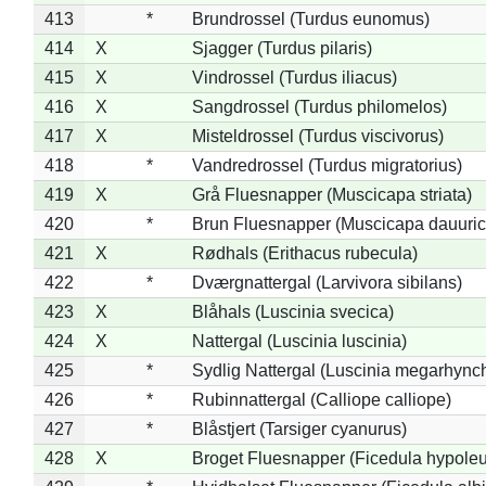
413
*
Brundrossel (Turdus eunomus)
414
X
Sjagger (Turdus pilaris)
415
X
Vindrossel (Turdus iliacus)
416
X
Sangdrossel (Turdus philomelos)
417
X
Misteldrossel (Turdus viscivorus)
418
*
Vandredrossel (Turdus migratorius)
419
X
Grå Fluesnapper (Muscicapa striata)
420
*
Brun Fluesnapper (Muscicapa dauuric
421
X
Rødhals (Erithacus rubecula)
422
*
Dværgnattergal (Larvivora sibilans)
423
X
Blåhals (Luscinia svecica)
424
X
Nattergal (Luscinia luscinia)
425
*
Sydlig Nattergal (Luscinia megarhync
426
*
Rubinnattergal (Calliope calliope)
427
*
Blåstjert (Tarsiger cyanurus)
428
X
Broget Fluesnapper (Ficedula hypole