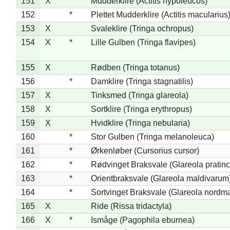
151
X
Mudderklire (Actitis hypoleucos)
152
*
Plettet Mudderklire (Actitis macularius
153
X
Svaleklire (Tringa ochropus)
154
X
*
Lille Gulben (Tringa flavipes)
155
X
Rødben (Tringa totanus)
156
*
Damklire (Tringa stagnatilis)
157
X
Tinksmed (Tringa glareola)
158
X
Sortklire (Tringa erythropus)
159
X
Hvidklire (Tringa nebularia)
160
*
Stor Gulben (Tringa melanoleuca)
161
*
Ørkenløber (Cursorius cursor)
162
*
Rødvinget Braksvale (Glareola pratinc
163
*
Orientbraksvale (Glareola maldivarum
164
*
Sortvinget Braksvale (Glareola nordm
165
X
Ride (Rissa tridactyla)
166
X
*
Ismåge (Pagophila eburnea)