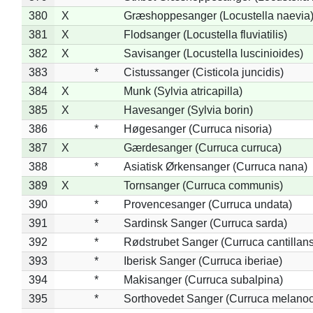
380
X
Græshoppesanger (Locustella naevia
381
X
Flodsanger (Locustella fluviatilis)
382
X
Savisanger (Locustella luscinioides)
383
*
Cistussanger (Cisticola juncidis)
384
X
Munk (Sylvia atricapilla)
385
X
Havesanger (Sylvia borin)
386
*
Høgesanger (Curruca nisoria)
387
X
Gærdesanger (Curruca curruca)
388
*
Asiatisk Ørkensanger (Curruca nana)
389
X
Tornsanger (Curruca communis)
390
*
Provencesanger (Curruca undata)
391
*
Sardinsk Sanger (Curruca sarda)
392
*
Rødstrubet Sanger (Curruca cantillans
393
*
Iberisk Sanger (Curruca iberiae)
394
*
Makisanger (Curruca subalpina)
395
*
Sorthovedet Sanger (Curruca melano