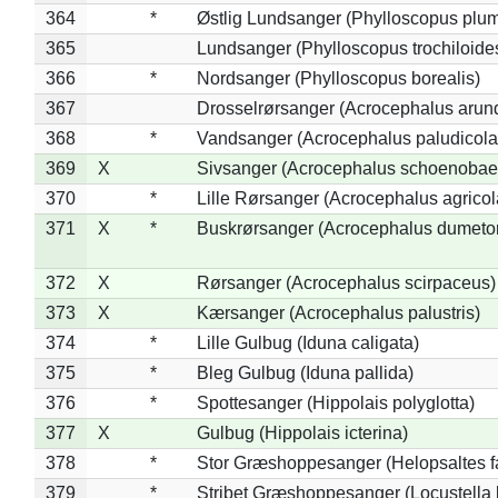
364
*
Østlig Lundsanger (Phylloscopus plum
365
Lundsanger (Phylloscopus trochiloide
366
*
Nordsanger (Phylloscopus borealis)
367
Drosselrørsanger (Acrocephalus arun
368
*
Vandsanger (Acrocephalus paludicola
369
X
Sivsanger (Acrocephalus schoenobae
370
*
Lille Rørsanger (Acrocephalus agricol
371
X
*
Buskrørsanger (Acrocephalus dumeto
372
X
Rørsanger (Acrocephalus scirpaceus)
373
X
Kærsanger (Acrocephalus palustris)
374
*
Lille Gulbug (Iduna caligata)
375
*
Bleg Gulbug (Iduna pallida)
376
*
Spottesanger (Hippolais polyglotta)
377
X
Gulbug (Hippolais icterina)
378
*
Stor Græshoppesanger (Helopsaltes fa
379
*
Stribet Græshoppesanger (Locustella 