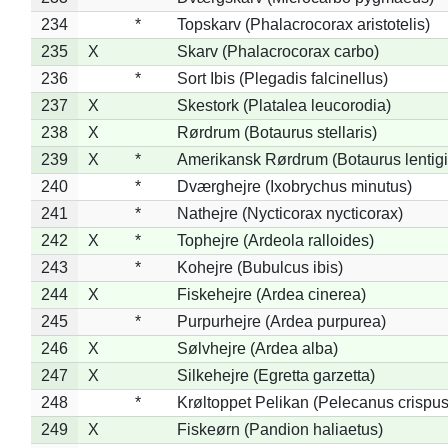
234
*
Topskarv (Phalacrocorax aristotelis)
235
X
Skarv (Phalacrocorax carbo)
236
*
Sort Ibis (Plegadis falcinellus)
237
X
Skestork (Platalea leucorodia)
238
X
Rørdrum (Botaurus stellaris)
239
X
*
Amerikansk Rørdrum (Botaurus lentig
240
*
Dværghejre (Ixobrychus minutus)
241
*
Nathejre (Nycticorax nycticorax)
242
X
*
Tophejre (Ardeola ralloides)
243
*
Kohejre (Bubulcus ibis)
244
X
Fiskehejre (Ardea cinerea)
245
*
Purpurhejre (Ardea purpurea)
246
X
Sølvhejre (Ardea alba)
247
X
Silkehejre (Egretta garzetta)
248
*
Krøltoppet Pelikan (Pelecanus crispus
249
X
Fiskeørn (Pandion haliaetus)