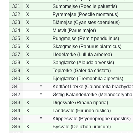
331
X
Sumpmejse (Poecile palustris)
332
X
Fyrremejse (Poecile montanus)
333
X
Blåmejse (Cyanistes caeruleus)
334
X
Musvit (Parus major)
335
X
Pungmejse (Remiz pendulinus)
336
X
Skægmejse (Panurus biarmicus)
337
X
Hedelærke (Lullula arborea)
338
X
Sanglærke (Alauda arvensis)
339
X
Toplærke (Galerida cristata)
340
X
Bjerglærke (Eremophila alpestris)
341
*
Korttået Lærke (Calandrella brachydac
342
*
Østlig Kalanderlærke (Melanocorypha
343
X
Digesvale (Riparia riparia)
344
X
Landsvale (Hirundo rustica)
345
*
Klippesvale (Ptyonoprogne rupestris)
346
X
Bysvale (Delichon urbicum)