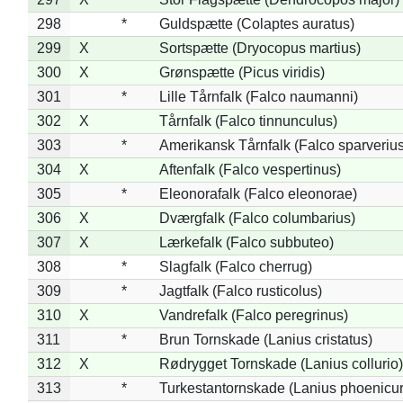
298
*
Guldspætte (Colaptes auratus)
299
X
Sortspætte (Dryocopus martius)
300
X
Grønspætte (Picus viridis)
301
*
Lille Tårnfalk (Falco naumanni)
302
X
Tårnfalk (Falco tinnunculus)
303
*
Amerikansk Tårnfalk (Falco sparverius
304
X
Aftenfalk (Falco vespertinus)
305
*
Eleonorafalk (Falco eleonorae)
306
X
Dværgfalk (Falco columbarius)
307
X
Lærkefalk (Falco subbuteo)
308
*
Slagfalk (Falco cherrug)
309
*
Jagtfalk (Falco rusticolus)
310
X
Vandrefalk (Falco peregrinus)
311
*
Brun Tornskade (Lanius cristatus)
312
X
Rødrygget Tornskade (Lanius collurio)
313
*
Turkestantornskade (Lanius phoenicur