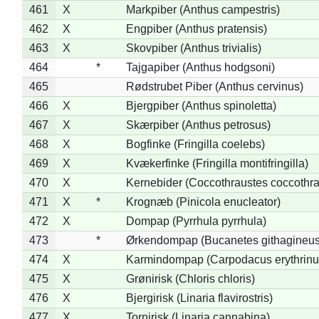
461
X
Markpiber (Anthus campestris)
462
X
Engpiber (Anthus pratensis)
463
X
Skovpiber (Anthus trivialis)
464
*
Tajgapiber (Anthus hodgsoni)
465
Rødstrubet Piber (Anthus cervinus)
466
X
Bjergpiber (Anthus spinoletta)
467
X
Skærpiber (Anthus petrosus)
468
X
Bogfinke (Fringilla coelebs)
469
X
Kvækerfinke (Fringilla montifringilla)
470
X
Kernebider (Coccothraustes coccothra
471
X
*
Krognæb (Pinicola enucleator)
472
X
Dompap (Pyrrhula pyrrhula)
473
*
Ørkendompap (Bucanetes githagineus
474
X
Karmindompap (Carpodacus erythrinu
475
X
Grønirisk (Chloris chloris)
476
X
Bjergirisk (Linaria flavirostris)
477
X
Tornirisk (Linaria cannabina)