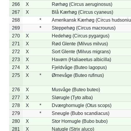
266
X
Rørhøg (Circus aeruginosus)
267
X
Blå Kærhøg (Circus cyaneus)
268
*
Amerikansk Kærhøg (Circus hudsoniu
269
*
Steppehøg (Circus macrourus)
270
X
Hedehøg (Circus pygargus)
271
X
Rød Glente (Milvus milvus)
272
X
Sort Glente (Milvus migrans)
273
X
Havørn (Haliaeetus albicilla)
274
X
Fjeldvåge (Buteo lagopus)
275
X
*
Ørnevåge (Buteo rufinus)
276
X
Musvåge (Buteo buteo)
277
X
Slørugle (Tyto alba)
278
X
*
Dværghornugle (Otus scops)
279
*
Sneugle (Bubo scandiacus)
280
X
Stor Hornugle (Bubo bubo)
281
X
Natugle (Strix aluco)