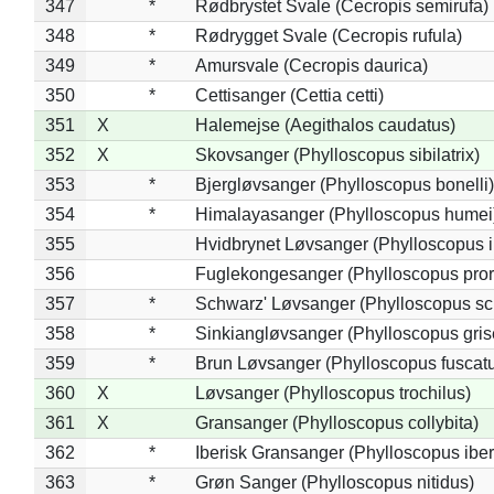
347
*
Rødbrystet Svale (Cecropis semirufa)
348
*
Rødrygget Svale (Cecropis rufula)
349
*
Amursvale (Cecropis daurica)
350
*
Cettisanger (Cettia cetti)
351
X
Halemejse (Aegithalos caudatus)
352
X
Skovsanger (Phylloscopus sibilatrix)
353
*
Bjergløvsanger (Phylloscopus bonelli)
354
*
Himalayasanger (Phylloscopus humei
355
Hvidbrynet Løvsanger (Phylloscopus i
356
Fuglekongesanger (Phylloscopus pror
357
*
Schwarz' Løvsanger (Phylloscopus sc
358
*
Sinkiangløvsanger (Phylloscopus gris
359
*
Brun Løvsanger (Phylloscopus fuscat
360
X
Løvsanger (Phylloscopus trochilus)
361
X
Gransanger (Phylloscopus collybita)
362
*
Iberisk Gransanger (Phylloscopus iber
363
*
Grøn Sanger (Phylloscopus nitidus)