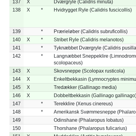
137
X
Dværgryle (Calidris minuta)
138
X
*
Hvidrygget Ryle (Calidris fuscicollis)
139
*
Prærieløber (Calidris subruficollis)
140
X
*
Stribet Ryle (Calidris melanotos)
141
*
Tyknæbbet Dværgryle (Calidris pusilla
142
*
Langnæbbet Sneppeklire (Limnodrom
scolopaceus)
143
X
Skovsneppe (Scolopax rusticola)
144
X
Enkeltbekkasin (Lymnocryptes minimu
145
X
Tredækker (Gallinago media)
146
X
Dobbeltbekkasin (Gallinago gallinago
147
*
Terekklire (Xenus cinereus)
148
*
Amerikansk Svømmesneppe (Phalaropu
149
Odinshane (Phalaropus lobatus)
150
Thorshane (Phalaropus fulicarius)