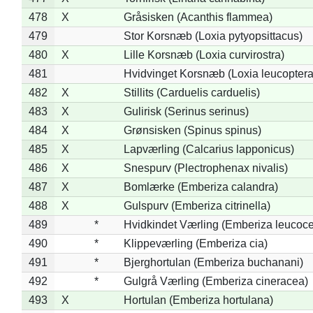
478
X
Gråsisken (Acanthis flammea)
479
Stor Korsnæb (Loxia pytyopsittacus)
480
X
Lille Korsnæb (Loxia curvirostra)
481
Hvidvinget Korsnæb (Loxia leucoptera
482
X
Stillits (Carduelis carduelis)
483
X
Gulirisk (Serinus serinus)
484
X
Grønsisken (Spinus spinus)
485
X
Lapværling (Calcarius lapponicus)
486
X
Snespurv (Plectrophenax nivalis)
487
X
Bomlærke (Emberiza calandra)
488
X
Gulspurv (Emberiza citrinella)
489
*
Hvidkindet Værling (Emberiza leucoc
490
*
Klippeværling (Emberiza cia)
491
*
Bjerghortulan (Emberiza buchanani)
492
*
Gulgrå Værling (Emberiza cineracea)
493
X
Hortulan (Emberiza hortulana)