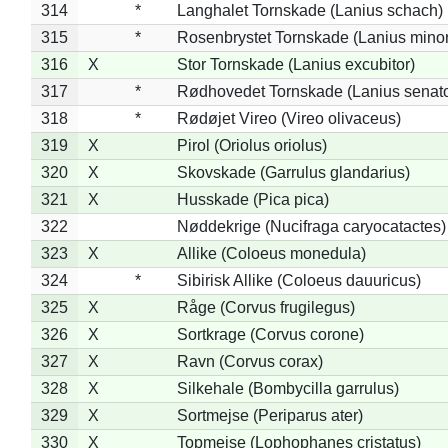
314
*
Langhalet Tornskade (Lanius schach)
315
*
Rosenbrystet Tornskade (Lanius minor
316
X
Stor Tornskade (Lanius excubitor)
317
*
Rødhovedet Tornskade (Lanius senato
318
*
Rødøjet Vireo (Vireo olivaceus)
319
X
Pirol (Oriolus oriolus)
320
X
Skovskade (Garrulus glandarius)
321
X
Husskade (Pica pica)
322
Nøddekrige (Nucifraga caryocatactes)
323
X
Allike (Coloeus monedula)
324
*
Sibirisk Allike (Coloeus dauuricus)
325
X
Råge (Corvus frugilegus)
326
X
Sortkrage (Corvus corone)
327
X
Ravn (Corvus corax)
328
X
Silkehale (Bombycilla garrulus)
329
X
Sortmejse (Periparus ater)
330
X
Topmejse (Lophophanes cristatus)