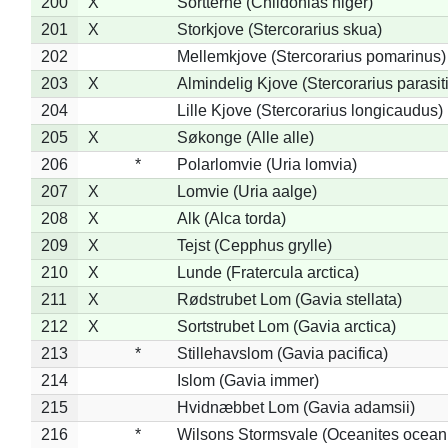
200
X
Sortterne (Chlidonias niger)
201
X
Storkjove (Stercorarius skua)
202
Mellemkjove (Stercorarius pomarinus)
203
X
Almindelig Kjove (Stercorarius parasit
204
Lille Kjove (Stercorarius longicaudus)
205
X
Søkonge (Alle alle)
206
*
Polarlomvie (Uria lomvia)
207
X
Lomvie (Uria aalge)
208
X
Alk (Alca torda)
209
X
Tejst (Cepphus grylle)
210
X
Lunde (Fratercula arctica)
211
X
Rødstrubet Lom (Gavia stellata)
212
X
Sortstrubet Lom (Gavia arctica)
213
*
Stillehavslom (Gavia pacifica)
214
Islom (Gavia immer)
215
Hvidnæbbet Lom (Gavia adamsii)
216
*
Wilsons Stormsvale (Oceanites ocean