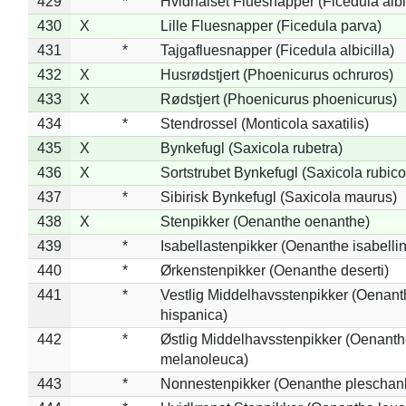
429
*
Hvidhalset Fluesnapper (Ficedula albic
430
X
Lille Fluesnapper (Ficedula parva)
431
*
Tajgafluesnapper (Ficedula albicilla)
432
X
Husrødstjert (Phoenicurus ochruros)
433
X
Rødstjert (Phoenicurus phoenicurus)
434
*
Stendrossel (Monticola saxatilis)
435
X
Bynkefugl (Saxicola rubetra)
436
X
Sortstrubet Bynkefugl (Saxicola rubico
437
*
Sibirisk Bynkefugl (Saxicola maurus)
438
X
Stenpikker (Oenanthe oenanthe)
439
*
Isabellastenpikker (Oenanthe isabelli
440
*
Ørkenstenpikker (Oenanthe deserti)
441
*
Vestlig Middelhavsstenpikker (Oenant
hispanica)
442
*
Østlig Middelhavsstenpikker (Oenant
melanoleuca)
443
*
Nonnestenpikker (Oenanthe pleschan