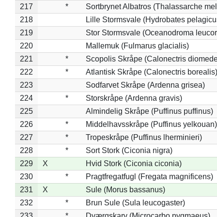
217
*
Sortbrynet Albatros (Thalassarche me
218
Lille Stormsvale (Hydrobates pelagicu
219
Stor Stormsvale (Oceanodroma leuco
220
Mallemuk (Fulmarus glacialis)
221
*
Scopolis Skråpe (Calonectris diomed
222
*
Atlantisk Skråpe (Calonectris borealis
223
Sodfarvet Skråpe (Ardenna grisea)
224
*
Storskråpe (Ardenna gravis)
225
Almindelig Skråpe (Puffinus puffinus)
226
*
Middelhavsskråpe (Puffinus yelkouan)
227
*
Tropeskråpe (Puffinus lherminieri)
228
*
Sort Stork (Ciconia nigra)
229
X
Hvid Stork (Ciconia ciconia)
230
*
Pragtfregatfugl (Fregata magnificens)
231
X
Sule (Morus bassanus)
232
*
Brun Sule (Sula leucogaster)
233
*
Dværgskarv (Microcarbo pygmaeus)