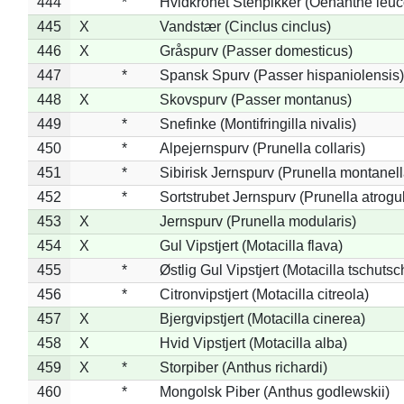
444
*
Hvidkronet Stenpikker (Oenanthe leu
445
X
Vandstær (Cinclus cinclus)
446
X
Gråspurv (Passer domesticus)
447
*
Spansk Spurv (Passer hispaniolensis)
448
X
Skovspurv (Passer montanus)
449
*
Snefinke (Montifringilla nivalis)
450
*
Alpejernspurv (Prunella collaris)
451
*
Sibirisk Jernspurv (Prunella montanell
452
*
Sortstrubet Jernspurv (Prunella atrogul
453
X
Jernspurv (Prunella modularis)
454
X
Gul Vipstjert (Motacilla flava)
455
*
Østlig Gul Vipstjert (Motacilla tschuts
456
*
Citronvipstjert (Motacilla citreola)
457
X
Bjergvipstjert (Motacilla cinerea)
458
X
Hvid Vipstjert (Motacilla alba)
459
X
*
Storpiber (Anthus richardi)
460
*
Mongolsk Piber (Anthus godlewskii)