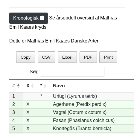
Se årsopdelt oversigt af
Mathias
Kronologisk
Emil Kaae
s kryds
Dette er Mathias Emil Kaaes Danske Arter
Copy
CSV
Excel
PDF
Print
Søg:
#
X
*
Navn
1
*
Urfugl (Lyrurus tetrix)
2
X
Agerhøne (Perdix perdix)
3
X
Vagtel (Coturnix coturnix)
4
X
Fasan (Phasianus colchicus)
5
X
Knortegås (Branta bernicla)