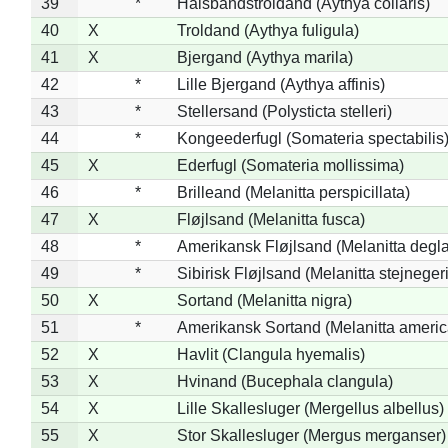
39
*
Halsbåndstroldand (Aythya collaris)
40
X
Troldand (Aythya fuligula)
41
X
Bjergand (Aythya marila)
42
*
Lille Bjergand (Aythya affinis)
43
*
Stellersand (Polysticta stelleri)
44
*
Kongeederfugl (Somateria spectabilis
45
X
Ederfugl (Somateria mollissima)
46
*
Brilleand (Melanitta perspicillata)
47
X
Fløjlsand (Melanitta fusca)
48
*
Amerikansk Fløjlsand (Melanitta degla
49
*
Sibirisk Fløjlsand (Melanitta stejnegeri
50
X
Sortand (Melanitta nigra)
51
*
Amerikansk Sortand (Melanitta ameri
52
X
Havlit (Clangula hyemalis)
53
X
Hvinand (Bucephala clangula)
54
X
Lille Skallesluger (Mergellus albellus)
55
X
Stor Skallesluger (Mergus merganser)