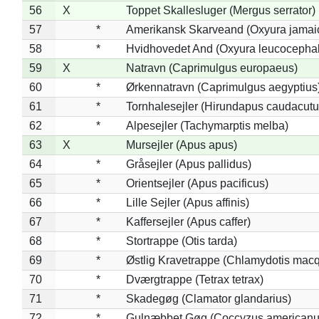
56
X
Toppet Skallesluger (Mergus serrator)
57
*
Amerikansk Skarveand (Oxyura jamai
58
*
Hvidhovedet And (Oxyura leucocepha
59
X
Natravn (Caprimulgus europaeus)
60
*
Ørkennatravn (Caprimulgus aegyptius
61
*
Tornhalesejler (Hirundapus caudacutu
62
*
Alpesejler (Tachymarptis melba)
63
X
Mursejler (Apus apus)
64
*
Gråsejler (Apus pallidus)
65
*
Orientsejler (Apus pacificus)
66
*
Lille Sejler (Apus affinis)
67
*
Kaffersejler (Apus caffer)
68
*
Stortrappe (Otis tarda)
69
*
Østlig Kravetrappe (Chlamydotis macq
70
*
Dværgtrappe (Tetrax tetrax)
71
*
Skadegøg (Clamator glandarius)
72
*
Gulnæbbet Gøg (Coccyzus americanu