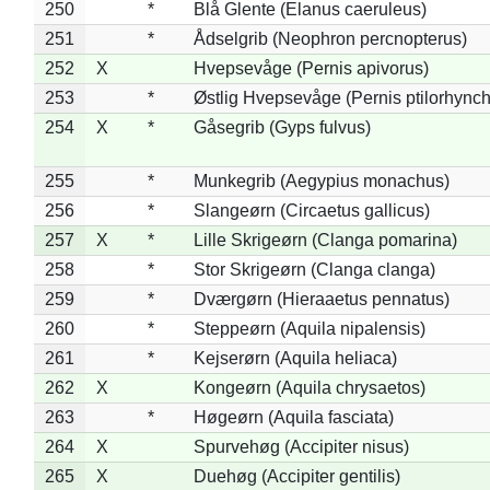
250
*
Blå Glente (Elanus caeruleus)
251
*
Ådselgrib (Neophron percnopterus)
252
X
Hvepsevåge (Pernis apivorus)
253
*
Østlig Hvepsevåge (Pernis ptilorhync
254
X
*
Gåsegrib (Gyps fulvus)
255
*
Munkegrib (Aegypius monachus)
256
*
Slangeørn (Circaetus gallicus)
257
X
*
Lille Skrigeørn (Clanga pomarina)
258
*
Stor Skrigeørn (Clanga clanga)
259
*
Dværgørn (Hieraaetus pennatus)
260
*
Steppeørn (Aquila nipalensis)
261
*
Kejserørn (Aquila heliaca)
262
X
Kongeørn (Aquila chrysaetos)
263
*
Høgeørn (Aquila fasciata)
264
X
Spurvehøg (Accipiter nisus)
265
X
Duehøg (Accipiter gentilis)