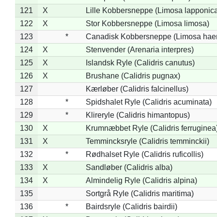
121
X
Lille Kobbersneppe (Limosa lapponic
122
X
Stor Kobbersneppe (Limosa limosa)
123
*
Canadisk Kobbersneppe (Limosa hae
124
X
Stenvender (Arenaria interpres)
125
X
Islandsk Ryle (Calidris canutus)
126
X
Brushane (Calidris pugnax)
127
Kærløber (Calidris falcinellus)
128
*
Spidshalet Ryle (Calidris acuminata)
129
*
Klireryle (Calidris himantopus)
130
X
Krumnæbbet Ryle (Calidris ferruginea
131
X
Temmincksryle (Calidris temminckii)
132
*
Rødhalset Ryle (Calidris ruficollis)
133
X
Sandløber (Calidris alba)
134
X
Almindelig Ryle (Calidris alpina)
135
Sortgrå Ryle (Calidris maritima)
136
*
Bairdsryle (Calidris bairdii)