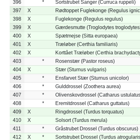
396
*
Sortstrubet Sanger (Curruca ruppeli)
397
X
Rødtoppet Fuglekonge (Regulus ignica
398
X
Fuglekonge (Regulus regulus)
399
X
Gærdesmutte (Troglodytes troglodytes
400
X
Spætmejse (Sitta europaea)
401
X
Træløber (Certhia familiaris)
402
X
Korttået Træløber (Certhia brachydact
403
*
Rosenstær (Pastor roseus)
404
X
Stær (Sturnus vulgaris)
405
*
Ensfarvet Stær (Sturnus unicolor)
406
*
Gulddrossel (Zoothera aurea)
407
*
Olivenskovdrossel (Catharus ustulatus
408
*
Eremitdrossel (Catharus guttatus)
409
X
Ringdrossel (Turdus torquatus)
410
X
Solsort (Turdus merula)
411
*
Gråstrubet Drossel (Turdus obscurus)
412
X
*
Sortstrubet Drossel (Turdus atrogularis