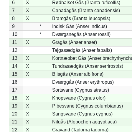
6
X
Rødhalset Gås (Branta ruficollis)
7
X
Canadagås (Branta canadensis)
8
X
Bramgås (Branta leucopsis)
9
*
Indisk Gås (Anser indicus)
10
*
Dværgsnegås (Anser rossii)
11
X
Grågås (Anser anser)
12
Tajgasædgås (Anser fabalis)
13
X
Kortnæbbet Gås (Anser brachyrhynch
14
X
Tundrasædgås (Anser serrirostris)
15
X
Blisgås (Anser albifrons)
16
Dværggås (Anser erythropus)
17
Sortsvane (Cygnus atratus)
18
X
Knopsvane (Cygnus olor)
19
X
Pibesvane (Cygnus columbianus)
20
X
Sangsvane (Cygnus cygnus)
21
X
Nilgås (Alopochen aegyptiaca)
22
X
Gravand (Tadorna tadorna)