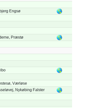
bjerg Engsø
erne, Præstø
ibo
stesø, Værløse
seløvej, Nykøbing Falster