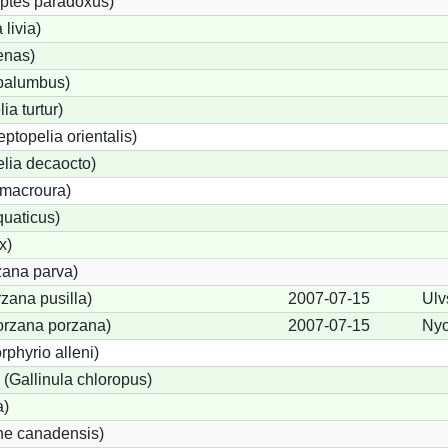
ptes paradoxus)
livia)
enas)
palumbus)
ia turtur)
eptopelia orientalis)
elia decaocto)
macroura)
quaticus)
x)
zana parva)
zana pusilla)
2007-07-15
Ulv
Porzana porzana)
2007-07-15
Nyo
rphyrio alleni)
Gallinula chloropus)
a)
ne canadensis)