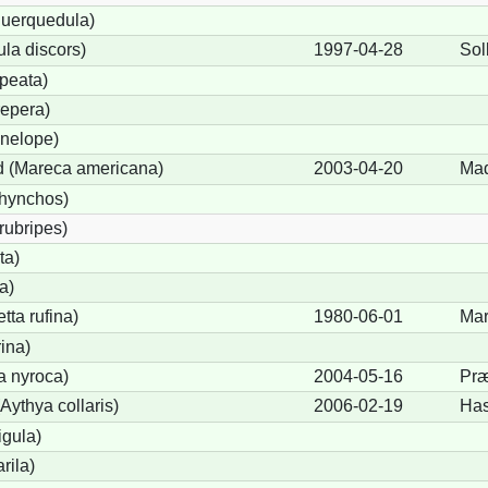
querquedula)
la discors)
1997-04-28
Sol
peata)
epera)
nelope)
 (Mareca americana)
2003-04-20
Mad
rhynchos)
rubripes)
ta)
a)
ta rufina)
1980-06-01
Mar
ina)
a nyroca)
2004-05-16
Præ
Aythya collaris)
2006-02-19
Has
igula)
rila)