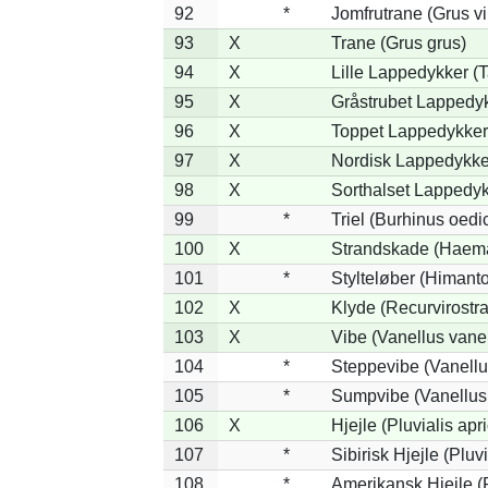
92
*
Jomfrutrane (Grus vi
93
X
Trane (Grus grus)
94
X
Lille Lappedykker (T
95
X
Gråstrubet Lappedyk
96
X
Toppet Lappedykker 
97
X
Nordisk Lappedykker
98
X
Sorthalset Lappedykk
99
*
Triel (Burhinus oed
100
X
Strandskade (Haema
101
*
Stylteløber (Himant
102
X
Klyde (Recurvirostra
103
X
Vibe (Vanellus vanel
104
*
Steppevibe (Vanellu
105
*
Sumpvibe (Vanellus
106
X
Hjejle (Pluvialis apri
107
*
Sibirisk Hjejle (Pluvi
108
*
Amerikansk Hjejle (P