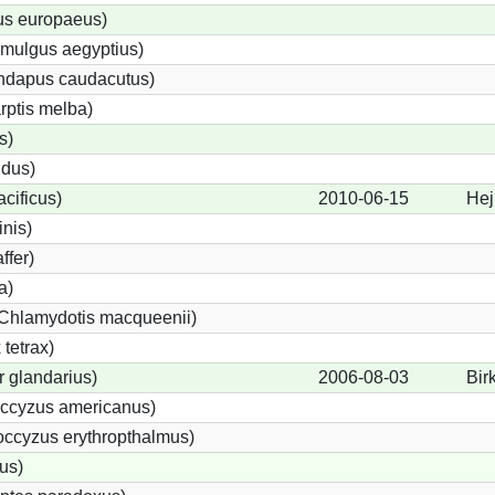
us europaeus)
imulgus aegyptius)
undapus caudacutus)
rptis melba)
s)
idus)
acificus)
2010-06-15
Hej
inis)
ffer)
a)
(Chlamydotis macqueenii)
tetrax)
 glandarius)
2006-08-03
Bir
ccyzus americanus)
ccyzus erythropthalmus)
us)