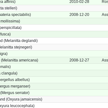
a affinis)
2010-02-28
Ros
a stelleri)
teria spectabilis)
2008-12-20
Ass
 mollissima)
perspicillata)
 fusca)
d (Melanitta deglandi)
elanitta stejnegeri)
igra)
(Melanitta americana)
2008-12-27
Ass
emalis)
 clangula)
ergellus albellus)
Mergus merganser)
(Mergus serrator)
nd (Oxyura jamaicensis)
xyura leucocephala)