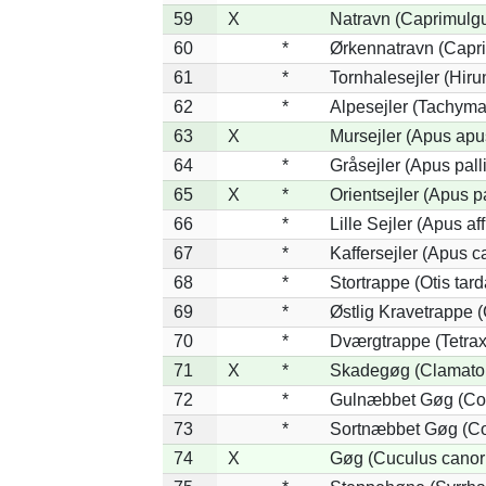
59
X
Natravn (Caprimulg
60
*
Ørkennatravn (Capr
61
*
Tornhalesejler (Hir
62
*
Alpesejler (Tachyma
63
X
Mursejler (Apus apu
64
*
Gråsejler (Apus pall
65
X
*
Orientsejler (Apus p
66
*
Lille Sejler (Apus aff
67
*
Kaffersejler (Apus ca
68
*
Stortrappe (Otis tard
69
*
Østlig Kravetrappe 
70
*
Dværgtrappe (Tetrax 
71
X
*
Skadegøg (Clamator
72
*
Gulnæbbet Gøg (Co
73
*
Sortnæbbet Gøg (Co
74
X
Gøg (Cuculus canor