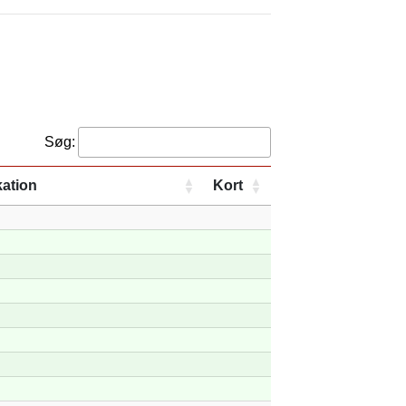
Søg:
ation
Kort