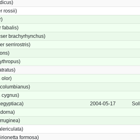
dicus)
 rossii)
)
fabalis)
ser brachyrhynchus)
 serrirostris)
rons)
ythropus)
tratus)
olor)
columbianus)
 cygnus)
egyptiaca)
2004-05-17
Sol
adorna)
rruginea)
lericulata)
irionetta formosa)