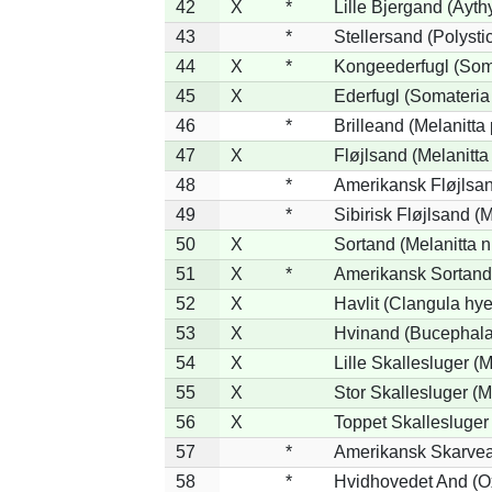
42
X
*
Lille Bjergand (Aythy
43
*
Stellersand (Polystict
44
X
*
Kongeederfugl (Soma
45
X
Ederfugl (Somateria
46
*
Brilleand (Melanitta 
47
X
Fløjlsand (Melanitta
48
*
Amerikansk Fløjlsan
49
*
Sibirisk Fløjlsand (M
50
X
Sortand (Melanitta n
51
X
*
Amerikansk Sortand 
52
X
Havlit (Clangula hy
53
X
Hvinand (Bucephala
54
X
Lille Skallesluger (M
55
X
Stor Skallesluger (
56
X
Toppet Skallesluger 
57
*
Amerikansk Skarvea
58
*
Hvidhovedet And (O