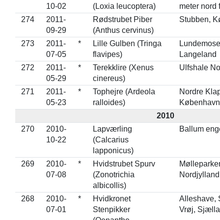
10-02
(Loxia leucoptera)
meter nord 
274
2011-
Rødstrubet Piber
Stubben, 
09-29
(Anthus cervinus)
273
2011-
*
Lille Gulben (Tringa
Lundemosen
07-05
flavipes)
Langeland
272
2011-
*
Terekklire (Xenus
Ulfshale N
05-29
cinereus)
271
2011-
*
Tophejre (Ardeola
Nordre Klap
05-23
ralloides)
København
2010
270
2010-
Lapværling
Ballum eng
10-22
(Calcarius
lapponicus)
269
2010-
*
Hvidstrubet Spurv
Mølleparken
07-08
(Zonotrichia
Nordjylland
albicollis)
268
2010-
*
Hvidkronet
Alleshave, 
07-01
Stenpikker
Vrøj, Sjæll