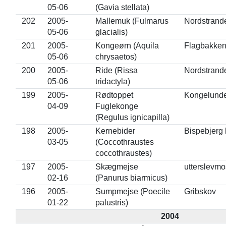
05-06
(Gavia stellata)
202
2005-
Mallemuk (Fulmarus
Nordstrand
05-06
glacialis)
201
2005-
Kongeørn (Aquila
Flagbakke
05-06
chrysaetos)
200
2005-
Ride (Rissa
Nordstrand
05-06
tridactyla)
199
2005-
Rødtoppet
Kongelund
04-09
Fuglekonge
(Regulus ignicapilla)
198
2005-
Kernebider
Bispebjerg 
03-05
(Coccothraustes
coccothraustes)
197
2005-
Skægmejse
utterslevm
02-16
(Panurus biarmicus)
196
2005-
Sumpmejse (Poecile
Gribskov
01-22
palustris)
2004