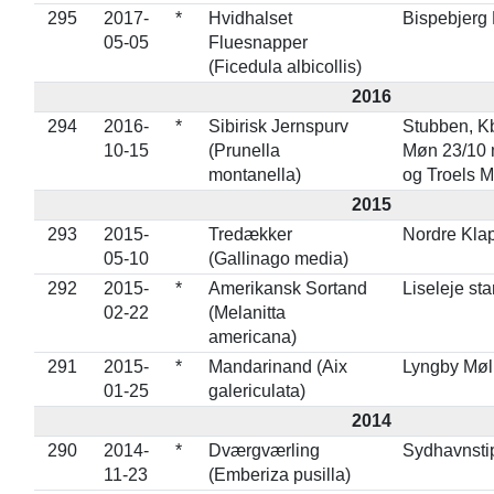
295
2017-
*
Hvidhalset
Bispebjerg 
05-05
Fluesnapper
(Ficedula albicollis)
2016
294
2016-
*
Sibirisk Jernspurv
Stubben, K
10-15
(Prunella
Møn 23/10 
montanella)
og Troels 
2015
293
2015-
Tredækker
Nordre Kla
05-10
(Gallinago media)
292
2015-
*
Amerikansk Sortand
Liseleje st
02-22
(Melanitta
americana)
291
2015-
*
Mandarinand (Aix
Lyngby Mø
01-25
galericulata)
2014
290
2014-
*
Dværgværling
Sydhavnsti
11-23
(Emberiza pusilla)