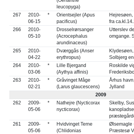
(Oenanthe
leucopyga)
267
2010-
*
Orientsejler (Apus
Hejresøen,
06-15
pacificus)
fra ca.kl.14
266
2010-
Drosselrørsanger
Utterslev del
05-10
(Acrocephalus
omgange. St
arundinaceus)
265
2010-
Dværggås (Anser
Klydesøen,
04-22
erythropus)
Solbjerg en
264
2010-
*
Lille Bjergand
Roskilde vi
03-06
(Aythya affinis)
Frederiksbo
263
2010-
*
Gråvinget Måge
Århus havn,
02-21
(Larus glaucescens)
Jylland
2009
262
2009-
*
Nathejre (Nycticorax
Skelby, Su
05-06
nycticorax)
kanopladse
præstegårde
261
2009-
*
Hvidvinget Terne
Ølsemagle +
05-06
(Chlidonias
Præstesø V