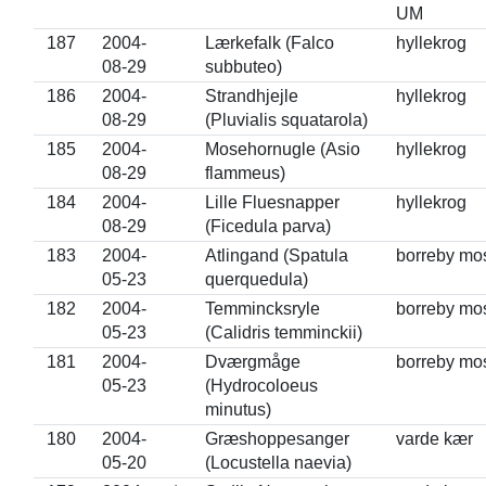
UM
187
2004-
Lærkefalk (Falco
hyllekrog
08-29
subbuteo)
186
2004-
Strandhjejle
hyllekrog
08-29
(Pluvialis squatarola)
185
2004-
Mosehornugle (Asio
hyllekrog
08-29
flammeus)
184
2004-
Lille Fluesnapper
hyllekrog
08-29
(Ficedula parva)
183
2004-
Atlingand (Spatula
borreby mo
05-23
querquedula)
182
2004-
Temmincksryle
borreby mo
05-23
(Calidris temminckii)
181
2004-
Dværgmåge
borreby mo
05-23
(Hydrocoloeus
minutus)
180
2004-
Græshoppesanger
varde kær
05-20
(Locustella naevia)