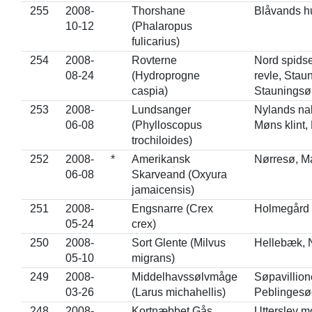
255
2008-
Thorshane
Blåvands h
10-12
(Phalaropus
fulicarius)
254
2008-
Rovterne
Nord spids
08-24
(Hydroprogne
revle, Staun
caspia)
Stauningsø
253
2008-
Lundsanger
Nylands nak
06-08
(Phylloscopus
Møns klint,
trochiloides)
252
2008-
*
Amerikansk
Nørresø, Ma
06-08
Skarveand (Oxyura
jamaicensis)
251
2008-
Engsnarre (Crex
Holmegård
05-24
crex)
250
2008-
Sort Glente (Milvus
Hellebæk, 
05-10
migrans)
249
2008-
Middelhavssølvmåge
Søpavillion
03-26
(Larus michahellis)
Peblingesø
248
2008-
Kortnæbbet Gås
Utterslev m