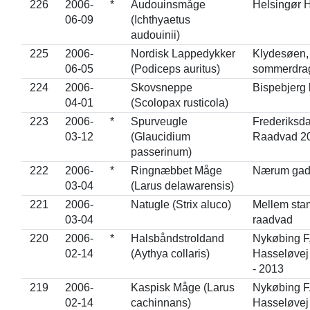
226
2006-
*
Audouinsmåge
Helsingør 
06-09
(Ichthyaetus
audouinii)
225
2006-
Nordisk Lappedykker
Klydesøen, 
06-05
(Podiceps auritus)
sommerdrag
224
2006-
Skovsneppe
Bispebjerg 
04-01
(Scolopax rusticola)
223
2006-
*
Spurveugle
Frederiksda
03-12
(Glaucidium
Raadvad 20
passerinum)
222
2006-
*
Ringnæbbet Måge
Nærum gad
03-04
(Larus delawarensis)
221
2006-
Natugle (Strix aluco)
Mellem st
03-04
raadvad
220
2006-
*
Halsbåndstroldand
Nykøbing F
02-14
(Aythya collaris)
Hasseløvej
- 2013
219
2006-
Kaspisk Måge (Larus
Nykøbing F
02-14
cachinnans)
Hasseløvej