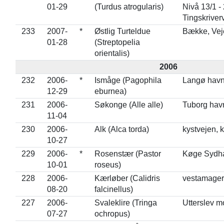
01-29
(Turdus atrogularis)
Nivå 13/1 -
Tingskriver
233
2007-
*
Østlig Turteldue
Bække, Veje
01-28
(Streptopelia
orientalis)
2006
232
2006-
*
Ismåge (Pagophila
Langø havn
12-29
eburnea)
231
2006-
Søkonge (Alle alle)
Tuborg havn
11-04
230
2006-
Alk (Alca torda)
kystvejen, 
10-27
229
2006-
*
Rosenstær (Pastor
Køge Sydh
10-01
roseus)
228
2006-
Kærløber (Calidris
vestamager
08-20
falcinellus)
227
2006-
Svaleklire (Tringa
Utterslev m
07-27
ochropus)