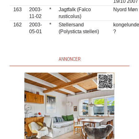
19/10 2007
163
2003-
*
Jagtfalk (Falco
Nyord Møn
11-02
rusticolus)
162
2003-
*
Stellersand
kongelunde
05-01
(Polysticta stelleri)
?
ANNONCER