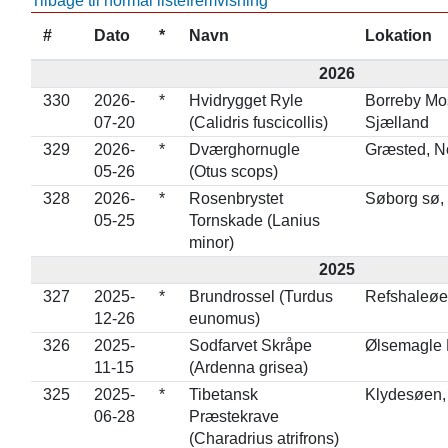
Tilbage til normal listefremvisning
#
Dato
*
Navn
Lokation
2026
330
2026-
*
Hvidrygget Ryle
Borreby Mo
07-20
(Calidris fuscicollis)
Sjælland
329
2026-
*
Dværghornugle
Græsted, N
05-26
(Otus scops)
328
2026-
*
Rosenbrystet
Søborg sø,
05-25
Tornskade (Lanius
minor)
2025
327
2025-
*
Brundrossel (Turdus
Refshaleøe
12-26
eunomus)
326
2025-
Sodfarvet Skråpe
Ølsemagle 
11-15
(Ardenna grisea)
325
2025-
*
Tibetansk
Klydesøen,
06-28
Præstekrave
(Charadrius atrifrons)