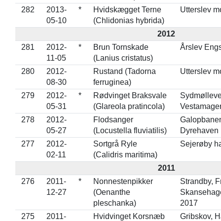
282
2013-
*
Hvidskægget Terne
Utterslev m
05-10
(Chlidonias hybrida)
2012
281
2012-
*
Brun Tornskade
Årslev Engs
11-05
(Lanius cristatus)
280
2012-
Rustand (Tadorna
Utterslev m
08-30
ferruginea)
279
2012-
*
Rødvinget Braksvale
Sydmølleve
05-31
(Glareola pratincola)
Vestamage
278
2012-
Flodsanger
Galopbanen
05-27
(Locustella fluviatilis)
Dyrehaven
277
2012-
Sortgrå Ryle
Sejerøby h
02-11
(Calidris maritima)
2011
276
2011-
*
Nonnestenpikker
Strandby, F
12-27
(Oenanthe
Skansehage
pleschanka)
2017
275
2011-
Hvidvinget Korsnæb
Gribskov, H