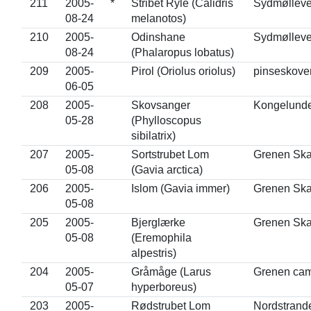
211
2005-
*
Stribet Ryle (Calidris
Sydmølleve
08-24
melanotos)
210
2005-
Odinshane
Sydmølleve
08-24
(Phalaropus lobatus)
209
2005-
Pirol (Oriolus oriolus)
pinseskove
06-05
208
2005-
Skovsanger
Kongelund
05-28
(Phylloscopus
sibilatrix)
207
2005-
Sortstrubet Lom
Grenen Sk
05-08
(Gavia arctica)
206
2005-
Islom (Gavia immer)
Grenen Sk
05-08
205
2005-
Bjerglærke
Grenen Sk
05-08
(Eremophila
alpestris)
204
2005-
Gråmåge (Larus
Grenen ca
05-07
hyperboreus)
203
2005-
Rødstrubet Lom
Nordstrand