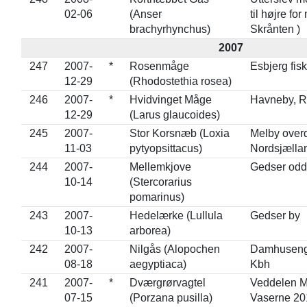
02-06
(Anser
til højre fo
brachyrhynchus)
Skrånten )
2007
247
2007-
*
Rosenmåge
Esbjerg fis
12-29
(Rhodostethia rosea)
246
2007-
*
Hvidvinget Måge
Havneby, 
12-29
(Larus glaucoides)
245
2007-
Stor Korsnæb (Loxia
Melby overd
11-03
pytyopsittacus)
Nordsjælla
244
2007-
Mellemkjove
Gedser od
10-14
(Stercorarius
pomarinus)
243
2007-
Hedelærke (Lullula
Gedser by
10-13
arborea)
242
2007-
Nilgås (Alopochen
Damhuseng
08-18
aegyptiaca)
Kbh
241
2007-
*
Dværgrørvagtel
Veddelen M
07-15
(Porzana pusilla)
Vaserne 20