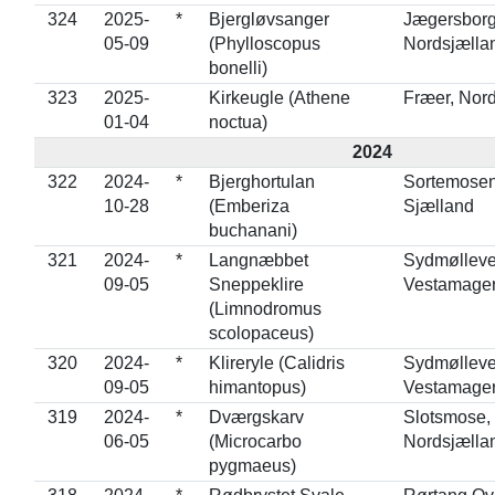
324
2025-
*
Bjergløvsanger
Jægersborg
05-09
(Phylloscopus
Nordsjælla
bonelli)
323
2025-
Kirkeugle (Athene
Fræer, Nord
01-04
noctua)
2024
322
2024-
*
Bjerghortulan
Sortemosen
10-28
(Emberiza
Sjælland
buchanani)
321
2024-
*
Langnæbbet
Sydmølleve
09-05
Sneppeklire
Vestamage
(Limnodromus
scolopaceus)
320
2024-
*
Klireryle (Calidris
Sydmølleve
09-05
himantopus)
Vestamage
319
2024-
*
Dværgskarv
Slotsmose,
06-05
(Microcarbo
Nordsjælla
pygmaeus)