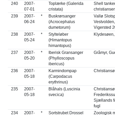
240
2007-
Toplærke (Galerida
Shell tanke
07-01
cristata)
christianse
239
2007-
*
Buskrørsanger
Vallø Slots
06-24
(Acrocephalus
Vestvolden
dumetorum)
Vigersted 
238
2007-
*
Stylteløber
Klydesøen,
05-24
(Himantopus
himantopus)
237
2007-
*
Iberisk Gransanger
Gråmyr, Gu
05-20
(Phylloscopus
ibericus)
236
2007-
Karmindompap
Christiansø
05-18
(Carpodacus
erythrinus)
235
2007-
Blåhals (Luscinia
Christiansø
05-18
svecica)
Frederikss
Sjællands 
fugl
234
2007-
*
Sortstrubet Drossel
Zoologisk 