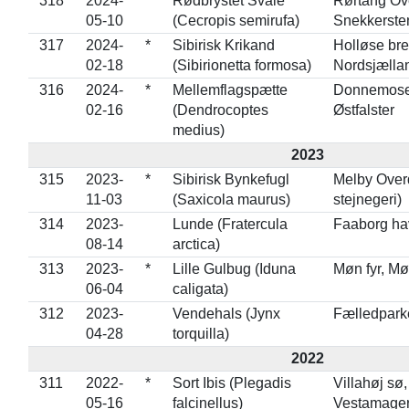
318
2024-
*
Rødbrystet Svale
Rørtang Ov
05-10
(Cecropis semirufa)
Snekkerste
317
2024-
*
Sibirisk Krikand
Holløse bre
02-18
(Sibirionetta formosa)
Nordsjælla
316
2024-
*
Mellemflagspætte
Donnemosev
02-16
(Dendrocoptes
Østfalster
medius)
2023
315
2023-
*
Sibirisk Bynkefugl
Melby Overd
11-03
(Saxicola maurus)
stejnegeri)
314
2023-
Lunde (Fratercula
Faaborg ha
08-14
arctica)
313
2023-
*
Lille Gulbug (Iduna
Møn fyr, M
06-04
caligata)
312
2023-
Vendehals (Jynx
Fælledpark
04-28
torquilla)
2022
311
2022-
*
Sort Ibis (Plegadis
Villahøj sø
05-16
falcinellus)
Vestamager