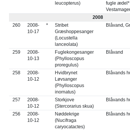
leucopterus)
fugle ædel*
Vestamage
2008
260
2008-
*
Stribet
Blåvand, G
10-17
Græshoppesanger
(Locustella
lanceolata)
259
2008-
Fuglekongesanger
Blåvand
10-13
(Phylloscopus
proregulus)
258
2008-
Hvidbrynet
Blåvands h
10-12
Løvsanger
(Phylloscopus
inornatus)
257
2008-
Storkjove
Blåvands h
10-12
(Stercorarius skua)
256
2008-
Nøddekrige
Blåvands h
10-12
(Nucifraga
caryocatactes)