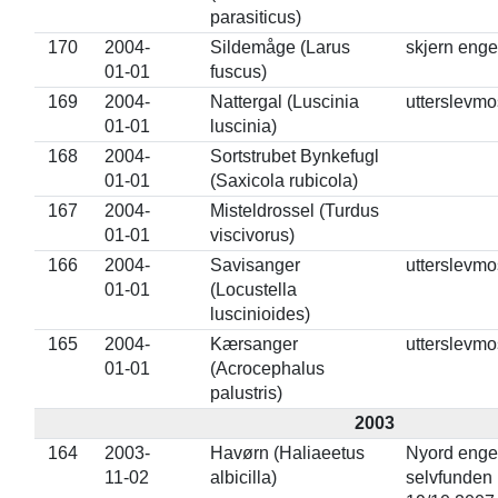
parasiticus)
170
2004-
Sildemåge (Larus
skjern enge
01-01
fuscus)
169
2004-
Nattergal (Luscinia
utterslevm
01-01
luscinia)
168
2004-
Sortstrubet Bynkefugl
01-01
(Saxicola rubicola)
167
2004-
Misteldrossel (Turdus
01-01
viscivorus)
166
2004-
Savisanger
utterslevm
01-01
(Locustella
luscinioides)
165
2004-
Kærsanger
utterslevm
01-01
(Acrocephalus
palustris)
2003
164
2003-
Havørn (Haliaeetus
Nyord enge
11-02
albicilla)
selvfunden 