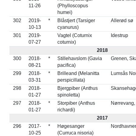
11-26
(Phylloscopus
humei)
302
2019-
*
Blåstjert (Tarsiger
Allerød sø
10-13
cyanurus)
301
2019-
Vagtel (Coturnix
Idestrup
07-27
coturnix)
2018
300
2018-
*
Stillehavslom (Gavia
Grenen, Sk
08-21
pacifica)
299
2018-
*
Brilleand (Melanitta
Lumsås Nor
03-31
perspicillata)
298
2018-
Bjergpiber (Anthus
Skansehage
01-27
spinoletta)
297
2018-
*
Storpiber (Anthus
Nørrevang, 
01-27
richardi)
2017
296
2017-
*
Høgesanger
Nordhavnen
10-25
(Curruca nisoria)