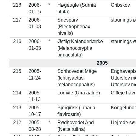
218
2006-
*
Høgeugle (Surnia
Gribskov
01-15
ulula)
217
2006-
Snespurv
staunings ø
01-03
(Plectrophenax
nivalis)
216
2006-
*
Østlig Kalanderlærke
staunings ø
01-03
(Melanocorypha
bimaculata)
2005
215
2005-
Sorthovedet Måge
Enghavepla
11-24
(Ichthyaetus
Utterslev m
melanocephalus)
Utterslev m
214
2005-
Lomvie (Uria aalge)
Gilleje hav
11-13
213
2005-
Bjergirisk (Linaria
Kongelunde
10-17
flavirostris)
212
2005-
*
Rødhovedet And
Hejrede sø 
08-28
(Netta rufina)