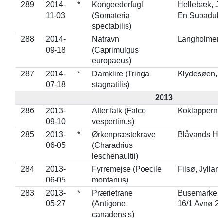
289
2014-
*
Kongeederfugl
Hellebæk, 
11-03
(Somateria
En Subadul
spectabilis)
288
2014-
Natravn
Langholmen
09-18
(Caprimulgus
europaeus)
287
2014-
*
Damklire (Tringa
Klydesøen,
07-18
stagnatilis)
2013
286
2013-
Aftenfalk (Falco
Koklappern
09-10
vespertinus)
285
2013-
*
Ørkenpræstekrave
Blåvands Hu
06-05
(Charadrius
leschenaultii)
284
2013-
Fyrremejse (Poecile
Filsø, Jylla
06-05
montanus)
283
2013-
*
Prærietrane
Busemarke
05-27
(Antigone
16/1 Avnø 
canadensis)