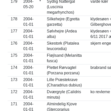
179
2004-
*
Sydlig Nattergal
varde kær
05-20
(Luscinia
megarhynchos)
178
2004-
Silkehejre (Egretta
klydesøen 
01-01
garzetta)
Gilberghov
177
2004-
Sølvhejre (Ardea
klydesøen 
01-01
alba)
6/11 2017 
176
2004-
Skestork (Platalea
skjern enge
01-01
leucorodia)
175
2004-
Fløjlsand (Melanitta
01-01
fusca)
174
2004-
Plettet Rørvagtel
brabrand s
01-01
(Porzana porzana)
173
2004-
Lille Præstekrave
01-01
(Charadrius dubius)
172
2004-
Dværgryle (Calidris
ko revlerne
01-01
minuta)
171
2004-
Almindelig Kjove
01-01
(Stercorarius