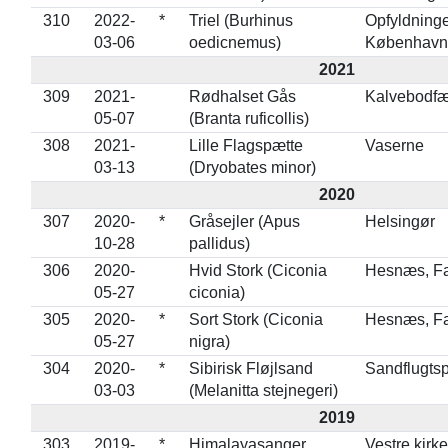
310
2022-
*
Triel (Burhinus
Opfyldning
03-06
oedicnemus)
København
2021
309
2021-
Rødhalset Gås
Kalvebodfæl
05-07
(Branta ruficollis)
308
2021-
Lille Flagspætte
Vaserne
03-13
(Dryobates minor)
2020
307
2020-
*
Gråsejler (Apus
Helsingør
10-28
pallidus)
306
2020-
Hvid Stork (Ciconia
Hesnæs, Fal
05-27
ciconia)
305
2020-
*
Sort Stork (Ciconia
Hesnæs, Fa
05-27
nigra)
304
2020-
*
Sibirisk Fløjlsand
Sandflugtsp
03-03
(Melanitta stejnegeri)
2019
303
2019-
*
Himalayasanger
Vestre kir