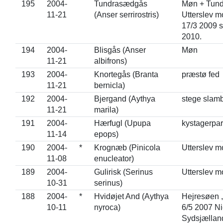
195
2004-
Tundrasædgås
Møn + Tun
11-21
(Anser serrirostris)
Utterslev m
17/3 2009 
2010.
194
2004-
Blisgås (Anser
Møn
11-21
albifrons)
193
2004-
Knortegås (Branta
præstø fed
11-21
bernicla)
192
2004-
Bjergand (Aythya
stege slam
11-21
marila)
191
2004-
Hærfugl (Upupa
kystagerpar
11-14
epops)
190
2004-
*
Krognæb (Pinicola
Utterslev m
11-08
enucleator)
189
2004-
Gulirisk (Serinus
Utterslev m
10-31
serinus)
188
2004-
*
Hvidøjet And (Aythya
Hejresøen 
10-11
nyroca)
6/5 2007 Ni
Sydsjællan