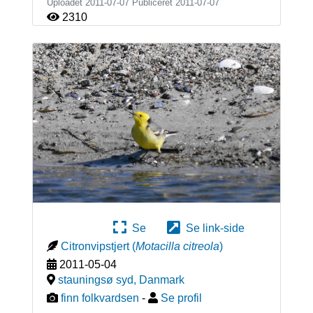
Uploadet 2011-07-07 Publiceret
2011-07-07
2310
Se
Se link-side
Citronvipstjert
(
Motacilla citreola
)
2011-05-04
stauningsø syd
,
Danmark
finn folkvardsen
-
Se profil