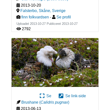
2013-10-20
Falsterbo, Skåne
,
Sverige
finn folkvardsen
-
Se profil
Uploadet 2013-10-27 Publiceret
2013-10-27
2792
Se
Se link-side
Brushane
(
Calidris pugnax
)
2013-06-13