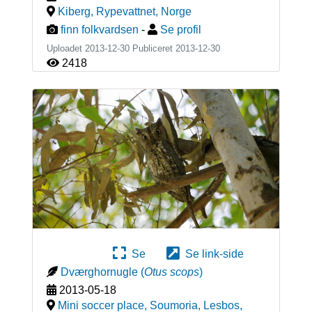
Kiberg, Rypevattnet
,
Norge
finn folkvardsen
-
Se profil
Uploadet 2013-12-30 Publiceret
2013-12-30
2418
Se
Se link-side
Dværghornugle
(
Otus scops
)
2013-05-18
Mini soccer place, Soumoria, Lesbos
,