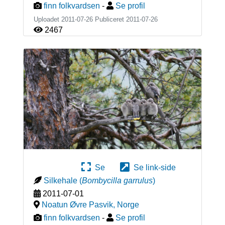
finn folkvardsen
-
Se profil
Uploadet 2011-07-26 Publiceret
2011-07-26
2467
Se
Se link-side
Silkehale
(
Bombycilla garrulus
)
2011-07-01
Noatun Øvre Pasvik
,
Norge
finn folkvardsen
-
Se profil