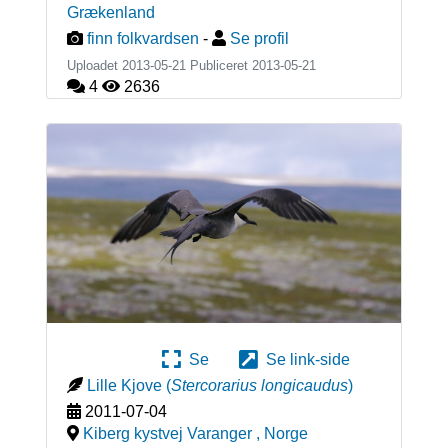
Grækenland
finn folkvardsen
-
Se profil
Uploadet 2013-05-21 Publiceret
2013-05-21
4
2636
Se
Se link-side
Lille Kjove
(
Stercorarius longicaudus
)
2011-07-04
Kiberg kystvej Varanger
,
Norge