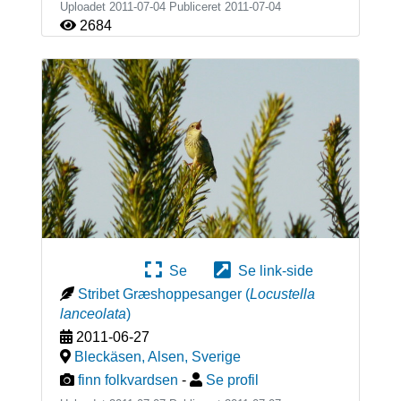
Uploadet 2011-07-04 Publiceret
2011-07-04
2684
Se
Se link-side
Stribet Græshoppesanger
(
Locustella
lanceolata
)
2011-06-27
Bleckäsen, Alsen
,
Sverige
finn folkvardsen
-
Se profil