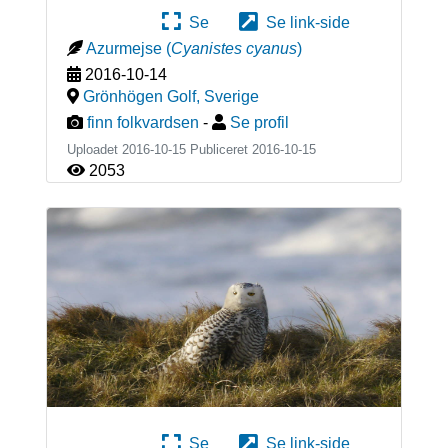
Se
Se link-side
Azurmejse
(
Cyanistes cyanus
)
2016-10-14
Grönhögen Golf
,
Sverige
finn folkvardsen
-
Se profil
Uploadet 2016-10-15 Publiceret
2016-10-15
2053
Se
Se link-side