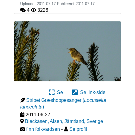
Uploadet 2011-07-17 Publiceret
2011-07-17
4
3226
Se
Se link-side
Stribet Græshoppesanger
(
Locustella
lanceolata
)
2011-06-27
Bleckäsen, Alsen, Jämtland
,
Sverige
finn folkvardsen
-
Se profil