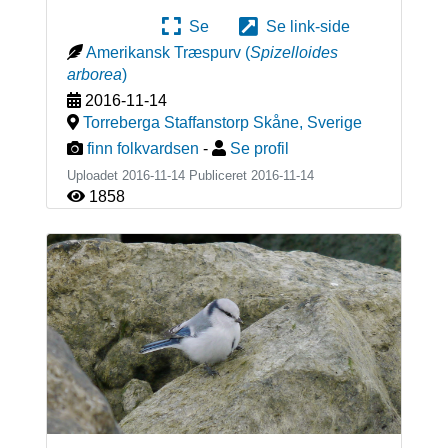
Se
Se link-side
Amerikansk Træspurv
(
Spizelloides
arborea
)
2016-11-14
Torreberga Staffanstorp Skåne
,
Sverige
finn folkvardsen
-
Se profil
Uploadet 2016-11-14 Publiceret
2016-11-14
1858