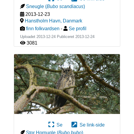
Sneugle
(
Bubo scandiacus
)
2013-12-23
Hanstholm Havn
,
Danmark
finn folkvardsen
-
Se profil
Uploadet 2013-12-24 Publiceret
2013-12-24
3081
Se
Se link-side
Stor Hornugle
(
Bubo bubo
)