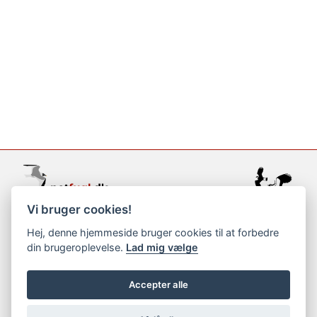
Vi bruger cookies!
support@netfugl.dk
Hej, denne hjemmeside bruger cookies til at forbedre
din brugeroplevelse.
Lad mig vælge
copyright © 2002-2023
Accepter alle