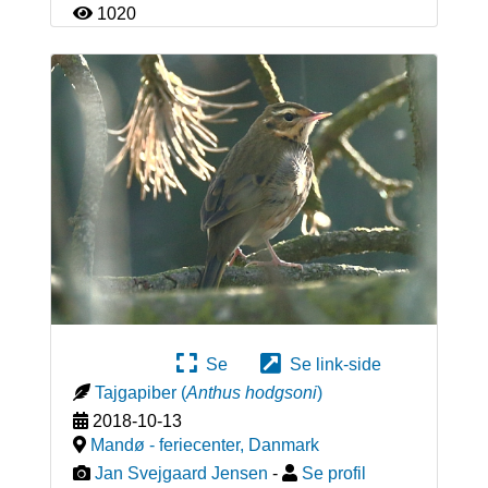
1020
Se
Se link-side
Tajgapiber
(
Anthus hodgsoni
)
2018-10-13
Mandø - feriecenter
,
Danmark
Jan Svejgaard Jensen
-
Se profil