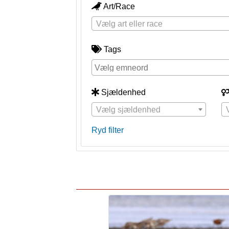
Art/Race
Vælg art eller race
Tags
Sjældenhed
Vælg sjældenhed
Ryd filter