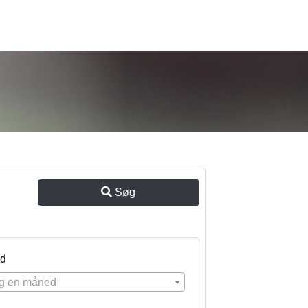
Søg
d
g en måned