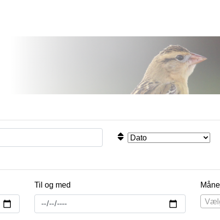
Til og med
Måne
Væl