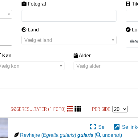
Fotograf
Tit
Land
Lo
Vælg et land
Køn
Alder
Vælg køn
Vælg alder
SØGERESULTATER (1 FOTO)
PER SIDE:
Se
Se link
Revhejre
(
Egretta gularis
)
gularis
(
underart
)