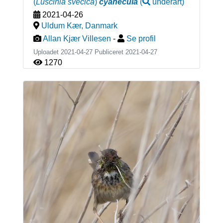
(
Luscinia svecica
)
cyanecula
(
underart
)
2021-04-26
Uldum Kær
,
Danmark
Allan Kjær Villesen
-
Se profil
Uploadet 2021-04-27 Publiceret
2021-04-27
1270