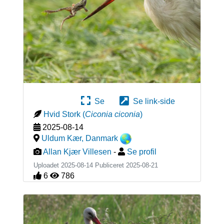
Se
Se link-side
Hvid Stork
(
Ciconia ciconia
)
2025-08-14
Uldum Kær
,
Danmark
Allan Kjær Villesen
-
Se profil
Uploadet 2025-08-14 Publiceret
2025-08-21
6
786