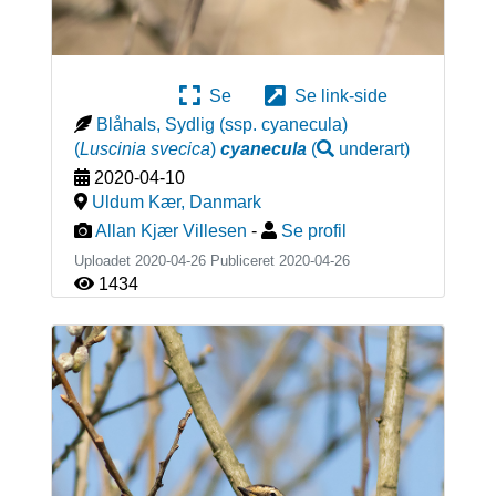
Se
Se link-side
Blåhals, Sydlig (ssp. cyanecula)
(
Luscinia svecica
)
cyanecula
(
underart
)
2020-04-10
Uldum Kær
,
Danmark
Allan Kjær Villesen
-
Se profil
Uploadet 2020-04-26 Publiceret
2020-04-26
1434