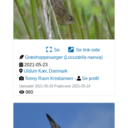
Se
Se link-side
Græshoppesanger
(
Locustella naevia
)
2021-05-23
Uldum Kær
,
Danmark
Tonny Ravn Kristiansen
-
Se profil
Uploadet 2021-05-24 Publiceret
2021-05-24
980