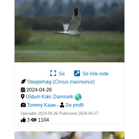
Se
Se link-side
Steppehøg
(
Circus macrourus
)
2024-04-26
Uldum Kær
,
Danmark
Tommy Kaae
-
Se profil
Uploadet 2024-04-26 Publiceret
2024-04-27
3
1104