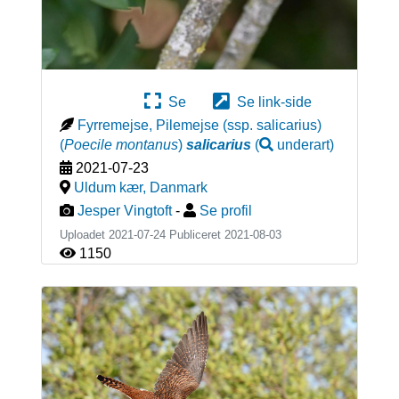
Se
Se link-side
Fyrremejse, Pilemejse (ssp. salicarius)
(
Poecile montanus
)
salicarius
(
underart
)
2021-07-23
Uldum kær
,
Danmark
Jesper Vingtoft
-
Se profil
Uploadet 2021-07-24 Publiceret
2021-08-03
1150