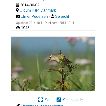
2014-06-02
Uldum Kær
,
Danmark
Elmer Pedersen
-
Se profil
Uploadet 2014-10-11 Publiceret
2014-10-11
1948
Se
Se link-side