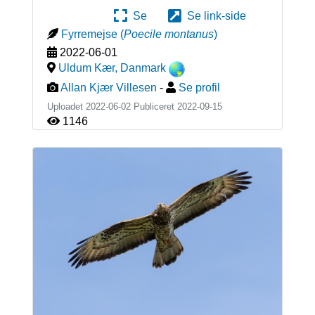
Se
Se link-side
Fyrremejse
(
Poecile montanus
)
2022-06-01
Uldum Kær
,
Danmark
Allan Kjær Villesen
-
Se profil
Uploadet 2022-06-02 Publiceret
2022-09-15
1146