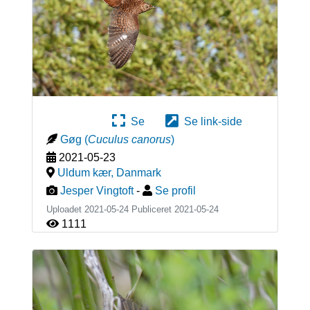
Se
Se link-side
Gøg
(
Cuculus canorus
)
2021-05-23
Uldum kær
,
Danmark
Jesper Vingtoft
-
Se profil
Uploadet 2021-05-24 Publiceret
2021-05-24
1111