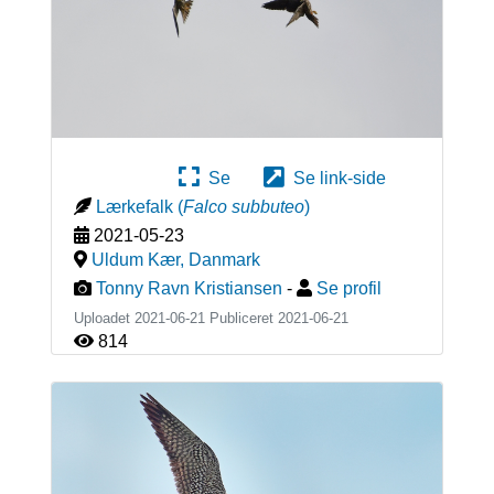
Se
Se link-side
Lærkefalk
(
Falco subbuteo
)
2021-05-23
Uldum Kær
,
Danmark
Tonny Ravn Kristiansen
-
Se profil
Uploadet 2021-06-21 Publiceret
2021-06-21
814