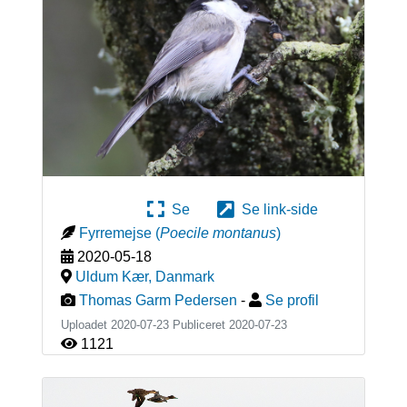
Se
Se link-side
Fyrremejse
(
Poecile montanus
)
2020-05-18
Uldum Kær
,
Danmark
Thomas Garm Pedersen
-
Se profil
Uploadet 2020-07-23 Publiceret
2020-07-23
1121