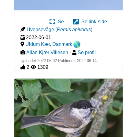
Se
Se link-side
Hvepsevåge
(
Pernis apivorus
)
2022-06-01
Uldum Kær
,
Danmark
Allan Kjær Villesen
-
Se profil
Uploadet 2022-06-02 Publiceret
2022-06-14
2
1309