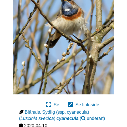
Se
Se link-side
Blåhals, Sydlig (ssp. cyanecula)
(
Luscinia svecica
)
cyanecula
(
underart
)
2020-04-10