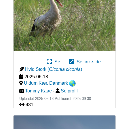
Se
Se link-side
Hvid Stork
(
Ciconia ciconia
)
2025-06-18
Uldum Kær
,
Danmark
Tommy Kaae
-
Se profil
Uploadet 2025-06-18 Publiceret
2025-09-30
431