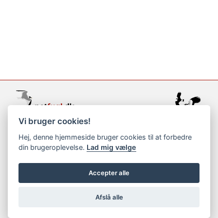
Vi bruger cookies!
support@netfugl.dk
Hej, denne hjemmeside bruger cookies til at forbedre
din brugeroplevelse.
Lad mig vælge
copyright © 2002-2023
Accepter alle
Afslå alle