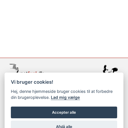
Vi bruger cookies!
support@netfugl.dk
Hej, denne hjemmeside bruger cookies til at forbedre
din brugeroplevelse.
Lad mig vælge
copyright © 2002-2023
Accepter alle
Afslå alle