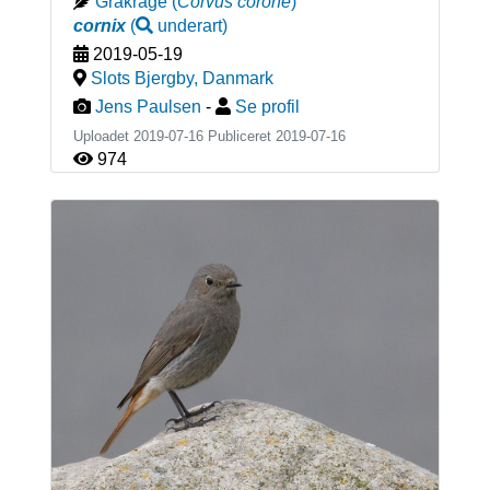
Gråkrage
(
Corvus corone
)
cornix
(
underart
)
2019-05-19
Slots Bjergby
,
Danmark
Jens Paulsen
-
Se profil
Uploadet 2019-07-16 Publiceret
2019-07-16
974