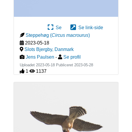
Se
Se link-side
Steppehøg
(
Circus macrourus
)
2023-05-18
Slots Bjergby
,
Danmark
Jens Paulsen
-
Se profil
Uploadet 2023-05-18 Publiceret
2023-05-28
1
1137