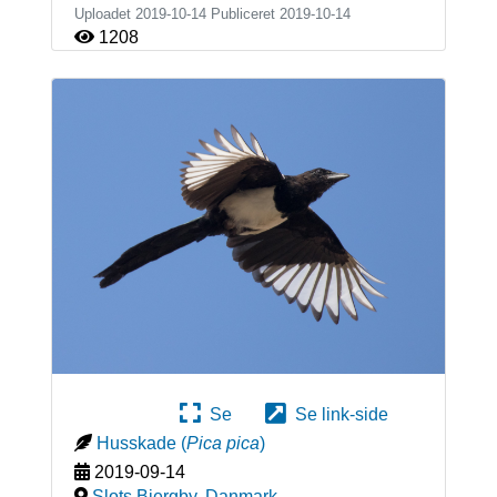
Uploadet 2019-10-14 Publiceret
2019-10-14
1208
Se
Se link-side
Husskade
(
Pica pica
)
2019-09-14
Slots Bjergby
,
Danmark