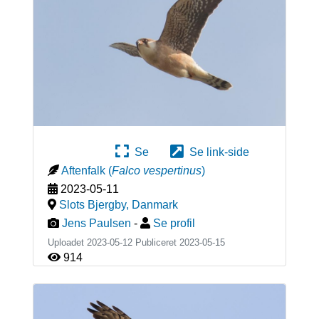
Se
Se link-side
Aftenfalk
(
Falco vespertinus
)
2023-05-11
Slots Bjergby
,
Danmark
Jens Paulsen
-
Se profil
Uploadet 2023-05-12 Publiceret
2023-05-15
914