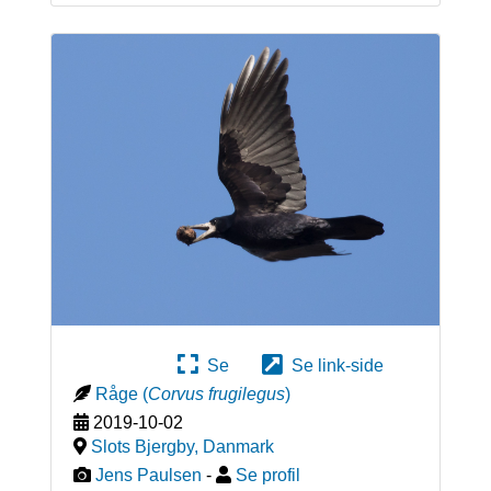
Se
Se link-side
Råge
(
Corvus frugilegus
)
2019-10-02
Slots Bjergby
,
Danmark
Jens Paulsen
-
Se profil