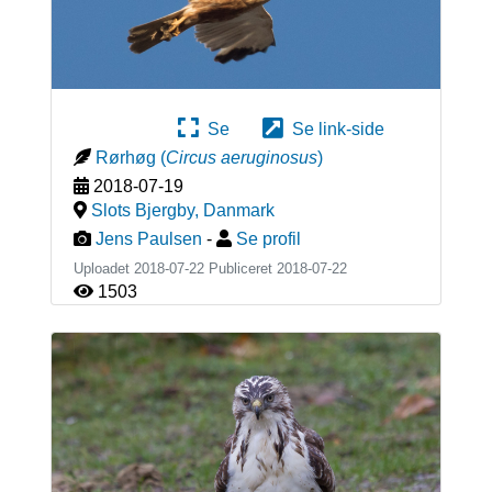
Se
Se link-side
Rørhøg
(
Circus aeruginosus
)
2018-07-19
Slots Bjergby
,
Danmark
Jens Paulsen
-
Se profil
Uploadet 2018-07-22 Publiceret
2018-07-22
1503